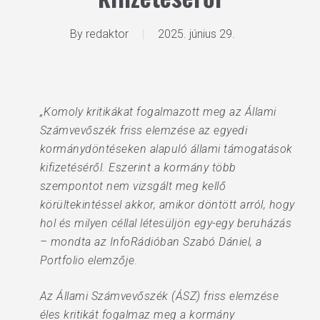
By
redaktor
2025. június 29.
„Komoly kritikákat fogalmazott meg az Állami
Számvevőszék friss elemzése az egyedi
kormánydöntéseken alapuló állami támogatások
kifizetéséről. Eszerint a kormány több
szempontot nem vizsgált meg kellő
körültekintéssel akkor, amikor döntött arról, hogy
hol és milyen céllal létesüljön egy-egy beruházás
– mondta az InfoRádióban Szabó Dániel, a
Portfolio elemzője.
Az Állami Számvevőszék (ÁSZ) friss elemzése
éles kritikát fogalmaz meg a kormány