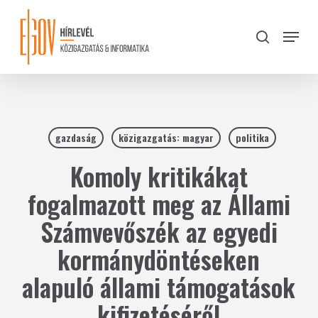
Skip
to
Menu
search
main
Close
content
Menu
gazdaság
közigazgatás: magyar
politika
Komoly kritikákat
fogalmazott meg az Állami
Számvevőszék az egyedi
kormánydöntéseken
alapuló állami támogatások
kifizetéséről