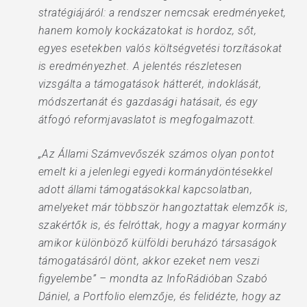
stratégiájáról: a rendszer nemcsak eredményeket,
hanem komoly kockázatokat is hordoz, sőt,
egyes esetekben valós költségvetési torzításokat
is eredményezhet. A jelentés részletesen
vizsgálta a támogatások hátterét, indoklását,
módszertanát és gazdasági hatásait, és egy
átfogó reformjavaslatot is megfogalmazott.
„Az Állami Számvevőszék számos olyan pontot
emelt ki a jelenlegi egyedi kormánydöntésekkel
adott állami támogatásokkal kapcsolatban,
amelyeket már többször hangoztattak elemzők is,
szakértők is, és felróttak, hogy a magyar kormány
amikor különböző külföldi beruházó társaságok
támogatásáról dönt, akkor ezeket nem veszi
figyelembe” – mondta az InfoRádióban Szabó
Dániel, a Portfolio elemzője, és felidézte, hogy az