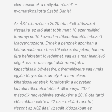
elemzéseknek a mélyebb részét” –
nyomatékosította Szabó Dániel.
Az ÁSZ elemzése a 2020 óta eltelt időszakot
vizsgálta, ez idő alatt több mint 10 ezer milliárd
forintnyi nettó közvetlen tőkebefektetés érkezett
Magyarországra. Ennek a pénznek azonban a
kétharmada nem friss tőkeérkezést jelent, hanem
újra befektetett jövedelmet, vagyis a már jelenlévő
cégek ezt az összeget akár mondjuk a
kapacitásaik bővítésére, béremelésekre vagy más
egyéb tényezőkre, amelyek a termelésre
kihatással lehettek, fordították; a közvetlen
külföldi tőkebefektetések állománya 2024
második negyedévére egyébként a 2010 óta tartó
időszakban elérte a 42 ezer milliárd forintot,
viszont az ÁSZ által vizsgált időszakban ez