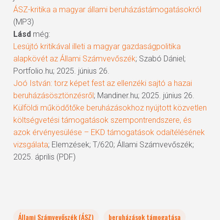
ÁSZ-kritika a magyar állami beruházástámogatásokról
(MP3)
Lásd
még:
Lesújtó kritikával illeti a magyar gazdaságpolitika
alapkövét az Állami Számvevőszék
; Szabó Dániel;
Portfolio.hu; 2025. június 26.
Joó István: torz képet fest az ellenzéki sajtó a hazai
beruházásösztönzésről
; Mandiner.hu; 2025. június 26.
Külföldi működőtőke beruházásokhoz nyújtott közvetlen
költségvetési támogatások szempontrendszere, és
azok érvényesülése – EKD támogatások odaítélésének
vizsgálata
; Elemzések; T/620; Állami Számvevőszék;
2025. április (PDF)
Állami Számvevőszék (ÁSZ)
beruházások támogatása