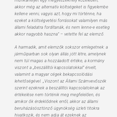
munkahelyet egy megyeszékhely közelében,
akkor még az alternatív költségeket is figyelembe
kellene venni, vagyis azt, hogy mi történne, ha
ezeket a költségvetési forrásokat valamilyen más
állami feladatra fordítanák, és nem lenne-e esetleg
akkor nagyobb haszna” – vetette fel az elemző.
A harmadik, amit elemzők sokszor emlegetnek: a
járműiparban sok olyan állás jött létre, amelynek
nem túl magas a hozzáadott értéke, a kormány
viszont a „beszállítói kapcsolatokkal” érvelt,
valamint a magyar cégek bekapcsolódási
lehetőségével. „Viszont az Állami Számvevőszék
szerint ezeknek a beszállítói kapcsolatoknak az
értékelése nem történik meg megfelelően, és
amikor ők érdeklődnek erről, akkor az állami
beruházásösztönző ügynökség üzleti titokra
hivatkozik, és nem adja át ezeknek az