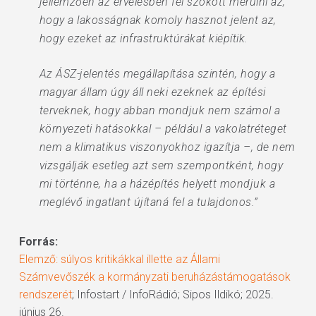
jellemzően az érvelésben fel szokott merülni az,
hogy a lakosságnak komoly hasznot jelent az,
hogy ezeket az infrastruktúrákat kiépítik.
Az ÁSZ-jelentés megállapítása szintén, hogy a
magyar állam úgy áll neki ezeknek az építési
terveknek, hogy abban mondjuk nem számol a
környezeti hatásokkal – például a vakolatréteget
nem a klimatikus viszonyokhoz igazítja –, de nem
vizsgálják esetleg azt sem szempontként, hogy
mi történne, ha a házépítés helyett mondjuk a
meglévő ingatlant újítaná fel a tulajdonos.”
Forrás:
Elemző: súlyos kritikákkal illette az Állami
Számvevőszék a kormányzati beruházástámogatások
rendszerét
; Infostart / InfoRádió; Sipos Ildikó; 2025.
június 26.