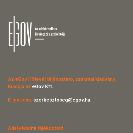
Az eGov Hírlevél tájékoztató, szakmai kiadvány.
Kiadója az
eGov Kft.
E-mail cím:
szerkesztoseg@egov.hu
Adatvédelmi tájékoztató