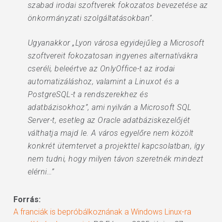
szabad irodai szoftverek fokozatos bevezetése az
önkormányzati szolgáltatásokban”.
Ugyanakkor „Lyon városa egyidejűleg a Microsoft
szoftvereit fokozatosan ingyenes alternatívákra
cseréli, beleértve az OnlyOffice-t az irodai
automatizáláshoz, valamint a Linuxot és a
PostgreSQL-t a rendszerekhez és
adatbázisokhoz”, ami nyilván a Microsoft SQL
Server-t, esetleg az Oracle adatbáziskezelőjét
válthatja majd le. A város egyelőre nem közölt
konkrét ütemtervet a projekttel kapcsolatban, így
nem tudni, hogy milyen távon szeretnék mindezt
elérni…”
Forrás:
A franciák is bepróbálkoznának a Windows Linux-ra