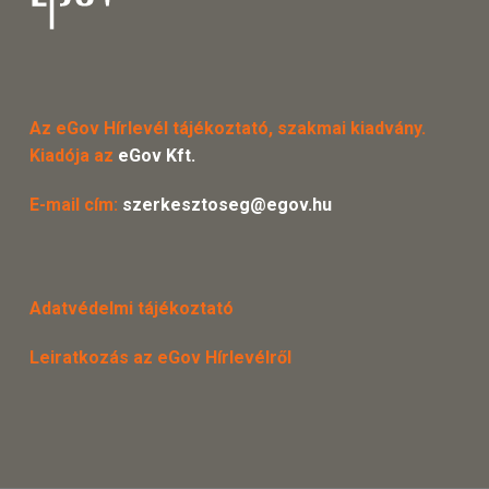
Az eGov Hírlevél tájékoztató, szakmai kiadvány.
Kiadója az
eGov Kft.
E-mail cím:
szerkesztoseg@egov.hu
Adatvédelmi tájékoztató
Leiratkozás az eGov Hírlevélről