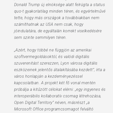
Donald Trump új elnöksége alatt felrúgta a status
quo-t gyakorlatilag minden téren, és egyértelművé
tette, hogy más országok a továbbiakban nem
számíthatnak az USA nem csak, hogy
jóindulatára, de egyáltalán korrekt viselkedésére
sem szinte semmilyen téren.
„Azért, hogy többé ne függjön az amerikai
szoftvermegoldásoktól, és valódi digitális
szuverenitást szerezzen, Lyon városa digitális
eszközeinek jelentős átalakításába kezdett”, írta a
város honlapján a kezdeményezéssel
kapcsolatban. A projekt két fő vonal mentén
próbálja a kitűzött célokat elérni: „egy ingyenes és
interoperábilis kollaboratív csomag létrehozása,
Open Digital Territory” néven, másrészt „a
Microsoft Office programcsomagot felváltó