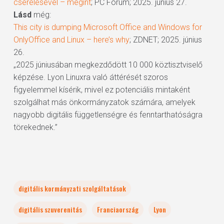
cserélésével – megint
; PC Fórum; 2025. június 27.
Lásd
még:
This city is dumping Microsoft Office and Windows for
OnlyOffice and Linux – here’s why
; ZDNET; 2025. június
26.
„2025 júniusában megkezdődött 10 000 köztisztviselő
képzése. Lyon Linuxra való áttérését szoros
figyelemmel kísérik, mivel ez potenciális mintaként
szolgálhat más önkormányzatok számára, amelyek
nagyobb digitális függetlenségre és fenntarthatóságra
törekednek.”
digitális kormányzati szolgáltatások
digitális szuverenitás
Franciaország
Lyon