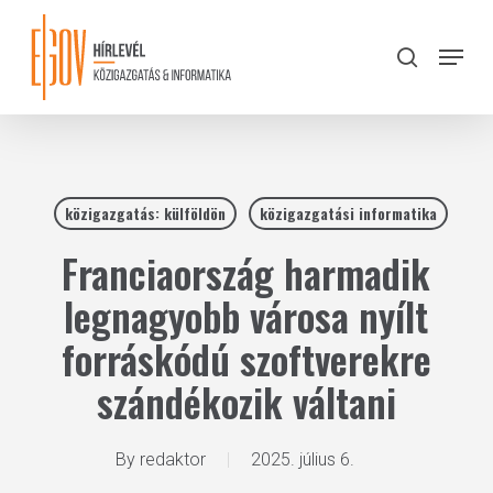
Skip
to
Menu
search
main
Close
content
Menu
közigazgatás: külföldön
közigazgatási informatika
Franciaország harmadik
legnagyobb városa nyílt
forráskódú szoftverekre
szándékozik váltani
By
redaktor
2025. július 6.