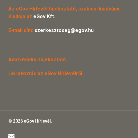
Az eGov Hírlevél tájékoztató, szakmai kiadvány.
Kiadója az
eGov Kft.
E-mail cím:
szerkesztoseg@egov.hu
Adatvédelmi tájékoztató
Leiratkozás az eGov Hírlevélről
© 2026 eGov Hírlevél.
email