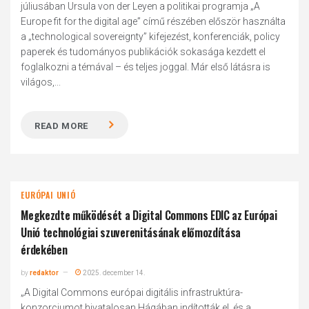
júliusában Ursula von der Leyen a politikai programja „A
Europe fit for the digital age” című részében először használta
a „technological sovereignty” kifejezést, konferenciák, policy
paperek és tudományos publikációk sokasága kezdett el
foglalkozni a témával – és teljes joggal. Már első látásra is
világos,...
READ MORE
EURÓPAI UNIÓ
Megkezdte működését a Digital Commons EDIC az Európai
Unió technológiai szuverenitásának előmozdítása
érdekében
by
redaktor
2025. december 14.
„A Digital Commons európai digitális infrastruktúra-
konzorciumot hivatalosan Hágában indították el, és a