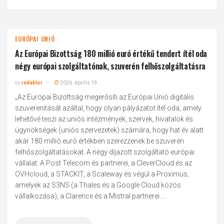
EURÓPAI UNIÓ
Az Európai Bizottság 180 millió euró értékű tendert ítél oda
négy európai szolgáltatónak, szuverén felhőszolgáltatásra
by
redaktor
2026. április 19.
„Az Európai Bizottság megerősíti az Európai Unió digitális
szuverenitását azáltal, hogy olyan pályázatot ítél oda, amely
lehetővé teszi az uniós intézmények, szervek, hivatalok és
ügynökségek (uniós szervezetek) számára, hogy hat év alatt
akár 180 millió euró értékben szerezzenek be szuverén
felhőszolgáltatásokat. A négy díjazott szolgáltató európai
vállalat: A Post Telecom és partnerei, a CleverCloud és az
OVHcloud, a STACKIT, a Scaleway és végül a Proximus,
amelyek az S3NS (a Thales és a Google Cloud közös
vállalkozása), a Clarence és a Mistral partnerei....