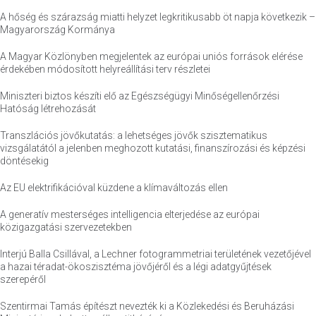
A hőség és szárazság miatti helyzet legkritikusabb öt napja következik –
Magyarország Kormánya
A Magyar Közlönyben megjelentek az európai uniós források elérése
érdekében módosított helyreállítási terv részletei
Miniszteri biztos készíti elő az Egészségügyi Minőségellenőrzési
Hatóság létrehozását
Transzlációs jövőkutatás: a lehetséges jövők szisztematikus
vizsgálatától a jelenben meghozott kutatási, finanszírozási és képzési
döntésekig
Az EU elektrifikációval küzdene a klímaváltozás ellen
A generatív mesterséges intelligencia elterjedése az európai
közigazgatási szervezetekben
Interjú Balla Csillával, a Lechner fotogrammetriai területének vezetőjével
a hazai téradat-ökoszisztéma jövőjéről és a légi adatgyűjtések
szerepéről
Szentirmai Tamás építészt nevezték ki a Közlekedési és Beruházási