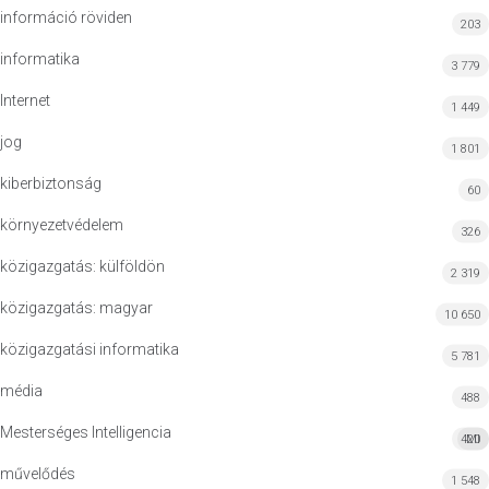
információ röviden
203
informatika
3 779
Internet
1 449
jog
1 801
kiberbiztonság
60
környezetvédelem
326
közigazgatás: külföldön
2 319
közigazgatás: magyar
10 650
közigazgatási informatika
5 781
média
488
Mesterséges Intelligencia
420
MI
művelődés
1 548