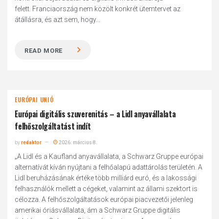
felett. Franciaország nem közölt konkrét ütemtervet az
átállásra, és azt sem, hogy...
READ MORE
EURÓPAI UNIÓ
Európai digitális szuverenitás – a Lidl anyavállalata
felhőszolgáltatást indít
by
redaktor
2026. március 8.
„A Lidl és a Kaufland anyavállalata, a Schwarz Gruppe európai
alternatívát kíván nyújtani a felhőalapú adattárolás területén. A
Lidl beruházásának értéke több milliárd euró, és a lakossági
felhasználók mellett a cégeket, valamint az állami szektort is
célozza. A felhőszolgáltatások európai piacvezetői jelenleg
amerikai óriásvállalata, ám a Schwarz Gruppe digitális