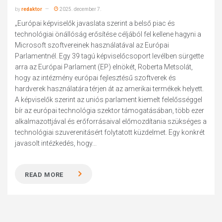
by
redaktor
2025. december 7.
„Európai képviselők javaslata szerint a belső piac és
technológiai önállóság erősítése céljából fel kellene hagyni a
Microsoft szoftvereinek használatával az Európai
Parlamentnél. Egy 39 tagú képviselőcsoport levélben sürgette
arra az Európai Parlament (EP) elnökét, Roberta Metsolát,
hogy az intézmény európai fejlesztésű szoftverek és
hardverek használatára térjen át az amerikai termékek helyett.
A képviselők szerint az uniós parlament kiemelt felelősséggel
bír az európai technológia szektor támogatásában, több ezer
alkalmazottjával és erőforrásaival előmozdítania szükséges a
technológiai szuverenitásért folytatott küzdelmet. Egy konkrét
javasolt intézkedés, hogy...
READ MORE