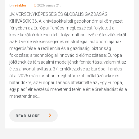
by
redaktor
2026. június 21.
„IV. VERSENYKÉPESSÉG ÉS GLOBÁLIS GAZDASÁGI
KIHÍVÁSOK 36. A kihívásokkal teli geoökonómiai környezet
fényében az Európai Tanács megbeszélést folytatott a
következők érdekében tett, folyamatban lévő erőfeszítésekről:
az EU versenyképességének és stratégiai autonómiájának
megerősítése; a reziliencia és a gazdasági biztonság
fokozása; a technológiai innováció előmozdítása; Európa
jólétének és társadalmi modelljének fenntartása; valamint az
életszínvonal javítása. 37. Emlékeztetve az Európai Tanács
által 2026 márciusában meghatározott célkitűzésekre és
határidőkre, az Európai Tanács áttekintette az „Egy Európa,
egy piac” elnevezésű menetrend terén elért előrehaladást és a
menetrendnek...
READ MORE