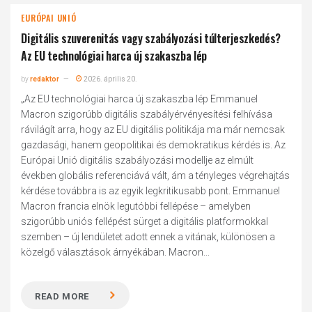
EURÓPAI UNIÓ
Digitális szuverenitás vagy szabályozási túlterjeszkedés?
Az EU technológiai harca új szakaszba lép
by
redaktor
2026. április 20.
„Az EU technológiai harca új szakaszba lép Emmanuel
Macron szigorúbb digitális szabályérvényesítési felhívása
rávilágít arra, hogy az EU digitális politikája ma már nemcsak
gazdasági, hanem geopolitikai és demokratikus kérdés is. Az
Európai Unió digitális szabályozási modellje az elmúlt
években globális referenciává vált, ám a tényleges végrehajtás
kérdése továbbra is az egyik legkritikusabb pont. Emmanuel
Macron francia elnök legutóbbi fellépése – amelyben
szigorúbb uniós fellépést sürget a digitális platformokkal
szemben – új lendületet adott ennek a vitának, különösen a
közelgő választások árnyékában. Macron...
READ MORE