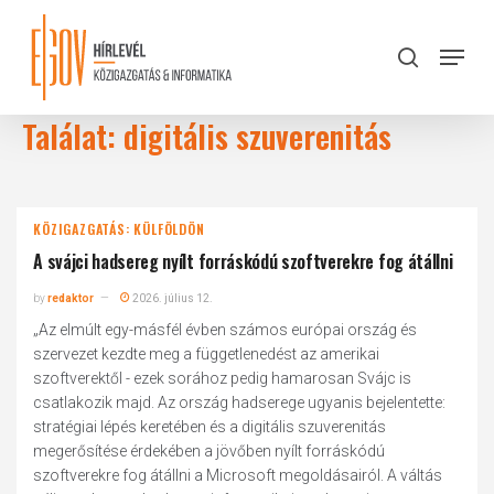
Skip
to
Menu
search
main
Close
content
Menu
Találat: digitális szuverenitás
KÖZIGAZGATÁS: KÜLFÖLDÖN
A svájci hadsereg nyílt forráskódú szoftverekre fog átállni
by
redaktor
2026. július 12.
„Az elmúlt egy-másfél évben számos európai ország és
szervezet kezdte meg a függetlenedést az amerikai
szoftverektől - ezek sorához pedig hamarosan Svájc is
csatlakozik majd. Az ország hadserege ugyanis bejelentette:
stratégiai lépés keretében és a digitális szuverenitás
megerősítése érdekében a jövőben nyílt forráskódú
szoftverekre fog átállni a Microsoft megoldásairól. A váltás