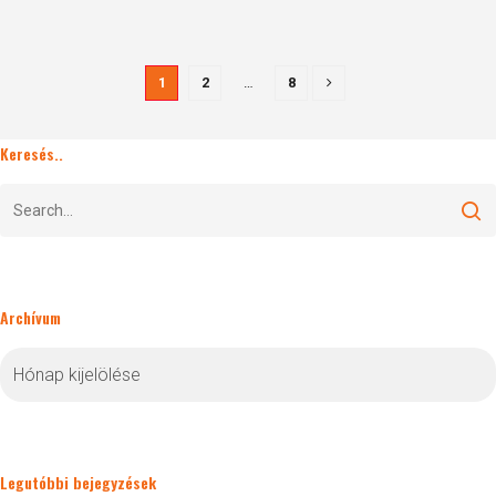
1
2
…
8
Keresés..
Archívum
Archívum
Legutóbbi bejegyzések