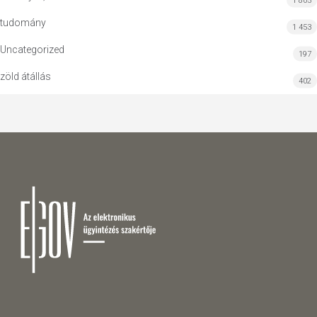
1 805
tudomány
1 453
Uncategorized
197
zöld átállás
402