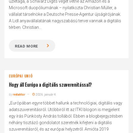
üzletága, a Schwarz Digits véget vetne az Amazon és a
Microsoft duopóliumának – nyilatkozta Christian Müller, a
vállalat társelnöke a Deutsche Presse-Agentur újságírójának.
A Lidl anyavállalatának nagyszabású tervei vannak a digitális
térben. Christian...
READ MORE
EURÓPAI UNIÓ
Hogy áll Európa a digitális szuverenitással?
by
redaktor
2026. január 4.
„Európában egyre többet hallunk a technológiai, digitális vagy
adatszuverenitásról. Utóbbiról itt az ITKI blogon is megjelent
egy írás Pünkösty András tollából. Ebben a blogbejegyzésben
néhány tisztázó gondolatot szeretnék kifejteni a digitális
szuverenitásról, és az európai helyzetről. Amióta 2019