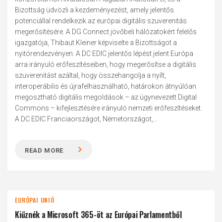
Bizottság üdvözli a kezdeményezést, amely jelentős
potenciállal rendelkezik az európai digitális szuverenitás
megerősítésére. A DG Connect jövőbeli hálózatokért felelős
igazgatója, Thibaut Kleiner képviselte a Bizottságot a
nyitórendezvényen. A DC EDIC jelentős lépést jelent Európa
arra irányuló erőfeszítéseiben, hogy megerősítse a digitális
szuverenitást azáltal, hogy összehangolja a nyílt,
interoperábilis és újrafelhasználható, határokon átnyúlóan
megosztható digitális megoldások – az úgynevezett Digital
Commons – kifejlesztésére irányuló nemzeti erőfeszítéseket.
A DC EDIC Franciaországot, Németországot,...
READ MORE
EURÓPAI UNIÓ
Kiűznék a Microsoft 365-öt az Európai Parlamentből