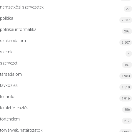
nemzetközi szervezetek
27
politika
2 337
politikai informatika
292
szakirodalom
2 507
szemle
4
szervezet
189
társadalom
1 963
távközlés
1 310
technika
1 916
területfejlesztés
556
történelem
212
törvények, határozatok