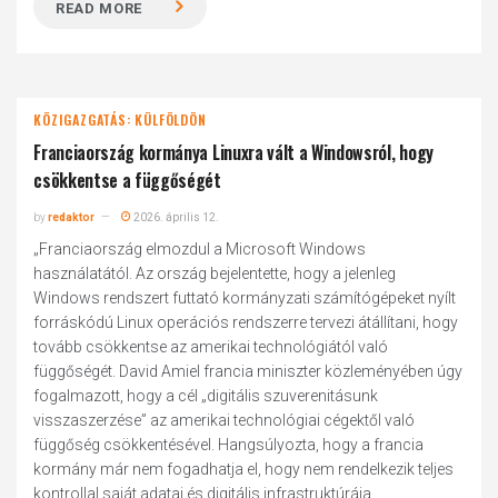
READ MORE
KÖZIGAZGATÁS: KÜLFÖLDÖN
Franciaország kormánya Linuxra vált a Windowsról, hogy
csökkentse a függőségét
by
redaktor
2026. április 12.
„Franciaország elmozdul a Microsoft Windows
használatától. Az ország bejelentette, hogy a jelenleg
Windows rendszert futtató kormányzati számítógépeket nyílt
forráskódú Linux operációs rendszerre tervezi átállítani, hogy
tovább csökkentse az amerikai technológiától való
függőségét. David Amiel francia miniszter közleményében úgy
fogalmazott, hogy a cél „digitális szuverenitásunk
visszaszerzése” az amerikai technológiai cégektől való
függőség csökkentésével. Hangsúlyozta, hogy a francia
kormány már nem fogadhatja el, hogy nem rendelkezik teljes
kontrollal saját adatai és digitális infrastruktúrája