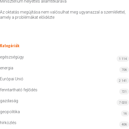
Minisztérium helyettes államtitkárává
Az oktatás megújítása nem valósulhat meg ugyanazzal a szemlélettel,
amely a problémákat előidézte
Kategóriák
egészségügy
1 114
energia
706
Európai Unió
2 141
fenntartható fejlődés
721
gazdaság
7 020
geopolitika
16
hírközlés
406