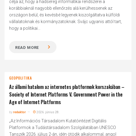
célja az, hogy a hadsereg informatikai rendszerei a
korábbiaknál nagyobb ellenőrzés alá kerülhessenek az
országon belül, és kevésbé legyenek kiszolgáltatva külföldi
vállalatoknak és kormányzatoknak. Svájc ugyanis attól tart,
hogy a politikai...
READ MORE
GEOPOLITIKA
Az állami hatalom az internetes platformok korszakában –
Society of Internet Platforms V. Government Power in the
Age of Internet Platforms
by
redaktor
2026. június 28.
„Az Információs Társadalom Kutatóintézet Digitális
Platformok a Tudástársadalom Szolgálatában UNESCO
Tanszék 2026. július 2-án, idén ötödik alkalommal, angol