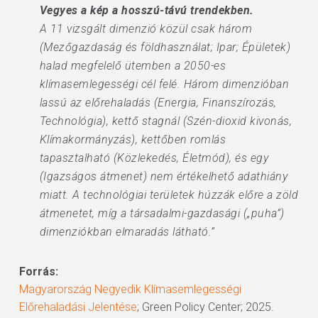
Vegyes a kép a hosszú-távú trendekben.
A 11 vizsgált dimenzió közül csak három
(Mezőgazdaság és földhasználat; Ipar; Épületek)
halad megfelelő ütemben a 2050-es
klímasemlegességi cél felé. Három dimenzióban
lassú az előrehaladás (Energia, Finanszírozás,
Technológia), kettő stagnál (Szén-dioxid kivonás,
Klímakormányzás), kettőben romlás
tapasztalható (Közlekedés, Életmód), és egy
(Igazságos átmenet) nem értékelhető adathiány
miatt. A technológiai területek húzzák előre a zöld
átmenetet, míg a társadalmi-gazdasági („puha”)
dimenziókban elmaradás látható.”
Forrás:
Magyarország Negyedik Klímasemlegességi
Előrehaladási Jelentése
; Green Policy Center; 2025.