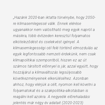
„Hazánk 2020-ban iktatta törvénybe, hogy 2050-
re klímasemlegessé válik. Ennek elérése
ugyanakkor nem valósítható meg egyik napról a
másikra, több évtizeden keresztül folyamatos
elköteleződést és cselekvést igényel. A
klímasemlegességi cél felé történő elmozdulás az
egyik legfontosabb nemzeti érdekünk, nem csak
klímapolitikai szempontból, hiszen ez az út
számos társított előnnyel is jár, azzal együtt, hogy
hozzájárul a klímaváltozás legsúlyosabb
következményeinek elkerüléséhez. Azonban
ahhoz, hogy elérjük a célt, nyomon kell követni a
folyamatokat és a szakpolitika-alkotásban is
reagálni kell azokra. A negyedik előrehaladási
jelentés már négy év adatait (2020-2023)