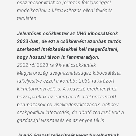
összehasonlításban jelentős felelősséggel
rendelkezünk a klímaváltozás elleni fellépés
területén.
Jelentősen csökkentek az ÜHG kibocsátások
2023-ban, de ezt a csökkenést azonban tartós
szerkezeti intézkedésekkel kell megerősíteni,
hogy hosszú távon is fennmaradjon.
2022-ről 2023-ra 9%-kal csökkentek
Magyarország üvegházhatásúgáz-kibocsátásai,
túlteljesítve ezzel a korábbi, 2030-ra kitűzött
klímatörvényi célt is. A kedvező eredményhez
hozzájárultak az energiaárak által ösztönzött
beruházások és viselkedésváltozások, néhány
szakpolitikai intézkedés, de döntő tényező volt a
gazdasági visszaesés és az enyhe tél is.
Javuló ágazati teljesítményeket figyelhettünk