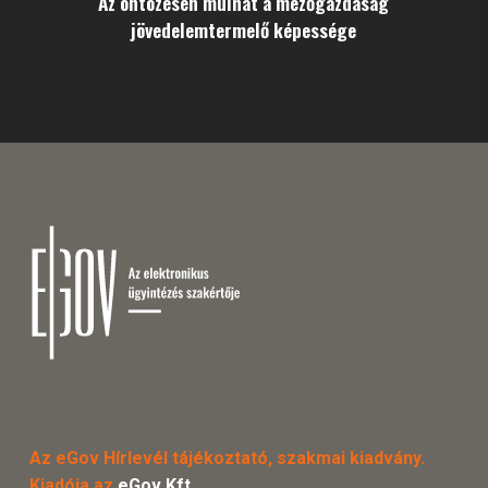
Az öntözésen múlhat a mezőgazdaság
jövedelemtermelő képessége
Az eGov Hírlevél tájékoztató, szakmai kiadvány.
Kiadója az
eGov Kft.