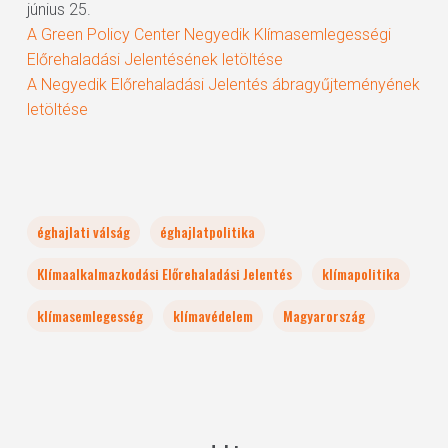
június 25.
A Green Policy Center Negyedik Klímasemlegességi
Előrehaladási Jelentésének letöltése
A Negyedik Előrehaladási Jelentés ábragyűjteményének
letöltése
éghajlati válság
éghajlatpolitika
Klímaalkalmazkodási Előrehaladási Jelentés
klímapolitika
klímasemlegesség
klímavédelem
Magyarország