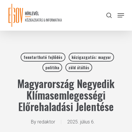
Skip
to
Menu
search
main
Close
content
Menu
fenntartható fejlődés
közigazgatás: magyar
politika
zöld átállás
Magyarország Negyedik
Klímasemlegességi
Előrehaladási Jelentése
By
redaktor
2025. július 6.