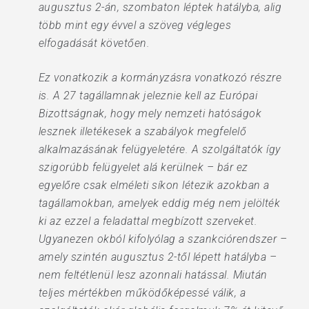
augusztus 2-án, szombaton léptek hatályba, alig
több mint egy évvel a szöveg végleges
elfogadását követően.
Ez vonatkozik a kormányzásra vonatkozó részre
is. A 27 tagállamnak jeleznie kell az Európai
Bizottságnak, hogy mely nemzeti hatóságok
lesznek illetékesek a szabályok megfelelő
alkalmazásának felügyeletére. A szolgáltatók így
szigorúbb felügyelet alá kerülnek – bár ez
egyelőre csak elméleti síkon létezik azokban a
tagállamokban, amelyek eddig még nem jelölték
ki az ezzel a feladattal megbízott szerveket.
Ugyanezen okból kifolyólag a szankciórendszer –
amely szintén augusztus 2-től lépett hatályba –
nem feltétlenül lesz azonnali hatással. Miután
teljes mértékben működőképessé válik, a