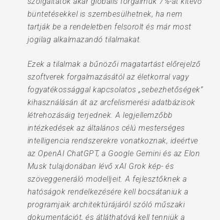
szolgáltatók akár globális forgalmuk 7%-át kitevő
büntetésekkel is szembesülhetnek, ha nem
tartják be a rendeletben felsorolt és már most
jogilag alkalmazandó tilalmakat.
Ezek a tilalmak a bűnözői magatartást előrejelző
szoftverek forgalmazásától az életkorral vagy
fogyatékossággal kapcsolatos „sebezhetőségek”
kihasználásán át az arcfelismerési adatbázisok
létrehozásáig terjednek. A legjellemzőbb
intézkedések az általános célú mesterséges
intelligencia rendszerekre vonatkoznak, ideértve
az OpenAI ChatGPT, a Google Gemini és az Elon
Musk tulajdonában lévő xAI Grok kép- és
szöveggeneráló modelljeit. A fejlesztőknek a
hatóságok rendelkezésére kell bocsátaniuk a
programjaik architektúrájáról szóló műszaki
dokumentációt, és átláthatóvá kell tenniük a