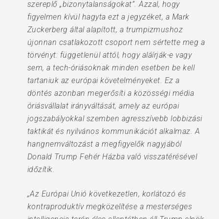
szereplő „bizonytalanságokat”. Azzal, hogy
figyelmen kívül hagyta ezt a jegyzéket, a Mark
Zuckerberg által alapított, a trumpizmushoz
újonnan csatlakozott csoport nem sértette meg a
törvényt: függetlenül attól, hogy aláírják-e vagy
sem, a tech-óriásoknak minden esetben be kell
tartaniuk az európai követelményeket. Ez a
döntés azonban megerősíti a közösségi média
óriásvállalat irányváltását, amely az európai
jogszabályokkal szemben agresszívebb lobbizási
taktikát és nyilvános kommunikációt alkalmaz. A
hangnemváltozást a megfigyelők nagyjából
Donald Trump Fehér Házba való visszatérésével
időzítik.
„Az Európai Unió következetlen, korlátozó és
kontraproduktív megközelítése a mesterséges