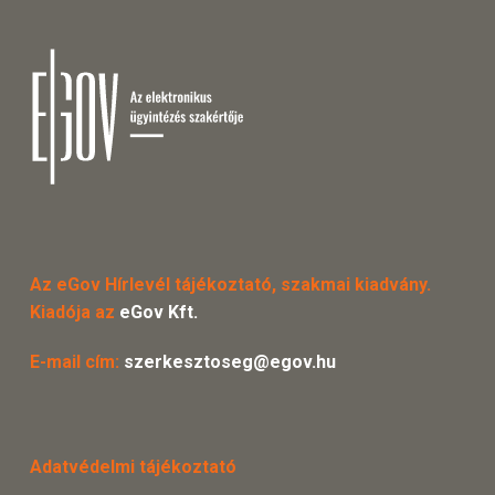
Az eGov Hírlevél tájékoztató, szakmai kiadvány.
Kiadója az
eGov Kft.
E-mail cím:
szerkesztoseg@egov.hu
Adatvédelmi tájékoztató