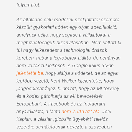
folyamatot.
Az általános célú modellek szolgáltatói számára
készült gyakorlati kódex egy olyan specifikáció,
amelynek célja, hogy segítse a vállalatokat a
megbízhatóságuk bizonyításában. Nem váltott ki
túl nagy lelkesedést a technológiai óriások
körében, habár a legtöbbjük aláírta, de néhányan
nem voltak túl lelkesek. A Google július 30-án
jelentette be
, hogy aláírja a kódexet, de az egyik
legfőbb vezető, Kent Walker kijelentette, hogy
„aggodalmát fejezi ki amiatt, hogy az MI törvény
és a kódex gátolhatja az MI bevezetését
Európában”. A Facebook és az Instagram
anyavállalata, a Meta
nem is írta azt alá
. Joel
Kaplan, a vállalat „globális ügyekért” felelős
vezetője sajnálatosnak nevezte a szövegben