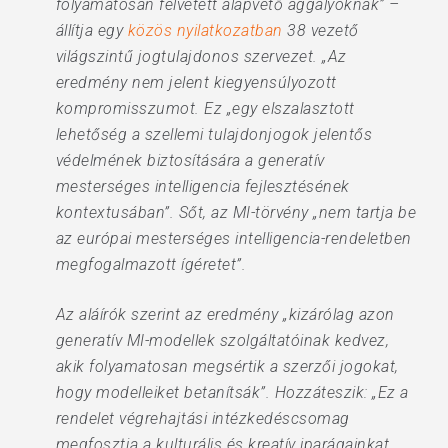
folyamatosan felvetett alapvető aggályoknak” –
állítja egy
közös nyilatkozatban
38 vezető
világszintű jogtulajdonos szervezet. „Az
eredmény nem jelent kiegyensúlyozott
kompromisszumot. Ez „egy elszalasztott
lehetőség a szellemi tulajdonjogok jelentős
védelmének biztosítására a generatív
mesterséges intelligencia fejlesztésének
kontextusában”. Sőt, az MI-törvény „nem tartja be
az európai mesterséges intelligencia-rendeletben
megfogalmazott ígéretet”.
Az aláírók szerint az eredmény „kizárólag azon
generatív MI-modellek szolgáltatóinak kedvez,
akik folyamatosan megsértik a szerzői jogokat,
hogy modelleiket betanítsák”. Hozzáteszik: „Ez a
rendelet végrehajtási intézkedéscsomag
megfosztja a kulturális és kreatív iparágainkat,