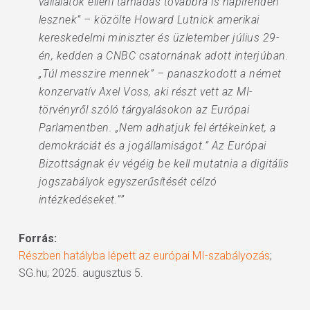
vállalatok elleni támadás továbbra is napirenden
lesznek” – közölte Howard Lutnick amerikai
kereskedelmi miniszter és üzletember július 29-
én, kedden a CNBC csatornának adott interjúban.
„Túl messzire mennek” – panaszkodott a német
konzervatív Axel Voss, aki részt vett az MI-
törvényről szóló tárgyalásokon az Európai
Parlamentben. „Nem adhatjuk fel értékeinket, a
demokráciát és a jogállamiságot.” Az Európai
Bizottságnak év végéig be kell mutatnia a digitális
jogszabályok egyszerűsítését célzó
intézkedéseket.””
Forrás:
Részben hatályba lépett az európai MI-szabályozás
;
SG.hu; 2025. augusztus 5.