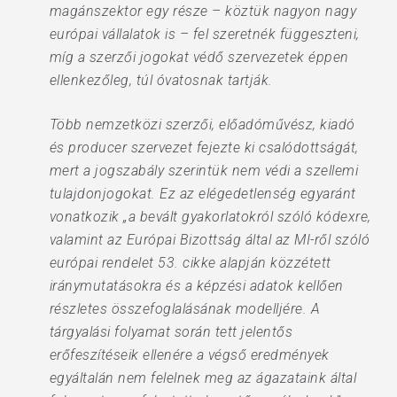
magánszektor egy része – köztük nagyon nagy
európai vállalatok is – fel szeretnék függeszteni,
míg a szerzői jogokat védő szervezetek éppen
ellenkezőleg, túl óvatosnak tartják.
Több nemzetközi szerzői, előadóművész, kiadó
és producer szervezet fejezte ki csalódottságát,
mert a jogszabály szerintük nem védi a szellemi
tulajdonjogokat. Ez az elégedetlenség egyaránt
vonatkozik „a bevált gyakorlatokról szóló kódexre,
valamint az Európai Bizottság által az MI-ről szóló
európai rendelet 53. cikke alapján közzétett
iránymutatásokra és a képzési adatok kellően
részletes összefoglalásának modelljére. A
tárgyalási folyamat során tett jelentős
erőfeszítéseik ellenére a végső eredmények
egyáltalán nem felelnek meg az ágazataink által