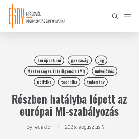
Skip
to
Menu
search
main
Close
content
Menu
Európai Unió
gazdaság
jog
Mesterséges Intelligencia (MI)
művelődés
politika
technika
tudomány
Részben hatályba lépett az
európai MI-szabályozás
By
redaktor
2025. augusztus 9.