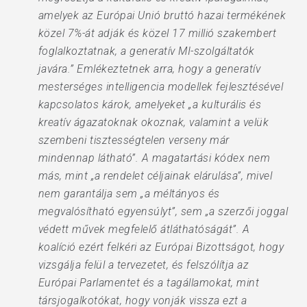
amelyek az Európai Unió bruttó hazai termékének
közel 7%-át adják és közel 17 millió szakembert
foglalkoztatnak, a generatív MI-szolgáltatók
javára.” Emlékeztetnek arra, hogy a generatív
mesterséges intelligencia modellek fejlesztésével
kapcsolatos károk, amelyeket „a kulturális és
kreatív ágazatoknak okoznak, valamint a velük
szembeni tisztességtelen verseny már
mindennap látható”. A magatartási kódex nem
más, mint „a rendelet céljainak elárulása”, mivel
nem garantálja sem „a méltányos és
megvalósítható egyensúlyt”, sem „a szerzői joggal
védett művek megfelelő átláthatóságát”. A
koalíció ezért felkéri az Európai Bizottságot, hogy
vizsgálja felül a tervezetet, és felszólítja az
Európai Parlamentet és a tagállamokat, mint
társjogalkotókat, hogy vonják vissza ezt a