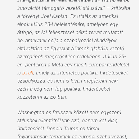
intelligencia terén éles ellentétben áll Trump elnök
innovációt támogató vezetői stílusával” – kritizálta
a törvényt Joel Kaplan. Ez utalás az amerikai
elnök július 23-i bejelentésére, amelyben egy
átfogó, az MI fejlesztését célzó tervet mutatott
be, amelynek célja a szabályozási akadályok
eltávolítása az Egyesült Államok globális vezető
szerepének megerősítése érdekében. Július 25-
én, pénteken a Meta egy másik európai rendeletet
is
bírált
, amely az internetes politikai hirdetéseket
szabályozza, és nem is kíván megfelelni neki,
ezért a cég nem fog politikai hirdetéseket
közzétenni az EU-ban.
Washington és Brüsszel között nem egyszerű
stílusbeli ellentétről van szó, hanem két világ
ütközéséről. Donald Trump és társai
folyamatosan támadják az európai szabályozást,