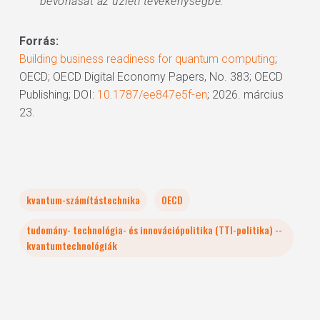
bevonását az üzleti tevékenységbe.”
Forrás:
Building business readiness for quantum computing
;
OECD; OECD Digital Economy Papers, No. 383; OECD
Publishing; DOI:
10.1787/ee847e5f-en
; 2026. március
23.
kvantum-számítástechnika
OECD
tudomány- technológia- és innovációpolitika (TTI-politika) --
kvantumtechnológiák