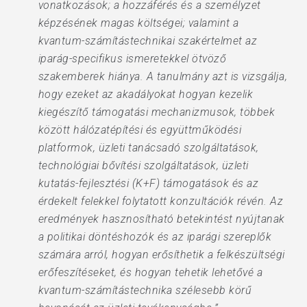
vonatkozások; a hozzáférés és a személyzet
képzésének magas költségei; valamint a
kvantum-számítástechnikai szakértelmet az
iparág-specifikus ismeretekkel ötvöző
szakemberek hiánya. A tanulmány azt is vizsgálja,
hogy ezeket az akadályokat hogyan kezelik
kiegészítő támogatási mechanizmusok, többek
között hálózatépítési és együttműködési
platformok, üzleti tanácsadó szolgáltatások,
technológiai bővítési szolgáltatások, üzleti
kutatás-fejlesztési (K+F) támogatások és az
érdekelt felekkel folytatott konzultációk révén. Az
eredmények hasznosítható betekintést nyújtanak
a politikai döntéshozók és az iparági szereplők
számára arról, hogyan erősíthetik a felkészültségi
erőfeszítéseket, és hogyan tehetik lehetővé a
kvantum-számítástechnika szélesebb körű