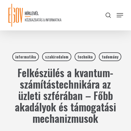
Skip
to
Menu
search
main
Close
content
Menu
informatika
szakirodalom
technika
tudomány
Felkészülés a kvantum-
számítástechnikára az
üzleti szférában – Főbb
akadályok és támogatási
mechanizmusok