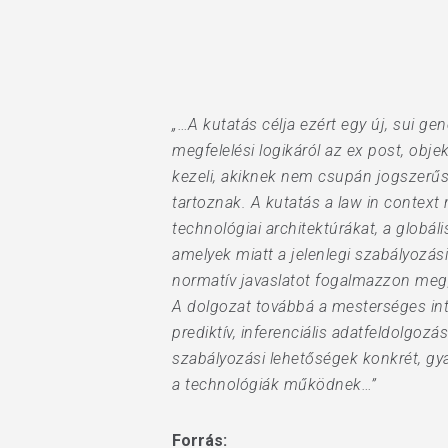
„…A kutatás célja ezért egy új, sui ge
megfelelési logikáról az ex post, obje
kezeli, akiknek nem csupán jogszerűs
tartoznak. A kutatás a law in context 
technológiai architektúrákat, a globál
amelyek miatt a jelenlegi szabályozá
normatív javaslatot fogalmazzon meg, a
A dolgozat továbbá a mesterséges inte
prediktív, inferenciális adatfeldolgo
szabályozási lehetőségek konkrét, gy
a technológiák működnek…”
Forrás: