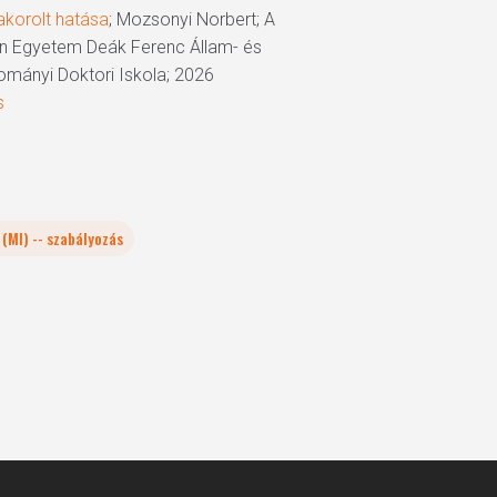
akorolt hatása
; Mozsonyi Norbert; A
tván Egyetem Deák Ferenc Állam- és
ományi Doktori Iskola; 2026
s
(MI) -- szabályozás