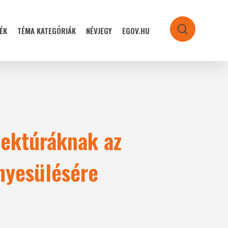
ÉK
TÉMA KATEGÓRIÁK
NÉVJEGY
EGOV.HU
search
tektúráknak az
nyesülésére