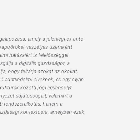
egalapozása, amely a jelenlegi ex ante
is kapuőröket veszélyes üzemként
i hatásaiért is felelősséggel
gálja a digitális gazdaságot, a
lja, hogy feltárja azokat az okokat,
ő adatvédelmi elveknek, és egy olyan
ruktúrák közötti jogi egyensúlyt.
yezet sajátosságait, valamint a
eti rendszeralkotás, hanem a
gazdasági kontextusra, amelyben ezek