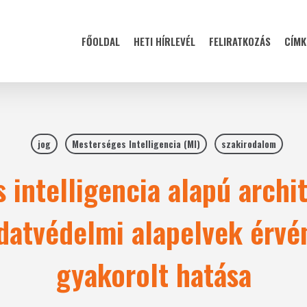
FŐOLDAL
HETI HÍRLEVÉL
FELIRATKOZÁS
CÍMK
jog
Mesterséges Intelligencia (MI)
szakirodalom
 intelligencia alapú archi
adatvédelmi alapelvek érvé
gyakorolt hatása