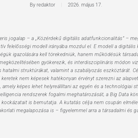
By
redaktor
2026. május 17.
neris jogalap – a „Közérdekű digitális adatfunkcionalitás” – m
ktív felelősségi modell irányába mozdul el. E modell a digitál
égük igazolására kell törekedniük, hanem működésük társadalm
megközelítésében gyökerezik, és interdiszciplináris módon vizs
is hatalmi struktúrákat, valamint a szabályozás eszköztárát. Cé
si keretek nem képesek hatékonyan érvényt szerezni az alapvet
mely képes lehet helyreállítani az egyén és a technológiai st
lligencia rendszerek fogalmi meghatározását, a Big Data körn
zás kockázatait is bemutatja. A kutatás célja nem csupán elmél
akorlati megalapozása is – figyelemmel arra a társadalmi és 