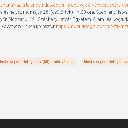
itektúrák az általános adatvédelmi alapelvek érvényesülésére gy
ja és helyszíne: május 28. (csütörtök), 14:00 óra, Széchenyi Is
őr, Áldozat u. 12.; Széchenyi István Egyetem, Állam- és Jogtud
a következő linken keresztül:
https://meet.google.com/xrj-fttj-mz
esterséges Intelligencia (MI) -- adatvédelem
Mesterséges Intelligencia 