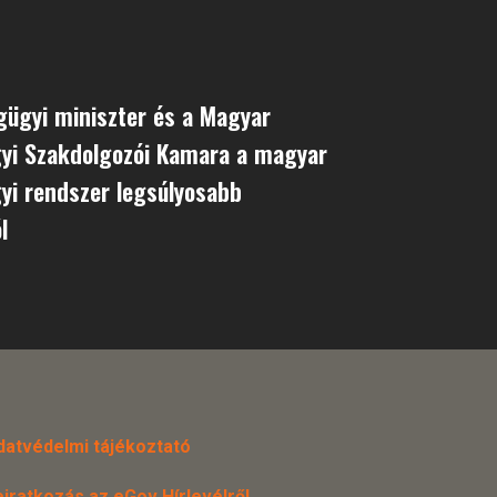
gügyi miniszter és a Magyar
yi Szakdolgozói Kamara a magyar
yi rendszer legsúlyosabb
l
datvédelmi tájékoztató
eiratkozás az eGov Hírlevélről