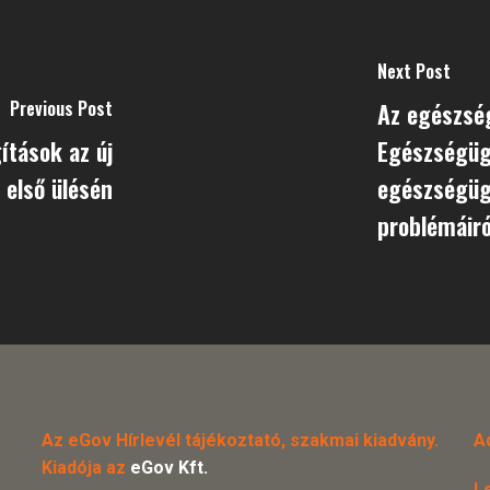
Next Post
Previous Post
Az egészsé
gítások az új
Egészségüg
első ülésén
egészségüg
problémáiró
Az eGov Hírlevél tájékoztató, szakmai kiadvány.
A
Kiadója az
eGov Kft.
L