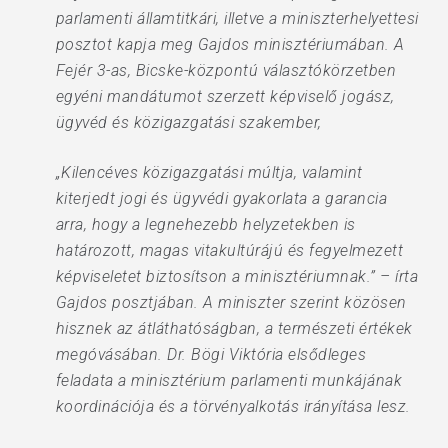
parlamenti államtitkári, illetve a miniszterhelyettesi
posztot kapja meg Gajdos minisztériumában. A
Fejér 3-as, Bicske-központú választókörzetben
egyéni mandátumot szerzett képviselő jogász,
ügyvéd és közigazgatási szakember,
„Kilencéves közigazgatási múltja, valamint
kiterjedt jogi és ügyvédi gyakorlata a garancia
arra, hogy a legnehezebb helyzetekben is
határozott, magas vitakultúrájú és fegyelmezett
képviseletet biztosítson a minisztériumnak.” – írta
Gajdos posztjában. A miniszter szerint közösen
hisznek az átláthatóságban, a természeti értékek
megóvásában. Dr. Bögi Viktória elsődleges
feladata a minisztérium parlamenti munkájának
koordinációja és a törvényalkotás irányítása lesz.