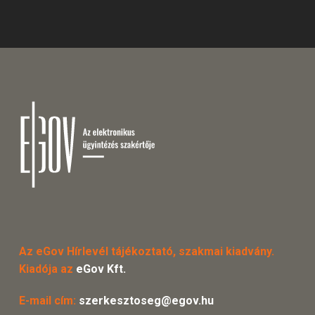
Az eGov Hírlevél tájékoztató, szakmai kiadvány.
Kiadója az
eGov Kft.
E-mail cím:
szerkesztoseg@egov.hu