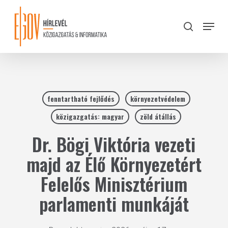
Skip
to
Menu
search
main
Close
content
Menu
fenntartható fejlődés
környezetvédelem
közigazgatás: magyar
zöld átállás
Dr. Bögi Viktória vezeti
majd az Élő Környezetért
Felelős Minisztérium
parlamenti munkáját