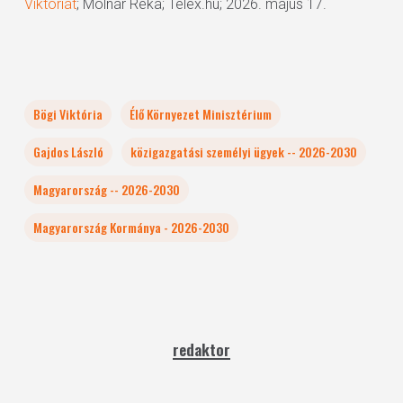
Viktóriát
; Molnár Réka; Telex.hu; 2026. május 17.
Bögi Viktória
Élő Környezet Minisztérium
Gajdos László
közigazgatási személyi ügyek -- 2026-2030
Magyarország -- 2026-2030
Magyarország Kormánya - 2026-2030
redaktor