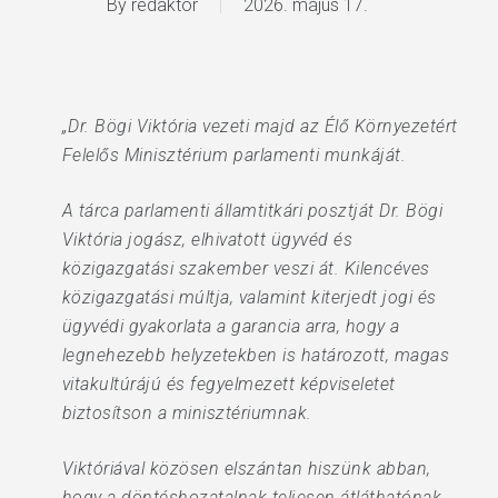
By
redaktor
2026. május 17.
„Dr. Bögi Viktória vezeti majd az Élő Környezetért
Felelős Minisztérium parlamenti munkáját.
A tárca parlamenti államtitkári posztját Dr. Bögi
Viktória jogász, elhivatott ügyvéd és
közigazgatási szakember veszi át. Kilencéves
közigazgatási múltja, valamint kiterjedt jogi és
ügyvédi gyakorlata a garancia arra, hogy a
legnehezebb helyzetekben is határozott, magas
vitakultúrájú és fegyelmezett képviseletet
biztosítson a minisztériumnak.
Viktóriával közösen elszántan hiszünk abban,
hogy a döntéshozatalnak teljesen átláthatónak