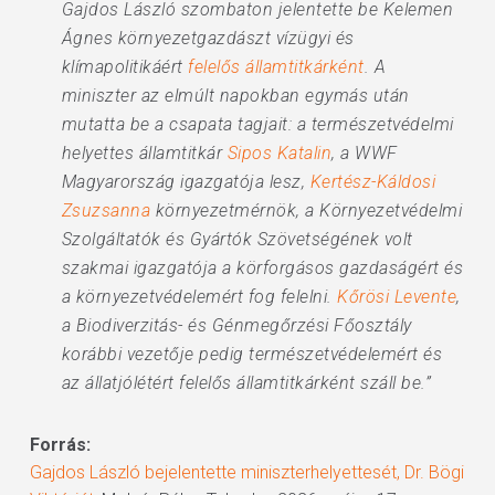
Gajdos László szombaton jelentette be Kelemen
Ágnes környezetgazdászt vízügyi és
klímapolitikáért
felelős államtitkárként
. A
miniszter az elmúlt napokban egymás után
mutatta be a csapata tagjait: a természetvédelmi
helyettes államtitkár
Sipos Katalin
, a WWF
Magyarország igazgatója lesz,
Kertész-Káldosi
Zsuzsanna
környezetmérnök, a Környezetvédelmi
Szolgáltatók és Gyártók Szövetségének volt
szakmai igazgatója a körforgásos gazdaságért és
a környezetvédelemért fog felelni.
Kőrösi Levente
,
a Biodiverzitás- és Génmegőrzési Főosztály
korábbi vezetője pedig természetvédelemért és
az állatjólétért felelős államtitkárként száll be.”
Forrás:
Gajdos László bejelentette miniszterhelyettesét, Dr. Bögi