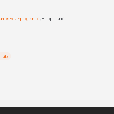
ó uniós vezérprogramról
; Európai Unió
litika