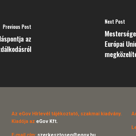
Next Post
Previous Post
Mesterséges
láspontja az
Európai Un
zdálkodásról
megközelít
Az eGov Hírlevél tájékoztató, szakmai kiadvány.
A
Kiadója az
eGov Kft.
L
E-mail cím:
szerkesztoseg@egov.hu