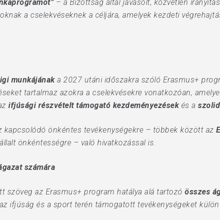
unkaprogramot”
– a Bizottság által javasolt, közvetlen irányítá
oknak a cselekvéseknek a céljára, amelyek kezdeti végrehajtá
digi munkájának
a 2027 utáni időszakra szóló Erasmus+ prog
zéseket tartalmaz azokra a cselekvésekre vonatkozóan, amelye
az
ifjúsági részvételt támogató kezdeményezések
és a
szoli
hez kapcsolódó önkéntes tevékenységekre – többek között az
llalt önkéntességre – való hivatkozással is.
 ágazat számára
ott szöveg az Erasmus+ program hatálya alá tartozó
összes ág
az ifjúság és a sport terén támogatott tevékenységeket külön 