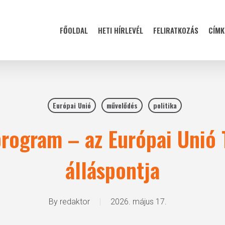
FŐOLDAL
HETI HÍRLEVÉL
FELIRATKOZÁS
CÍMK
Európai Unió
művelődés
politika
rogram – az Európai Unió
álláspontja
By
redaktor
2026. május 17.