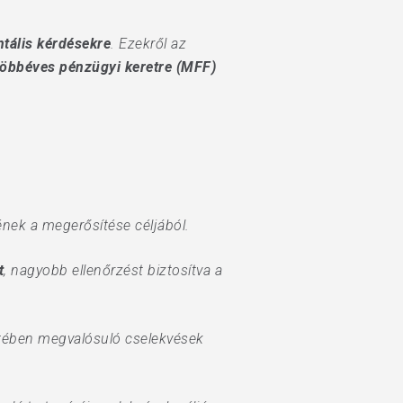
ntális kérdésekre
. Ezekről az
öbbéves pénzügyi keretre (MFF)
ének a megerősítése céljából.
t
, nagyobb ellenőrzést biztosítva a
etében megvalósuló cselekvések