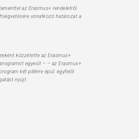
lamenttel az Erasmus+ rendeletről
tségvetésére vonatkozó határozat a
szeként közzétette az Erasmus+
s programot egyesít – – az Erasmus+
rogram két pillérre épül: egyfelől
gatást nyújt.