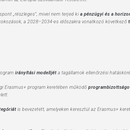
spont „részleges”, mivel nem terjed ki
a pénzügyi és a horizo
nácskozások, a 2028–2034-es időszakra vonatkozó következő
t
rogram
irányítási modelljét
a tagállamok ellenőrzési hatáskör
enlegi Erasmus+ program keretében működő
programbizottságo
lett.
egóriát
is bevezetett, amelyeken keresztül az Erasmus+ ker