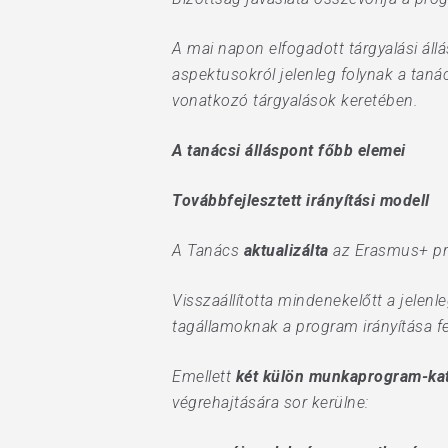
A mai napon elfogadott tárgyalási állá
aspektusokról jelenleg folynak a ta
vonatkozó tárgyalások keretében.
A tanácsi álláspont főbb elemei
Továbbfejlesztett irányítási modell
A Tanács
aktualizálta
az Erasmus+ p
Visszaállította mindenekelőtt a jel
tagállamoknak a program irányítása fe
Emellett
két külön munkaprogram-kat
végrehajtására sor kerülne: