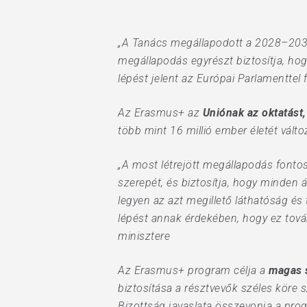
„A Tanács megállapodott a 2028–203
megállapodás egyrészt biztosítja, hog
lépést jelent az Európai Parlamenttel 
Az Erasmus+ az
Uniónak az oktatást,
több mint 16 millió ember életét válto
„A most létrejött megállapodás font
szerepét, és biztosítja, hogy minden 
Hit enter to search or ESC to close
legyen az azt megillető láthatóság é
lépést annak érdekében, hogy ez tovább
minisztere
Az Erasmus+ program célja a
magas s
biztosítása a résztvevők széles köre 
Bizottság javaslata összevonja a progr