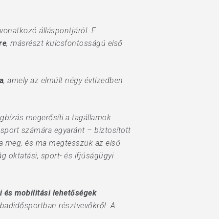
vonatkozó álláspontjáról. E
re
, másrészt kulcsfontosságú első
a
, amely az elmúlt négy évtizedben
gbízás megerősíti a tagállamok
 sport számára egyaránt – biztosított
tta meg, és ma megtesszük az első
g oktatási, sport- és ifjúságügyi
i és mobilitási lehetőségek
zabadidősportban résztvevőkről. A