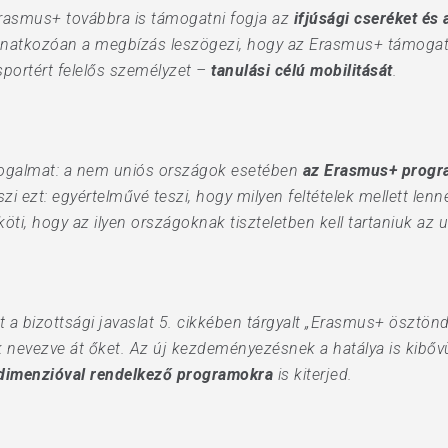
rasmus+ továbbra is támogatni fogja az
ifjúsági cseréket é
e vonatkozóan a megbízás leszögezi, hogy az Erasmus+ támogat
portért felelős személyzet –
tanulási célú mobilitását
.
 fogalmat: a nem uniós országok esetében
az Erasmus+ progra
i ezt: egyértelművé teszi, hogy milyen feltételek mellett le
köti, hogy az ilyen országoknak tiszteletben kell tartaniuk az 
a bizottsági javaslat 5. cikkében tárgyalt „Erasmus+ ösztönd
k nevezve át őket. Az új kezdeményezésnek a hatálya is kibőv
 dimenzióval rendelkező programokra
is kiterjed.