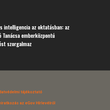
 intelligencia az oktatásban: az
ió Tanácsa emberközpontú
ést szorgalmaz
datvédelmi tájékoztató
eiratkozás az eGov Hírlevélről