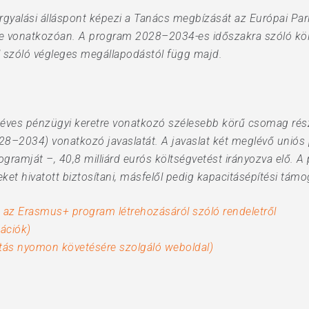
rgyalási álláspont képezi a Tanács megbízását az Európai Par
e vonatkozóan. A program 2028–2034-es időszakra szóló köl
 szóló végleges megállapodástól függ majd.
öbbéves pénzügyi keretre vonatkozó szélesebb körű csomag ré
28–2034) vonatkozó javaslatát. A javaslat két meglévő unió
ogramját –, 40,8 milliárd eurós költségvetést irányozva elő. A p
et hivatott biztosítani, másfelől pedig kapacitásépítési támo
 az Erasmus+ program létrehozásáról szóló rendeletről
ációk)
otás nyomon követésére szolgáló weboldal)