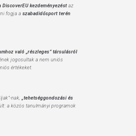
s a DiscoverEU kezdeményezést
az
ni fogja a
szabadidősport terén
mhoz való „részleges” társulásról
nnének jogosultak a nem uniós
uniós értékeket.
íjak”-nak,
„tehetséggondozási és
ült: a közös tanulmányi programok