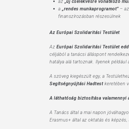
az
„új cselekvésre vonatkozó m
a
„rendes munkaprogramot”
– az
finanszírozásban részesülnek
Az Európai Szolidaritási Testület
Az
Európai Szolidaritási Testület ed
céljából a tanácsi álláspont rendelke
hatálya alá tartoznak. Ilyenek például 
A szöveg kiegészült egy, a Testület
Segítségnyújtási Hadtest
keretében vá
A láthatóság biztosítása valamennyi
A Tanács által a mai napon jóváhagy
Erasmus+ által az oktatás és képzés, 