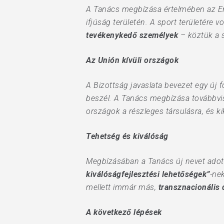
A Tanács megbízása értelmében az E
ifjúság területén. A sport területér
tevékenykedő személyek
– köztük a s
Az Unión kívüli országok
A Bizottság javaslata bevezet egy új
beszél. A Tanács megbízása továbbvisz
országok a részleges társulásra, és ki
Tehetség és kiválóság
Megbízásában a Tanács új nevet adott 
kiválóságfejlesztési lehetőségek”
-ne
mellett immár más,
transznacionális
A következő lépések