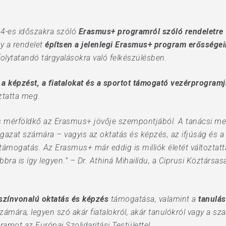
4-es időszakra szóló
Erasmus+ programról szóló rendeletre
y a rendelet
építsen a jelenlegi Erasmus+ program erősségei
folytatandó tárgyalásokra való felkészülésben.
 a képzést, a fiatalokat és a sportot támogató vezérprogramj
ztatta meg.
os mérföldkő az Erasmus+ jövője szempontjából. A tanácsi me
ágazat számára – vagyis az oktatás és képzés, az ifjúság és a
s támogatás. Az Erasmus+ már eddig is milliók életét változta
ra is így legyen.” – Dr. Athiná Mihailídu, a Ciprusi Köztársasá
zínvonalú oktatás és képzés
támogatása, valamint a
tanulás
számára, legyen szó akár fiatalokról, akár tanulókról vagy a s
amot az Európai Szolidaritási Testülettel.