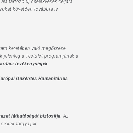
s alá tartozó új cselekvések céljára
sukat követően továbbra is
ram keretében való megőrzése
k jelenleg a Testület programjának a
daritási tevékenységek
.
Európai Önkéntes Humanitárius
azat láthatóságát biztosítja
. Az
cikkek tárgyalják.