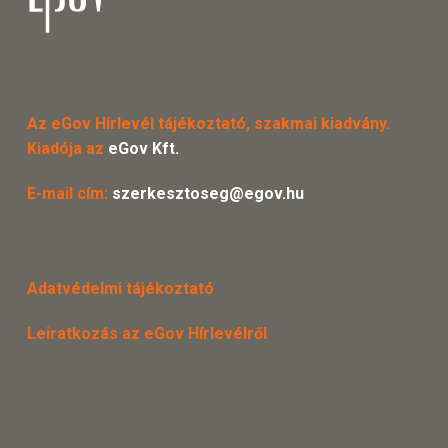
Az eGov Hírlevél tájékoztató, szakmai kiadvány.
Kiadója az
eGov Kft.
E-mail cím:
szerkesztoseg@egov.hu
Adatvédelmi tájékoztató
Leiratkozás az eGov Hírlevélről