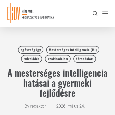
Skip
to
Menu
search
main
Close
content
Menu
egészségügy
Mesterséges Intelligencia (MI)
művelődés
szakirodalom
társadalom
A mesterséges intelligencia
hatásai a gyermeki
fejlődésre
By
redaktor
2026. május 24.