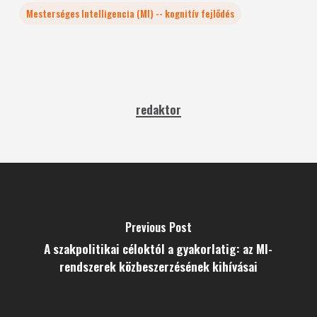
Mesterséges Intelligencia (MI) -- kognitív fejlődés
redaktor
Previous Post
A szakpolitikai céloktól a gyakorlatig: az MI-
rendszerek közbeszerzésének kihívásai