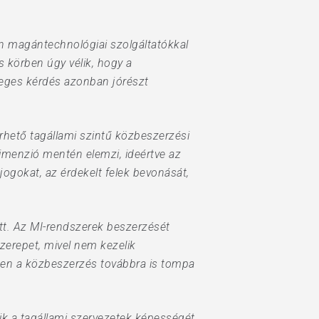
en magántechnológiai szolgáltatókkal
s körben úgy vélik, hogy a
yeges kérdés azonban jórészt
rhető tagállami szintű közbeszerzési
imenzió mentén elemzi, ideértve az
jogokat, az érdekelt felek bevonását,
ött. Az MI-rendszerek beszerzését
zerepet, mivel nem kezelik
en a közbeszerzés továbbra is tompa
tik a tagállami szervezetek képességét