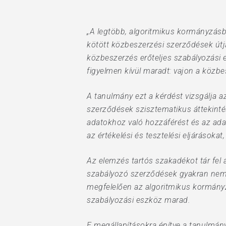
„A legtöbb, algoritmikus kormányzásba
kötött közbeszerzési szerződések útjá
közbeszerzés erőteljes szabályozási 
figyelmen kívül maradt: vajon a közbe
A tanulmány ezt a kérdést vizsgálja 
szerződések szisztematikus áttekinté
adatokhoz való hozzáférést és az adat
az értékelési és tesztelési eljárásoka
Az elemzés tartós szakadékot tár fel 
szabályozó szerződések gyakran nem a
megfelelően az algoritmikus kormány
szabályozási eszköz marad.
E megállapításokra építve a tanulmány