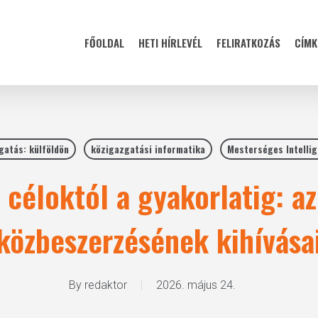
FŐOLDAL
HETI HÍRLEVÉL
FELIRATKOZÁS
CÍMK
gatás: külföldön
közigazgatási informatika
Mesterséges Intellig
i céloktól a gyakorlatig: a
közbeszerzésének kihívása
By
redaktor
2026. május 24.