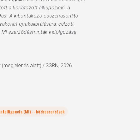
tt a korlátozott alkupozíció, a
odás. A kibontakozó összehasonlító
orlat újrakalibrálására: célzott
ett MI-szerződésminták kidolgozása
w (megjelenés alatt) / SSRN; 2026.
ntelligencia (MI) -- közbeszerzések