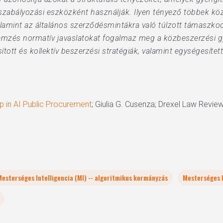
zabályozási eszközként használják. Ilyen tényező többek közö
alamint az általános szerződésmintákra való túlzott támaszk
mzés normatív javaslatokat fogalmaz meg a közbeszerzési gyak
tott és kollektív beszerzési stratégiák, valamint egységesít
p in AI Public Procurement
; Giulia G. Cusenza; Drexel Law Revie
Mesterséges Intelligencia (MI) -- algoritmikus kormányzás
Mesterséges I