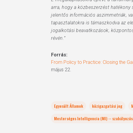
arra, hogy a közbeszerzést hatékony s
jelentős információs aszimmetriák, v
tapasztalatokra is támaszkodva az ele
jogalkotási beavatkozások, központosí
révén.”
Forrás:
From Policy to Practice: Closing the Ga
május 22.
Egyesült Államok
közigazgatási jog
Mesterséges Intelligencia (MI) -- szabályozás