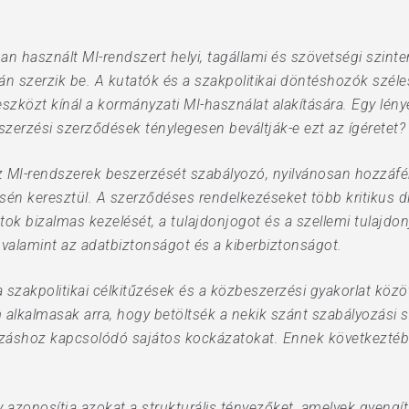
n használt MI-rendszert helyi, tagállami és szövetségi szint
n szerzik be. A kutatók és a szakpolitikai döntéshozók széle
eszközt kínál a kormányzati MI-használat alakítására. Egy lén
szerzési szerződések ténylegesen beváltják-e ezt az ígéretet?
az MI-rendszerek beszerzését szabályozó, nyilvánosan hozzáfé
sén keresztül. A szerződéses rendelkezéseket több kritikus d
ok bizalmas kezelését, a tulajdonjogot és a szellemi tulajdon
t, valamint az adatbiztonságot és a kiberbiztonságot.
a szakpolitikai célkitűzések és a közbeszerzési gyakorlat köz
lkalmasak arra, hogy betöltsék a nekik szánt szabályozási s
záshoz kapcsolódó sajátos kockázatokat. Ennek következtéb
 azonosítja azokat a strukturális tényezőket, amelyek gyengí