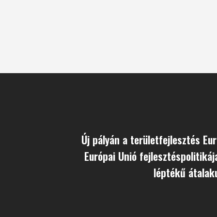
Új pályán a területfejlesztés Eu
Európai Unió fejlesztéspolitiká
léptékű átalaku