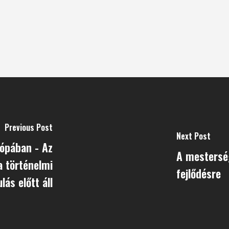
Previous Post
Next Post
rópában - Az
A mesterség
ja történelmi
fejlődésre
lás előtt áll