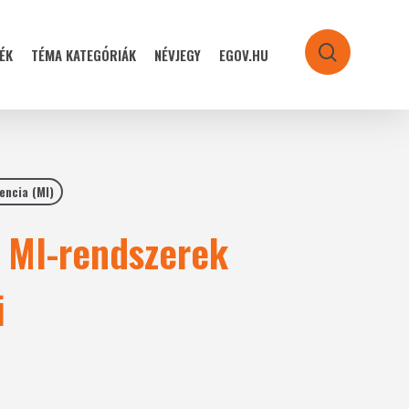
ÉK
TÉMA KATEGÓRIÁK
NÉVJEGY
EGOV.HU
search
encia (MI)
z MI-rendszerek
i