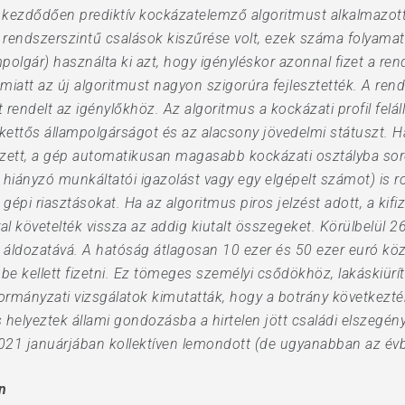
ól kezdődően prediktív kockázatelemző algoritmust alkalmaz
 rendszerszintű csalások kiszűrése volt, ezek száma folyamat
olgár) használta ki azt, hogy igényléskor azonnal fizet a rends
miatt az új algoritmust nagyon szigorúra fejlesztették. A rend
endelt az igénylőkhöz. Az algoritmus a kockázati profil feláll
 kettős állampolgárságot és az alacsony jövedelmi státuszt. 
lkezett, a gép automatikusan magasabb kockázati osztályba sor
y hiányzó munkáltatói igazolást vagy egy elgépelt számot) is r
gépi riasztásokat. Ha az algoritmus piros jelzést adott, a kif
yal követelték vissza az addig kiutalt összegeket. Körülbelül 2
 áldozatává. A hatóság átlagosan 10 ezer és 50 ezer euró köz
be kellett fizetni. Ez tömeges személyi csődökhöz, lakáskiürí
ormányzati vizsgálatok kimutatták, hogy a botrány következt
 helyeztek állami gondozásba a hirtelen jött családi elszegény
21 januárjában kollektíven lemondott (de ugyanabban az évbe
n