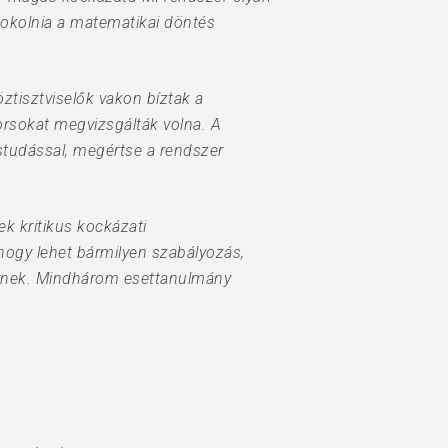
dokolnia a matematikai döntés
ztisztviselők vakon bíztak a
orsokat megvizsgálták volna. A
ástudással, megértse a rendszer
ek kritikus kockázati
hogy lehet bármilyen szabályozás,
 érnek. Mindhárom esettanulmány