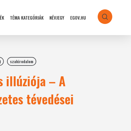
ÉK
TÉMA KATEGÓRIÁK
NÉVJEGY
EGOV.HU
search
)
szakirodalom
 illúziója – A
zetes tévedései