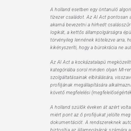
A holland esetben egy öntanuló algori
tízezer családot. Az AI Act pontosan 
akarná bevezetni a hírhedt csalásszűr
logikát, a kettős állampolgárságra ép
törvényileg lennének kötelezve arra, 
kikényszeríti, hogy a bürokrácia ne a
Az AI Act a kockázatalapú megközelít
kategóriába sorol minden olyan MI-rend
szolgáltatásainak elbírálására, viss
profiljának megállapítására alkalmazn
követő megfelelési (megfelelőségértéke
A holland szülők éveken át azért vo
miért pont az ő profiljukat jelölte me
dokumentációt. A rendszereknek auto
biztosítja az állampolgárok számára 