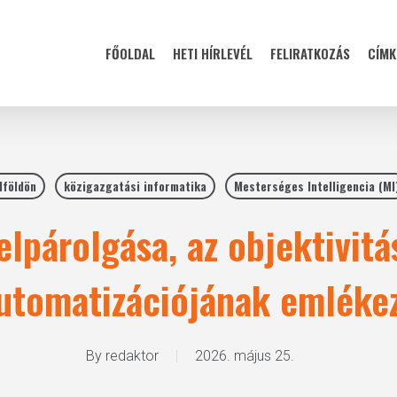
FŐOLDAL
HETI HÍRLEVÉL
FELIRATKOZÁS
CÍMK
lföldön
közigazgatási informatika
Mesterséges Intelligencia (MI
elpárolgása, az objektivitás
utomatizációjának emléke
By
redaktor
2026. május 25.