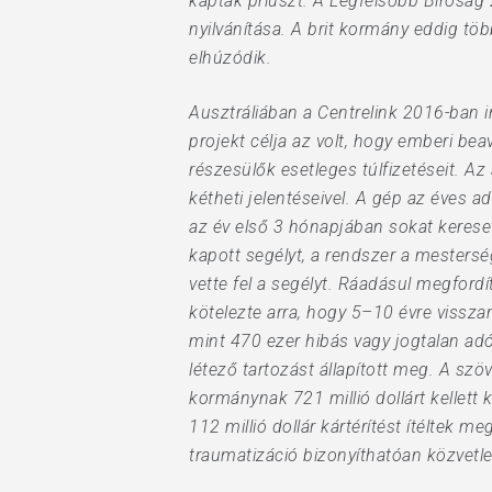
kaptak priuszt. A Legfelsőbb Bíróság
nyilvánítása. A brit kormány eddig több
elhúzódik.
Ausztráliában a Centrelink 2016-ban i
projekt célja az volt, hogy emberi bea
részesülők esetleges túlfizetéseit. Az
kétheti jelentéseivel. A gép az éves 
az év első 3 hónapjában sokat kereset
kapott segélyt, a rendszer a mesterség
vette fel a segélyt. Ráadásul megfordí
kötelezte arra, hogy 5–10 évre vissza
mint 470 ezer hibás vagy jogtalan adó
létező tartozást állapított meg. A s
kormánynak 721 millió dollárt kellett
112 millió dollár kártérítést ítéltek 
traumatizáció bizonyíthatóan közvetl