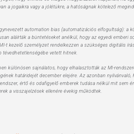
van a jogaikra vagy a jólétükre, a hatóságnak kötelező megin
úgynevezett automation bias (automatizációs elfogultság): a kö
san aláírták a büntetéseket anélkül, hogy az egyedi emberi s
 MI-t kezelő személyzet rendelkezzen a szükséges digitális ír
ép tévedhetetlenségébe vetett hitnek.
ében különösen sajnálatos, hogy elhalasztották az MI-rendszer
nek határidejét december elejére. Az azonban nyilvánvaló, 
 rendszer, értő és odafigyelő emberek tudása nélkül mit sem
rek a visszajelzések ellenére évekig működtek.