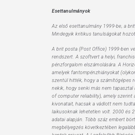
Esettanulmányok
Az első esettanulmány 1999-be, a brit
Mindegyik kritikus tanulságokat hoz
A brit posta (Post Office) 1999-ben ve
rendszert. A szoftvert a helyi, fran
pénzforgalom elszámolására. A Horizon
amelyek fantompénzhiányokat (olykor 
szentül hitték, hogy a számítógépes re
nekik, hogy senki más nem tapasztal i
of computer reliability), amely szeri
kivonatait, hacsak a vádlott nem tudt
laikusoknak lehetetlen volt. 2000 és 
adatai alapján. Több száz embert bört
megbélyegzés következtében legalább