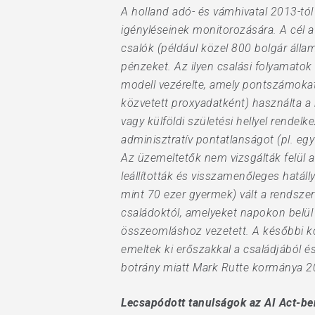
A holland adó- és vámhivatal 2013-t
igényléseinek monitorozására. A cél a
csalók (például közel 800 bolgár államp
pénzeket. Az ilyen csalási folyamatok 
modell vezérelte, amely pontszámokat r
közvetett proxyadatként) használta a
vagy külföldi születési hellyel rende
adminisztratív pontatlanságot (pl. eg
Az üzemeltetők nem vizsgálták felül a 
leállították és visszamenőleges hatáll
mint 70 ezer gyermek) vált a rendszer
családoktól, amelyeket napokon belül 
összeomláshoz vezetett. A későbbi k
emeltek ki erőszakkal a családjából és
botrány miatt Mark Rutte kormánya 20
Lecsapódott tanulságok az AI Act-be