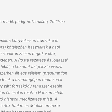
harmadik pedig Hollandiába, 2021-be.
ronikus könyvelési és tranzakciós
ers) kötelezően használták a napi
i szinkronizációs bugok voltak,
legében. A Posta vezetése és jogászai
hibát, a központ azt jelezte vissza
dszerben élt egy vélelem (presumption
fogadniuk a számítógépes rendszerek
egy zárt forráskódú rendszer esetén
tás és csalás miatt a Horizon hibás
ző hiányok megfizetése miatt. A
entek tönkre és ártatlan emberek