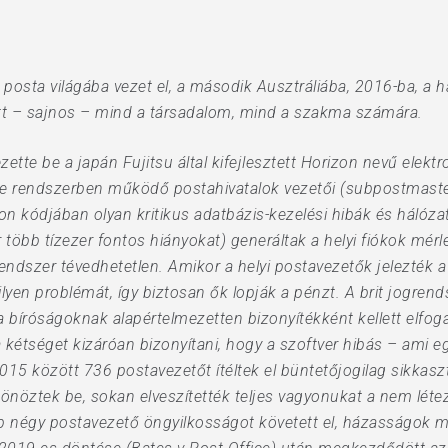
 posta világába vezet el, a második Ausztráliába, 2016-ba, a 
ott – sajnos – mind a társadalom, mind a szakma számára.
zette be a japán Fujitsu által kifejlesztett Horizon nevű elekt
chise rendszerben működő postahivatalok vezetői (subpostmast
 kódjában olyan kritikus adatbázis-kezelési hibák és hálózat
több tízezer fontos hiányokat) generáltak a helyi fiókok mér
ndszer tévedhetetlen. Amikor a helyi postavezetők jelezték a 
lyen problémát, így biztosan ők lopják a pénzt. A brit jogren
nt a bíróságoknak alapértelmezetten bizonyítékként kellett el
a kétséget kizáróan bizonyítani, hogy a szoftver hibás – ami 
2015 között 736 postavezetőt ítéltek el büntetőjogilag sikkasz
önöztek be, sokan elveszítették teljes vagyonukat a nem léte
 négy postavezető öngyilkosságot követett el, házasságok m