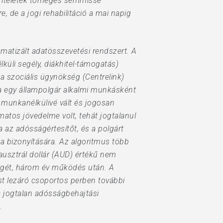
z ítéletek tömeges semmissé
e, de a jogi rehabilitáció a mai napig
omatizált adatösszevetési rendszert. A
lküli segély, diákhitel-támogatás)
 a szociális ügynökség (Centrelink)
Ha egy állampolgár alkalmi munkásként
 munkanélkülivé vált és jogosan
matos jövedelme volt, tehát jogtalanul
a az adósságértesítőt, és a polgárt
a bizonyítására. Az algoritmus több
ausztrál dollár (AUD) értékű nem
ségét, három év működés után. A
ást lezáró csoportos perben további
 a jogtalan adósságbehajtási
.