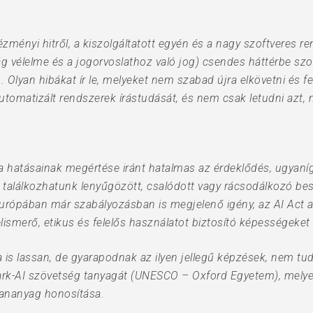
tézményi hitről, a kiszolgáltatott egyén és a nagy szoftveres r
ság vélelme és a jogorvoslathoz való jog) csendes háttérbe szo
 Olyan hibákat ír le, melyeket nem szabad újra elkövetni és fe
tomatizált rendszerek írástudását, és nem csak letudni azt, m
ia hatásainak megértése iránt hatalmas az érdeklődés, ugyaní
ásra találkozhatunk lenyűgözött, csalódott vagy rácsodálkozó 
Európában már szabályozásban is megjelenő igény, az AI Act a
ismerő, etikus és felelős használatot biztosító képességeket v
is lassan, de gyarapodnak az ilyen jellegű képzések, nem tu
ark-AI szövetség tanyagát (UNESCO – Oxford Egyetem), mely
tananyag honosítása.