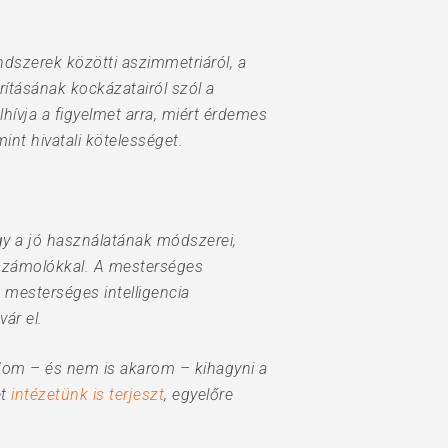
endszerek közötti aszimmetriáról, a
rításának kockázatairól szól a
lhívja a figyelmet arra, miért érdemes
int hivatali kötelességet.
gy a jó használatának módszerei,
beszámolókkal. A mesterséges
 mesterséges intelligencia
ár el.
dom – és nem is akarom – kihagyni a
et
intézetünk is terjeszt
, egyelőre