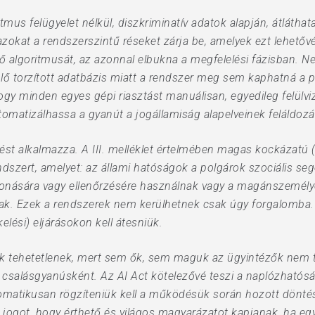
tmus felügyelet nélkül, diszkriminatív adatok alapján, átlátha
azokat a rendszerszintű réseket zárja be, amelyek ezt lehetővé
ő algoritmusát, az azonnal elbukna a megfelelési fázisban. Ne
ülő torzított adatbázis miatt a rendszer meg sem kaphatná a p
hogy minden egyes gépi riasztást manuálisan, egyedileg felülv
utomatizálhassa a gyanút a jogállamiság alapelveinek feláldozá
ést alkalmazza. A III. melléklet értelmében magas kockázatú
szert, amelyet: az állami hatóságok a polgárok szociális segél
zavonására vagy ellenőrzésére használnak vagy a magánszemél
ak. Ezek a rendszerek nem kerülhetnek csak úgy forgalomba. Sz
lési) eljárásokon kell átesniük.
ltak tehetetlenek, mert sem ők, sem maguk az ügyintézők nem
g csalásgyanúsként. Az AI Act kötelezővé teszi a naplózhatóság
matikusan rögzíteniük kell a működésük során hozott döntés
a jogot, hogy érthető és világos magyarázatot kapjanak, ha e