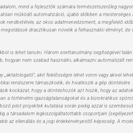
ársadalom, mind a fejlesztők számára természetszerűleg nagy
hatóan működő automatizáció, újabb időkben a mesterséges i
atok rendbetétele, az okos adatmenedzsment, a megfelelő id
megoldások drasztikusan növelik a felhasználói élményt, de 
ból is lehet tanulni. Három esettanulmány segítségével talá
b, hogyan nem szabad használni, alkalmazni automatizált ren
ktatologató”, akit felelősségre lehet vonni vagy akivel lehet
tikai rendszerre támaszkodik, és hivatkozik a gép döntésére.
másik kockázat, hogy a döntéshozók azt hiszik, hogy az adat
ban a történelmi igazságtalanságokat és a bürokratikus spóro
nböző pilot projektek kutatása során pedig azzal is szembesül
ig a társadalom legkiszolgáltatottabb csoportjain (segélyezett
sebb az ellenállás és a jogi érdekérvényesítő képesség. A moder