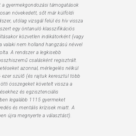
ott a gyermekgondozási támogatások
osan növekedett, sőt már külföldi
zer, utólag vizsgál felül és hív vissza
szert egy öntanuló klasszifikációs
ításakor közvetlen indikátorként (vagy
Ha valaki nem holland hangzású névvel
olta. A rendszer a legkisebb
osszhiszemű csalásként regisztrált.
izetéseket azonnal, mérlegelés nélkül
6 ezer szülő (és rajtuk keresztül több
ötti összegeket követelt vissza a
tésekhez és egzisztenciális
ében legalább 1115 gyermeket
edés és mentális krízisek miatt. A
n újra megnyerte a választást).