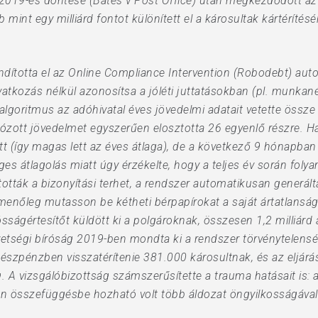
 2019-es döntése (Bates v Post Office) után megkezdődött a
 mint egy milliárd fontot különített el a károsultak kártérítésér
ndította el az Online Compliance Intervention (Robodebt) aut
vatkozás nélkül azonosítsa a jóléti juttatásokban (pl. munkané
 algoritmus az adóhivatal éves jövedelmi adatait vetette össze
adózott jövedelmet egyszerűen elosztotta 26 egyenlő részre. 
t (így magas lett az éves átlaga), de a következő 9 hónapban
es átlagolás miatt úgy érzékelte, hogy a teljes év során folya
tották a bizonyítási terhet, a rendszer automatikusan generált
menőleg mutasson be kétheti bérpapírokat a saját ártatlanság
sságértesítőt küldött ki a polgároknak, összesen 1,2 milliárd 
zövetségi bíróság 2019-ben mondta ki a rendszer törvénytelen
 készpénzben visszatérítenie 381.000 károsultnak, és az eljár
meg. A vizsgálóbizottság számszerűsítette a trauma hatásait is:
en összefüggésbe hozható volt több áldozat öngyilkosságával