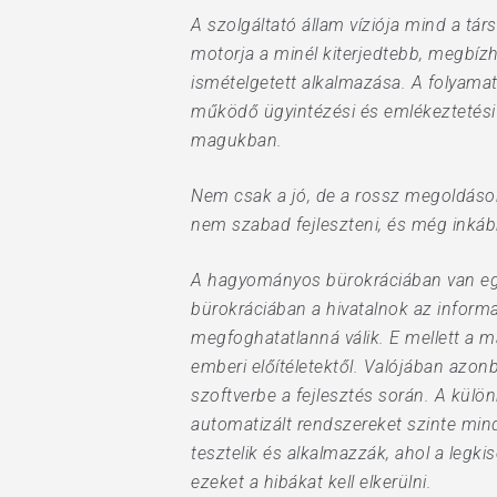
A szolgáltató állam víziója mind a t
motorja a minél kiterjedtebb, megbíz
ismételgetett alkalmazása. A folyam
működő ügyintézési és emlékeztetési 
magukban.
Nem csak a jó, de a rossz megoldások
nem szabad fejleszteni, és még inkáb
A hagyományos bürokráciában van egy „a
bürokráciában a hivatalnok az informa
megfoghatatlanná válik. E mellett a 
emberi előítéletektől. Valójában azon
szoftverbe a fejlesztés során. A külö
automatizált rendszereket szinte mind
tesztelik és alkalmazzák, ahol a legki
ezeket a hibákat kell elkerülni.