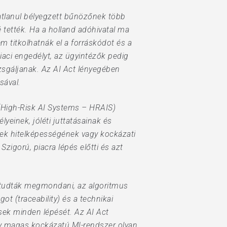
tatlanul bélyegzett bűnözőnek több
 tették. Ha a holland adóhivatal ma
m titkolhatnák el a forráskódot és a
iaci engedélyt, az ügyintézők pedig
izsgáljanak. Az AI Act lényegében
sával.
 (High-Risk AI Systems – HRAIS)
yeinek, jóléti juttatásainak és
yek hitelképességének vagy kockázati
igorú, piacra lépés előtti és azt
 tudták megmondani, az algoritmus
ot (traceability) és a technikai
ek minden lépését. Az AI Act
gy magas kockázatú MI-rendszer olyan