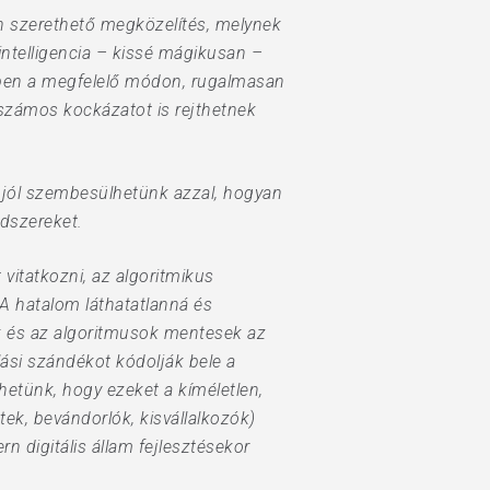
on szerethető megközelítés, melynek
ntelligencia – kissé mágikusan –
őben a megfelelő módon, rugalmasan
számos kockázatot is rejthetnek
n jól szembesülhetünk azzal, hogyan
dszereket.
 vitatkozni, az algoritmikus
 A hatalom láthatatlanná és
ok és az algoritmusok mentesek az
lási szándékot kódolják bele a
hetünk, hogy ezeket a kíméletlen,
ek, bevándorlók, kisvállalkozók)
n digitális állam fejlesztésekor