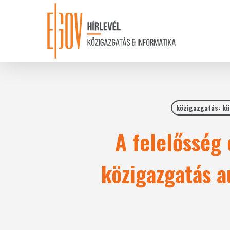
Skip
to
main
content
közigazgatás: kü
A felelősség 
közigazgatás a