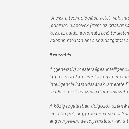
„A cikk a technológiába vetett vak, in
jogállami alapelvek (mint az ártatlan
közigazgatási automatizáció területén.
valóban megtanulni a közigazgatási au
Bevezetés
A (generatív) mesterséges intelligenc
tippjei és trükkjei iránt is, egyre-m
intelligencia írástudásának ismerete 
rendszereket használóktól kockázatfel
A közigazgatásban dolgozók számára 
lehetőséget, hogy megemlítsem a Sp
Hit enter to search or ESC to close
angol nyelven, de folyamatban van a 