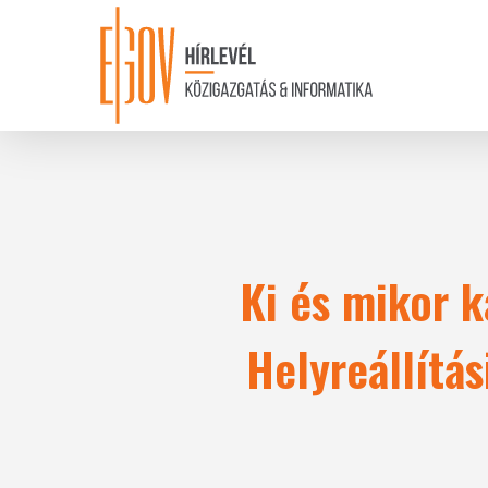
Skip
to
main
content
Ki és mikor 
Helyreállítás