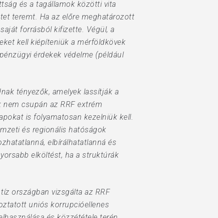
ság és a tagállamok közötti vita
zetet teremt. Ha az előre meghatározott
ját forrásból kifizette. Végül, a
ket kell kiépíteniük a mérföldkövek
s pénzügyi érdekek védelme (például
dnak tényezők, amelyek lassítják a
knak nem csupán az RRF extrém
pokat is folyamatosan kezelniük kell.
emzeti és regionális hatóságok
ozhatatlanná, elbírálhatatlanná és
gyorsabb elköltést, ha a struktúrák
tíz országban vizsgálta az RRF
ztatott uniós korrupcióellenes
elhasználása és közzététele terén.