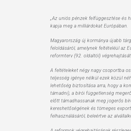
„Az uniós pénzek felfüggesztése és haz
kapja meg a milliárdokat Európában.
Magyarország új kormánya újabb tárgyal
feloldásáról, amelynek feltételéül az 
reformterv (92. oldaltól) végrehajtás
A feltételeket négy nagy csoportba os
teljesség igénye nélkül ezek közül néh
lehetőség biztosítása arra, hogy a k
támadni), a bírói függetlenség meger
előtt támadhassanak meg jogerős bírói
kereshetőségének és tömeges exportá
felhasználásáról, beleértve az alválla
Hit enter to search or ESC to close
A reformok végrehajtásának részleges