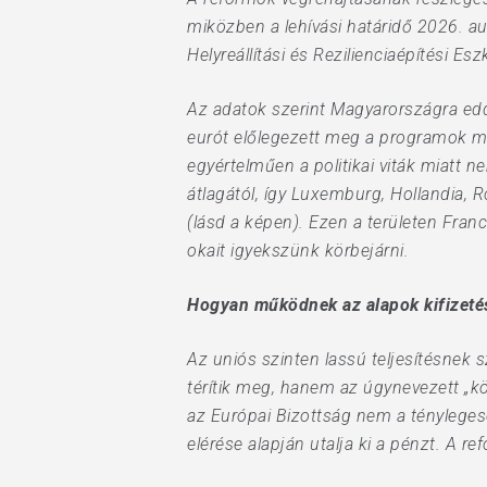
miközben a lehívási határidő 2026. au
Helyreállítási és Rezilienciaépítési E
Az adatok szerint Magyarországra eddi
eurót előlegezett meg a programok me
egyértelműen a politikai viták miatt 
átlagától, így Luxemburg, Hollandia, 
(lásd a képen). Ezen a területen Fran
okait igyekszünk körbejárni.
Hogyan működnek az alapok kifizeté
Az uniós szinten lassú teljesítésnek
térítik meg, hanem az úgynevezett „kö
az Európai Bizottság nem a tényleges
elérése alapján utalja ki a pénzt. A r