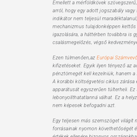
Emellett a mérföldkövek szövegszerű,
arról, hogy egy adott jogszabály vagy 
indikátor nem teljesül maradéktalanul
mechanizmus tulajdonképpen kettős ad
igazolására, a háttérben továbbra is 
csalásmegelőzés, végső kedvezménye
Ezen túlmenően,az
Európai Számvev
kifizetéseket. Egyik ilyen tényező az
pénztömegét kell kezelniük, hanem a 
A korábbi költségvetési ciklus zárása
apparátusát egyszerűen túlterheli. Ez 
lebonyolíthatatlanná válhat. Ez a hely
nem képesek befogadni azt.
Egy teljesen más szemszöget világít
forrásainak nyomon követhetőségét és
értékek ellenére bizonyos országokba