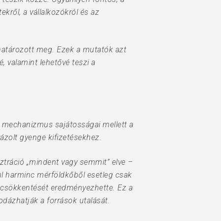
ről, a vállalkozókról és az
atározott meg. Ezek a mutatók azt
, valamint lehetővé teszi a
L mechanizmus sajátosságai mellett a
rázolt gyenge kifizetésekhez.
sztráció „mindent vagy semmit” elve –
ául harminc mérföldkőből esetleg csak
tős csökkentését eredményezhette. Ez a
odázhatják a források utalását.