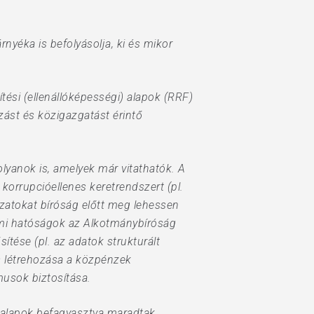
rnyéka is befolyásolja, ki és mikor
tési (ellenállóképességi) alapok (RRF)
st és közigazgatást érintő
lyanok is, amelyek már vitathatók. A
 korrupcióellenes keretrendszert (pl.
ozatokat bíróság előtt meg lehessen
ami hatóságok az Alkotmánybíróság
ítése (pl. az adatok strukturált
s létrehozása a közpénzek
zmusok biztosítása.
 alapok befagyasztva maradtak,