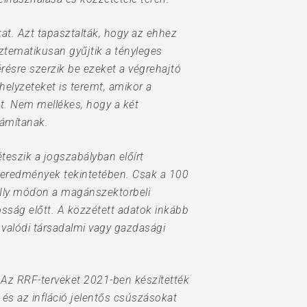
at. Azt tapasztalták, hogy az ehhez
ztematikusan gyűjtik a tényleges
ésre szerzik be ezeket a végrehajtó
elyzeteket is teremt, amikor a
t. Nem mellékes, hogy a két
zámítanak.
teszik a jogszabályban előírt
t eredmények tekintetében. Csak a 100
 Ily módon a magánszektorbeli
osság előtt. A közzétett adatok inkább
valódi társadalmi vagy gazdasági
. Az RRF-terveket 2021-ben készítették
 és az infláció jelentős csúszásokat