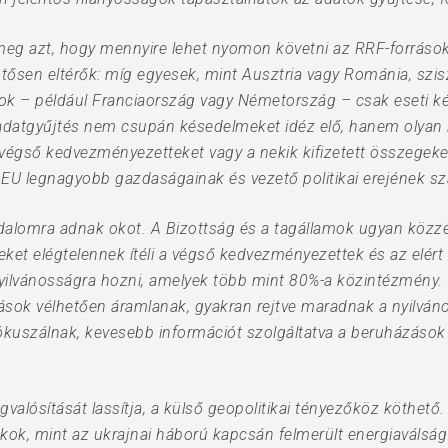
meg azt, hogy mennyire lehet nyomon követni az RRF-források
tősen eltérők: míg egyesek, mint Ausztria vagy Románia, szis
k – például Franciaország vagy Németország – csak eseti kér
adatgyűjtés nem csupán késedelmeket idéz elő, hanem olyan h
végső kedvezményezetteket vagy a nekik kifizetett összegeke
EU legnagyobb gazdaságainak és vezető politikai erejének s
odalomra adnak okot. A Bizottság és a tagállamok ugyan közzé
ket elégtelennek ítéli a végső kedvezményezettek és az elér
yilvánosságra hozni, amelyek több mint 80%-a közintézmény.
rrások vélhetően áramlanak, gyakran rejtve maradnak a nyilván
ókuszálnak, kevesebb információt szolgáltatva a beruházások 
valósítását lassítja, a külső geopolitikai tényezőköz köthető
kkok, mint az ukrajnai háború kapcsán felmerült energiaválság