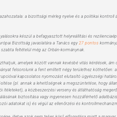
ahozatala: a bizottsági mérleg nyelve és a politikai kontroll á
ásokra készül a befagyasztott helyreállítási és rezilienciaépí
Európai Bizottság javaslatára a Tanács egy
27 pontos
kormányzá
át szabta feltételül még az Orbán-kormánynak.
zthatjuk, amelyek között vannak kevésbé vitás kérdések, ám o
ányat felsorolunk a fent említett négy területhez köthetően: a
orrupcióval kapcsolatos nyomozást elutasító ügyészségi határ
ősítése (pl. annak a lehetőségnek a megszüntetése, hogy áll
 ítéleteket), a közbeszerzési verseny és átláthatóság megerős
lásának biztosítása vagy ingyenesen hozzáférhető adatbázi
lkozói adatokat is) és végül az ellenőrzési és kontrollmechani
sége, illetve azok nem teljes körű elfogadása miatt a magyar