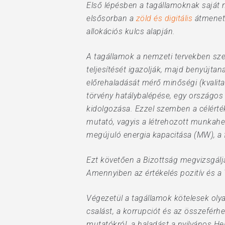
Első lépésben a tagállamoknak saját 
elsősorban a
zöld és digitális
átmenet 
allokációs kulcs alapján.
A tagállamok a nemzeti tervekben szer
teljesítését igazolják, majd benyújta
előrehaladását mérő minőségi (kvalitat
törvény hatálybalépése, egy országos
kidolgozása. Ezzel szemben a célérték
mutató, vagyis a létrehozott munkahe
megújuló energia kapacitása (MW), a 
Ezt követően a Bizottság megvizsgálja 
Amennyiben az értékelés pozitív és a T
Végezetül a tagállamok kötelesek olya
csalást, a korrupciót és az összeférhe
mutatókról. a haladást a nyilvános Hel