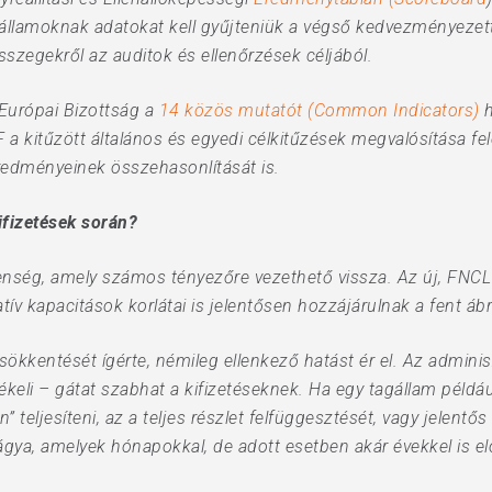
államoknak adatokat kell gyűjteniük a végső kedvezményezettek
 összegekről az auditok és ellenőrzések céljából.
Európai Bizottság a
14 közös mutatót (Common Indicators)
h
a kitűzött általános és egyedi célkitűzések megvalósítása felé
redményeinek összehasonlítását is.
ifizetések során?
lenség, amely számos tényezőre vezethető vissza. Az új, FNC
tív kapacitások korlátai is jelentősen hozzájárulnak a fent áb
sökkentését ígérte, némileg ellenkező hatást ér el. Az admini
ékeli – gátat szabhat a kifizetéseknek. Ha egy tagállam péld
” teljesíteni, az a teljes részlet felfüggesztését, vagy jelen
gágya, amelyek hónapokkal, de adott esetben akár évekkel is el