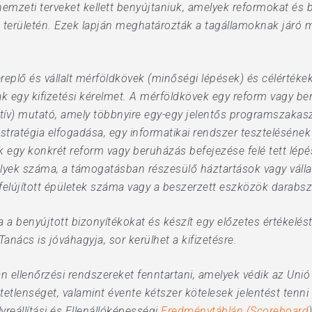
nemzeti terveket kellett benyújtaniuk, amelyek reformokat és
területén. Ezek lapján meghatározták a tagállamoknak járó m
eplő és vállalt mérföldkövek (minőségi lépések) és célértéke
nak egy kifizetési kérelmet. A mérföldkövek egy reform vagy 
ív) mutató, amely többnyire egy-egy jelentős programszakasz l
 stratégia elfogadása, egy informatikai rendszer tesztelésén
 egy konkrét reform vagy beruházás befejezése felé tett lépé
lyek száma, a támogatásban részesülő háztartások vagy vállal
felújított épületek száma vagy a beszerzett eszközök darabs
a benyújtott bizonyítékokat és készít egy előzetes értékelést a
anács is jóváhagyja, sor kerülhet a kifizetésre.
n ellenőrzési rendszereket fenntartani, amelyek védik az Unió
tetlenséget, valamint évente kétszer kötelesek jelentést tenni
yreállítási és Ellenállóképességi
Eredménytáblán (Scoreboard