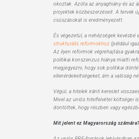
okoztak. Azóta az anyaghiány és az ár
projektek közbeszerzéseit. A tervek 
csúszásokat is eredményezett.
És végezetül, a nehézségek kevésbé e
strukturális reformokhoz
(például iga
Az ilyen reformok végrehajtása gyakra
politikai konszenzus hiánya miatti r
megjegyezni, hogy sok politikai dönté
ellenérdekeltségeket, ám a valóság n
Végül, a hitelek iránti kereslet viss
Mivel az uniós hitelfelvétel költsége
döntöttek, hogy részben vagy egészbe
Mit jelent ez Magyarország számára
Az uniós RRF-források lehívásában az