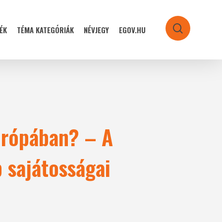
ÉK
TÉMA KATEGÓRIÁK
NÉVJEGY
EGOV.HU
search
urópában? – A
p sajátosságai