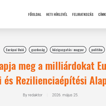
FŐOLDAL
HETI HÍRLEVÉL
FELIRATKOZÁS
CÍMK
Európai Unió
gazdaság
közigazgatás: magyar
politika
kapja meg a milliárdokat E
i és Rezilienciaépítési Ala
By
redaktor
2026. május 25.