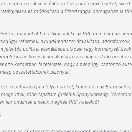
ak megemelkedése is felborították a költségvetéseket, sikerte
újratárgyalása és módosítása a Bizottsággal önmagában is tö
lméleti, mint inkább politikai oldala: az RRF nem csupán b
zságügyi reformok, nyugdíjrendszer átalakítása, adóreformok, 
n jelentős politikai ellenállásba ütközik vagy kormányváltások
eformblokkolás közvetlenül akadályozza a kapcsolódó beruházá
shozó kezdetben feltételezte, hogy a pénzügyi ösztönző automa
émileg összetettebbnek bizonyult.
zaesése is befolyásolja a folyamatokat, különösen az Európai K
i is megnőttek, több tagállam (például Spanyolország, Németo
n lemondanak a nekik megítélt RRF-hitelekről.
?
 adatok és az elemzett Számvevőszék-dokumentumok alapján e