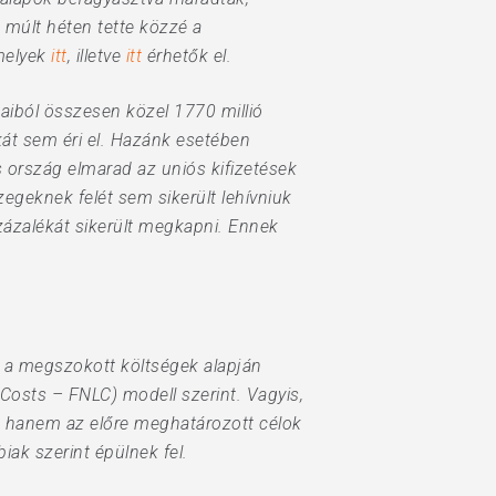
 múlt héten tette közzé a
amelyek
itt
, illetve
itt
érhetők el.
aiból összesen közel 1770 millió
át sem éri el. Hazánk esetében
s ország elmarad az uniós kifizetések
egeknek felét sem sikerült lehívniuk
zázalékát sikerült megkapni. Ennek
m a megszokott költségek alapján
 Costs – FNLC) modell szerint. Vagyis,
t, hanem az előre meghatározott célok
iak szerint épülnek fel.