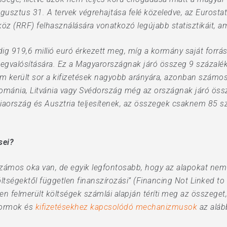
gusztus 31. A tervek végrehajtása felé közeledve, az Eurostat
szköz (RRF) felhasználására vonatkozó legújabb statisztikáit, 
g 919,6 millió euró érkezett meg, míg a kormány saját forrás
gvalósítására. Ez a Magyarországnak járó összeg 9 százalék
nem került sor a kifizetések nagyobb arányára, azonban számo
Románia, Litvánia vagy Svédország még az országnak járó össz
ciaország és Ausztria teljesítenek, az összegek csaknem 85 s
sei?
 számos oka van, de egyik legfontosabb, hogy az alapokat ne
ltségektől független finanszírozási” (Financing Not Linked to
en felmerült költségek számlái alapján téríti meg az összege
eformok és
kifizetésekhez kapcsolódó mechanizmusok
az alább