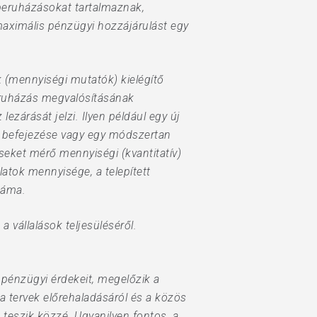
 beruházásokat tartalmaznak,
aximális pénzügyi hozzájárulást egy
k (mennyiségi mutatók) kielégítő
beruházás megvalósításának
ezárását jelzi. Ilyen például egy új
ek befejezése vagy egy módszertan
seket mérő mennyiségi (kvantitatív)
atok mennyisége, a telepített
záma.
 vállalások teljesüléséről.
 pénzügyi érdekeit, megelőzik a
 a tervek előrehaladásáról és a közös
) teszik közzé. Ugyanilyen fontos, a