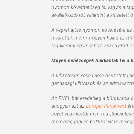
nyomon követhetőség is, vagyis a tag
alvállalkozókról, valamint a kifizetett
A végrehajtás nyomon követésére az 
hivatottak mérni, hogyan halad az RRF 
tagállamok egymáshoz viszonyított e
Milyen nehézségek bukkantak fel a k
A kifizetések késedelme összetett je
gazdasági kihívások és az adminisztra
Az FNCL bár eredetileg a bürokrácia c
ahogyan azt az
Európai Parlament
ért
egyet vagy kettőt nem tud „tökéletesen
merevség jogi és politikai viták mele