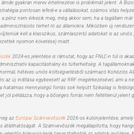
 ámde gyakran merev értelmezése is problémát jelent. A Bizott
stratégia pontosan lefedi-e a vállalásokat, számos vitás hely
, a pénz nem érkezik meg, még akkor sem, ha a tagállam már sa
minisztrációs terhet ró az államokra. Miközben új rendszere
gyűjteniük kell a klasszikus, számlaszintű adatokat is az unió
zettek nyomon követése) miatt.
őszék
2024-es jelentése is rámutat, hogy az FNLC-n túl is aka
 adminisztratív kapacitáshiány és túlterheltség. A tagállamo
normál, hétéves uniós költségvetésből származó Kohéziós Ala
 és az új indítása egybeesett az RRF megérkezésével, ami a n
a hatalmas mennyiségű forrás sok helyütt fizikailag is feldolg
zet jól példázza, hogy a bőséges forrás nem feltétlenül jelent 
 meg az
Európai Számvevőszék
2026-os különjelentése, amely 
 átláthatóságát. A Számvevőszék megállapította, hogy hango
n jelentős hiányosságok tapasztalhatók az adatok gyűjtése, f