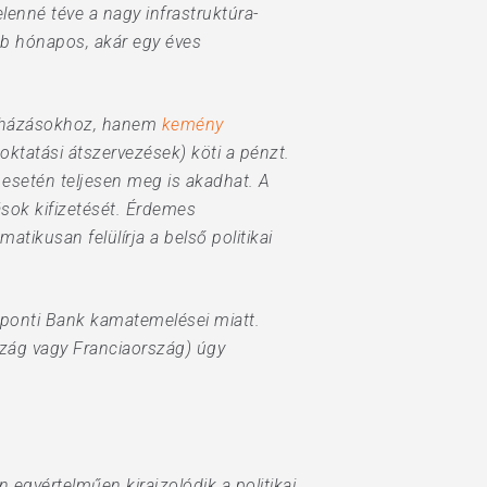
lenné téve a nagy infrastruktúra-
bb hónapos, akár egy éves
eruházásokhoz, hanem
kemény
oktatási átszervezések) köti a pénzt.
 esetén teljesen meg is akadhat. A
sok kifizetését. Érdemes
tikusan felülírja a belső politikai
özponti Bank kamatemelései miatt.
rszág vagy Franciaország) úgy
gyértelműen kirajzolódik a politikai