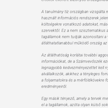
A tanulmány tíz országban vizsgálta 
használt információs rendszerek jelen
költségekre vonatkozó adatokat, máso
szervektől. Ez a nem szisztematikus 
tagállamok nem tudják azonosítani a 
átláthatatlanabbul működő ország az 
Az átláthatóság korlátai további agg
információkat, de a Számvevőszék eze
legnagyobb kedvezményezettet kell n
alvállalkozók, akikhez a tényleges fo
a folyamatokra és a mérföldkövekre f
eredményeiről.
Egy másik tényező, amely a tervek meg
el a tagállamok, azóta olyan külső so