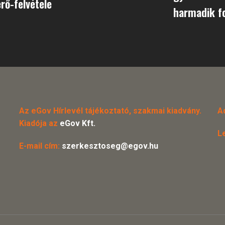
ő-felvétele
harmadik fo
Az eGov Hírlevél tájékoztató, szakmai kiadvány.
A
Kiadója az
eGov Kft.
L
E-mail cím:
szerkesztoseg@egov.hu