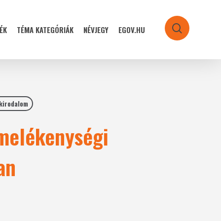
ÉK
TÉMA KATEGÓRIÁK
NÉVJEGY
EGOV.HU
search
kirodalom
rmelékenységi
an