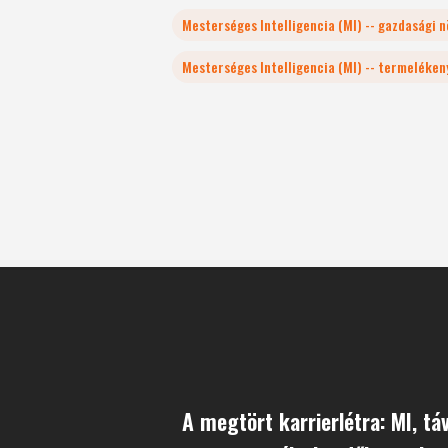
Mesterséges Intelligencia (MI) -- gazdasági 
Mesterséges Intelligencia (MI) -- termeléken
A megtört karrierlétra: MI, t