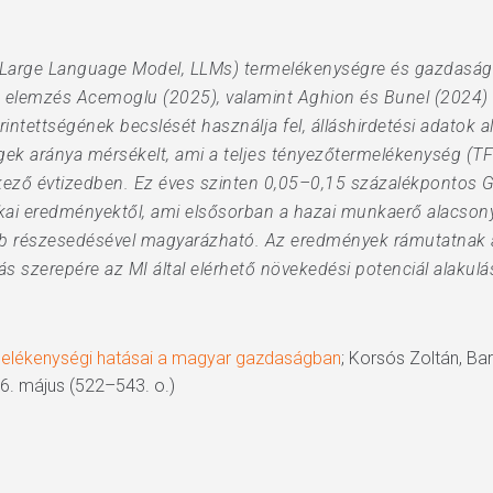
(Large Language Model, LLMs) termelékenységre és gazdasági
 elemzés Acemoglu (2025), valamint Aghion és Bunel (2024) k
tettségének becslését használja fel, álláshirdetési adatok a
ségek aránya mérsékelt, ami a teljes tényezőtermelékenység (
ező évtizedben. Ez éves szinten 0,05–0,15 százalékpontos 
kai eredményektől, ami elsősorban a hazai munkaerő alacsony
b részesedésével magyarázható. Az eredmények rámutatnak a
ás szerepére az MI által elérhető növekedési potenciál alakulá
rmelékenységi hatásai a magyar gazdaságban
; Korsós Zoltán, Ba
6. május (522–543. o.)