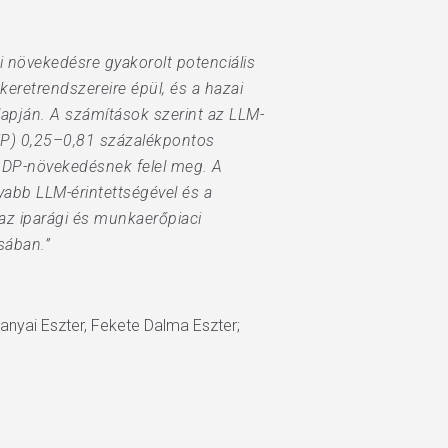
 növekedésre gyakorolt potenciális
eretrendszereire épül, és a hazai
lapján. A számítások szerint az LLM-
TFP) 0,25–0,81 százalékpontos
GDP-növekedésnek felel meg. A
abb LLM-érintettségével és a
z iparági és munkaerőpiaci
sában.”
ranyai Eszter, Fekete Dalma Eszter;