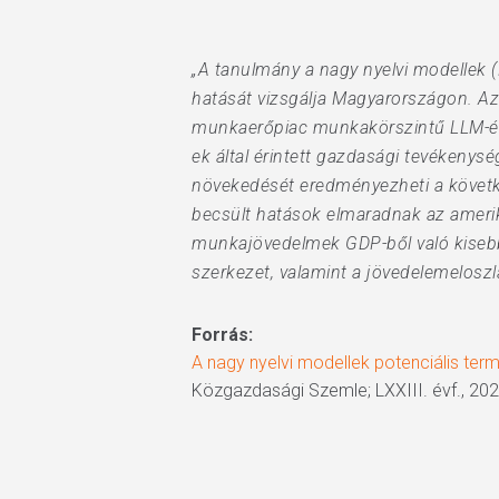
„A tanulmány a nagy nyelvi modellek 
hatását vizsgálja Magyarországon. Az
munkaerőpiac munkakörszintű LLM-érin
ek által érintett gazdasági tevékeny
növekedését eredményezheti a követk
becsült hatások elmaradnak az ameri
munkajövedelmek GDP-ből való kiseb
szerkezet, valamint a jövedelemeloszl
Forrás:
A nagy nyelvi modellek potenciális te
Közgazdasági Szemle; LXXIII. évf., 202