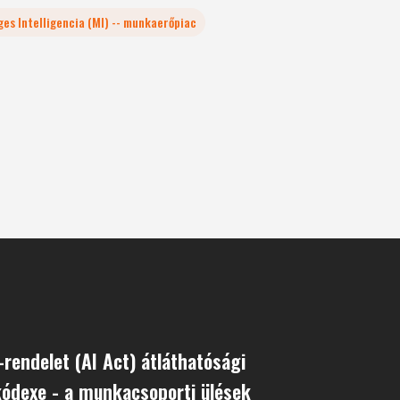
es Intelligencia (MI) -- munkaerőpiac
-rendelet (AI Act) átláthatósági
kódexe - a munkacsoporti ülések