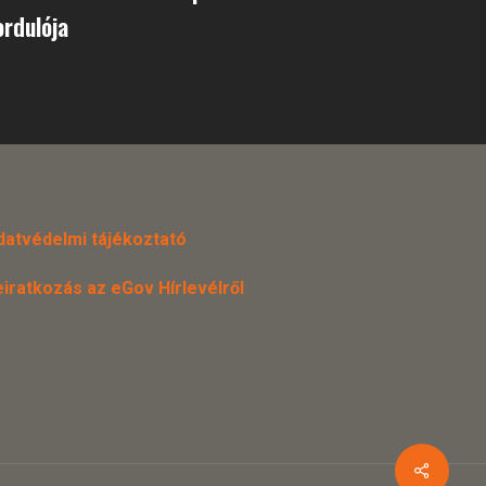
rdulója
datvédelmi tájékoztató
eiratkozás az eGov Hírlevélről