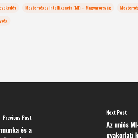
növekedés
Mesterséges Intelligencia (MI) -- Magyarország
Mesterség
ység
Next Post
Previous Post
Az uniós MI
ávmunka és a
gyakorlati 