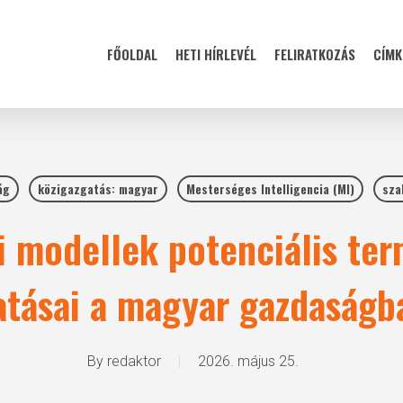
FŐOLDAL
HETI HÍRLEVÉL
FELIRATKOZÁS
CÍMK
ág
közigazgatás: magyar
Mesterséges Intelligencia (MI)
sza
i modellek potenciális te
atásai a magyar gazdaságb
By
redaktor
2026. május 25.