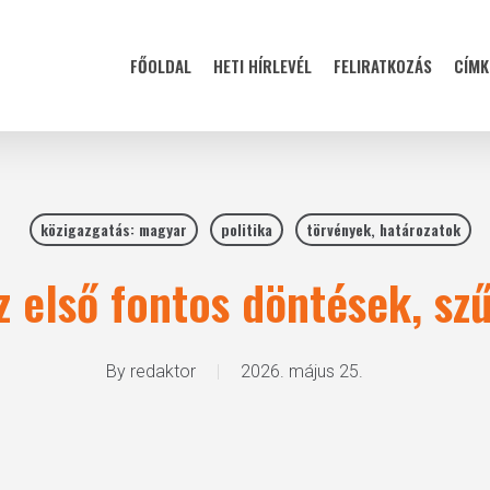
FŐOLDAL
HETI HÍRLEVÉL
FELIRATKOZÁS
CÍMK
közigazgatás: magyar
politika
törvények, határozatok
 első fontos döntések, sz
By
redaktor
2026. május 25.