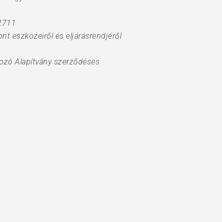
 2711
t eszközeiről és eljárásrendjéről
dozó Alapítvány szerződéses