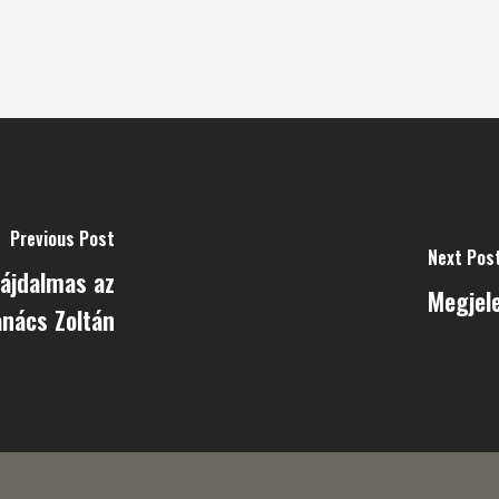
Previous Post
Next Pos
ájdalmas az
Megjele
anács Zoltán