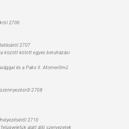
król 2706
tatásáról 2707
ja között kötött egyes beruházási
sággal és a Paks II. Atomerőmű
tszennyezésről 2708
lhelyezéséről 2710
elügyeletük alatt álló szervezetek