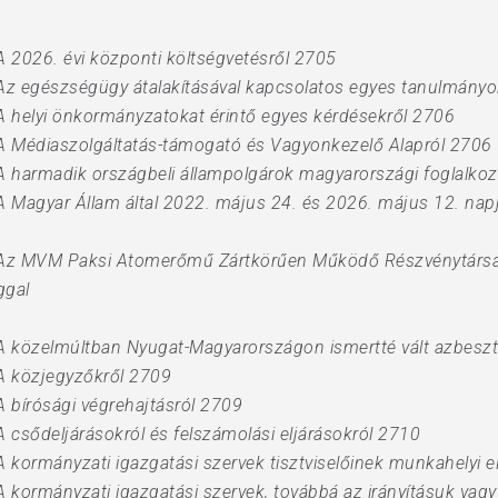
A 2026. évi központi költségvetésről 2705
 Az egészségügy átalakításával kapcsolatos egyes tanulmányo
A helyi önkormányzatokat érintő egyes kérdésekről 2706
 A Médiaszolgáltatás-támogató és Vagyonkezelő Alapról 2706
A harmadik országbeli állampolgárok magyarországi foglalkoz
A Magyar Állam által 2022. május 24. és 2026. május 12. nap
t Az MVM Paksi Atomerőmű Zártkörűen Működő Részvénytársa
ggal
 A közelmúltban Nyugat-Magyarországon ismertté vált azbesz
 A közjegyzőkről 2709
A bírósági végrehajtásról 2709
 csődeljárásokról és felszámolási eljárásokról 2710
 kormányzati igazgatási szervek tisztviselőinek munkahelyi e
 kormányzati igazgatási szervek, továbbá az irányításuk vagy f