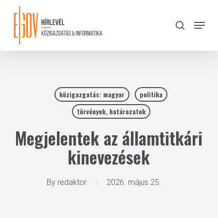
Skip
to
Menu
search
main
Close
content
Menu
közigazgatás: magyar
politika
törvények, határozatok
Megjelentek az államtitkári
kinevezések
By
redaktor
2026. május 25.