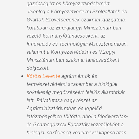
gazdaságért és környezetvédelemért.
Jelenleg a Környezetvédelmi Szolgáltatók és
Gyártók Szövetségének szakmai igazgatója,
korábban az Energiaügyi Minisztériumban
vezető-kormányfőtanácsosként, az
Innovációs és Technológiai Minisztériumban,
valamint a Környezetvédelmi és Vízügyi
Minisztériumban szakmai tanácsadóként
dolgozott.
Kőrösi Levente
agrármérnök és
természetvédelmi szakember a biológiai
sokféleség megőrzéséért felelős államtitkár
lett. Pályafutása nagy részét az
Agrárminisztériumban és jogelőd
intézményeiben töltötte, ahol a Biodiverzitás-
és Génmegőrzési Főosztály vezetőjeként a
biológiai sokféleség védelmével kapcsolatos