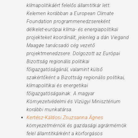
klímapolitikáért felelős államtitkár lett.
Kelemen korábban a European Climate
Foundation programmenedzsereként
délkelet-európai klíma- és energiapolitikai
projekteket koordinált, jelenleg a dán Viegand
Maagøe tanácsadó cég vezető
projektmenedzsere. Dolgozott az Európai
Bizottság regionális politikai
főigazgatóságánál, valamint külső
szakértőként a Bizottság regionális politikai,
klímapolitikai és energetikai
főigazgatóságainak. A magyar
Környezetvédelmi és Vízügyi Minisztérium
korábbi munkatársa.
Kertész-Káldosi Zsuzsanna Ágnes
környezetmérnök és gazdasági agrármérnök
felel államtitkárként a körforgásos