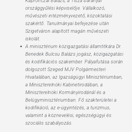
Kapronczai Balázs, a Tisza baranyai
országgyűlési képviselője. Vállalkozó,
művészeti intézményvezető, közoktatási
szakértő. Tanulmányai befejezése után
Szigetváron alapított magán művészeti
iskolát.
A minisztérium közigazgatási államtitkára Dr.
Benedek Bulcsu Balázs jogász, közigazgatási
és kodifikációs szakember. Pályafutása során
dolgozott Szeged MJV Polgármesteri
Hivatalában, az Igazságügyi Minisztériumban,
a Miniszterelnöki Kabinetirodában, a
Miniszterelnöki Kormányirodánál és a
Belügyminisztériumban. Fő szakterületei a
kodifikáció, az e-ügyintézés, a turizmus,
valamint a köznevelési, egészségügyi és
szociális szabályozás.