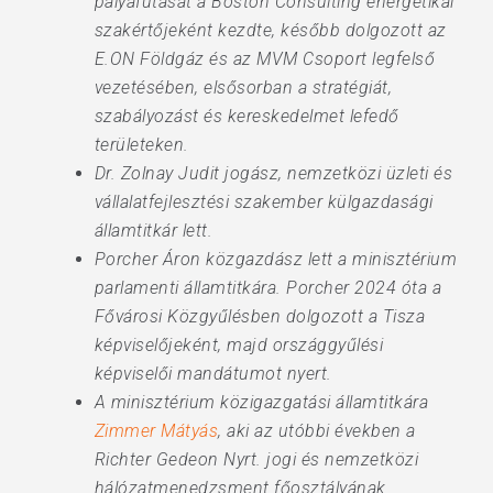
pályafutását a Boston Consulting energetikai
szakértőjeként kezdte, később dolgozott az
E.ON Földgáz és az MVM Csoport legfelső
vezetésében, elsősorban a stratégiát,
szabályozást és kereskedelmet lefedő
területeken.
Dr. Zolnay Judit jogász, nemzetközi üzleti és
vállalatfejlesztési szakember külgazdasági
államtitkár lett.
Porcher Áron közgazdász lett a minisztérium
parlamenti államtitkára. Porcher 2024 óta a
Fővárosi Közgyűlésben dolgozott a Tisza
képviselőjeként, majd országgyűlési
képviselői mandátumot nyert.
A minisztérium közigazgatási államtitkára
Zimmer Mátyás
, aki az utóbbi években a
Richter Gedeon Nyrt. jogi és nemzetközi
hálózatmenedzsment főosztályának