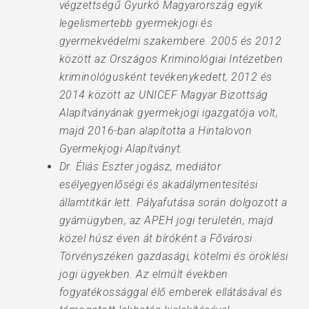
végzettségű Gyurkó Magyarország egyik
legelismertebb gyermekjogi és
gyermekvédelmi szakembere. 2005 és 2012
között az Országos Kriminológiai Intézetben
kriminológusként tevékenykedett, 2012 és
2014 között az UNICEF Magyar Bizottság
Alapítványának gyermekjogi igazgatója volt,
majd 2016-ban alapította a Hintalovon
Gyermekjogi Alapítványt.
Dr. Éliás Eszter jogász, mediátor
esélyegyenlőségi és akadálymentesítési
államtitkár lett. Pályafutása során dolgozott a
gyámügyben, az APEH jogi területén, majd
közel húsz éven át bíróként a Fővárosi
Törvényszéken gazdasági, kötelmi és öröklési
jogi ügyekben. Az elmúlt években
fogyatékossággal élő emberek ellátásával és