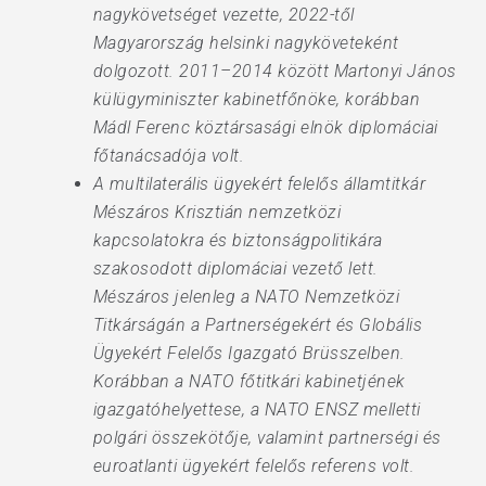
nagykövetséget vezette, 2022-től
Magyarország helsinki nagyköveteként
dolgozott. 2011–2014 között Martonyi János
külügyminiszter kabinetfőnöke, korábban
Mádl Ferenc köztársasági elnök diplomáciai
főtanácsadója volt.
A multilaterális ügyekért felelős államtitkár
Mészáros Krisztián nemzetközi
kapcsolatokra és biztonságpolitikára
szakosodott diplomáciai vezető lett.
Mészáros jelenleg a NATO Nemzetközi
Titkárságán a Partnerségekért és Globális
Ügyekért Felelős Igazgató Brüsszelben.
Korábban a NATO főtitkári kabinetjének
igazgatóhelyettese, a NATO ENSZ melletti
polgári összekötője, valamint partnerségi és
euroatlanti ügyekért felelős referens volt.