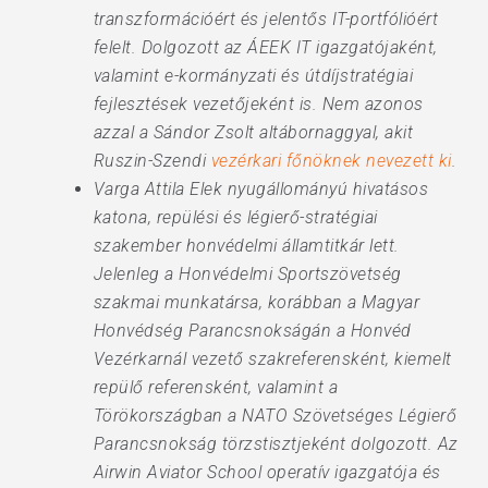
transzformációért és jelentős IT-portfólióért
felelt. Dolgozott az ÁEEK IT igazgatójaként,
valamint e-kormányzati és útdíjstratégiai
fejlesztések vezetőjeként is. Nem azonos
azzal a Sándor Zsolt altábornaggyal, akit
Ruszin-Szendi
vezérkari főnöknek nevezett ki
.
Varga Attila Elek nyugállományú hivatásos
katona, repülési és légierő-stratégiai
szakember honvédelmi államtitkár lett.
Jelenleg a Honvédelmi Sportszövetség
szakmai munkatársa, korábban a Magyar
Honvédség Parancsnokságán a Honvéd
Vezérkarnál vezető szakreferensként, kiemelt
repülő referensként, valamint a
Törökországban a NATO Szövetséges Légierő
Parancsnokság törzstisztjeként dolgozott. Az
Airwin Aviator School operatív igazgatója és