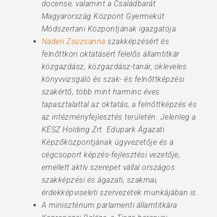
docense, valamint a Családbarát
Magyarország Központ Gyermekút
Módszertani Központjának igazgatója.
Naderi Zsuzsanna
szakképzésért és
felnőttkori oktatásért felelős államtitkár
közgazdász, közgazdász-tanár, okleveles
könyvvizsgáló és szak- és felnőttképzési
szakértő, több mint harminc éves
tapasztalattal az oktatás, a felnőttképzés és
az intézményfejlesztés területén. Jelenleg a
KÉSZ Holding Zrt. Edupark Ágazati
Képzőközpontjának ügyvezetője és a
cégcsoport képzés-fejlesztési vezetője,
emellett aktív szerepet vállal országos
szakképzési és ágazati, szakmai,
érdekképviseleti szervezetek munkájában is.
A minisztérium parlamenti államtitkára