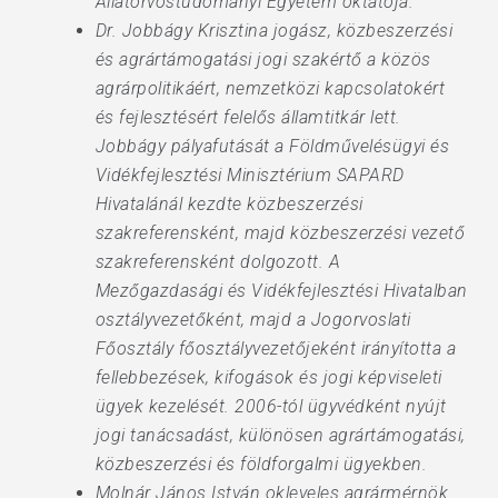
Állatorvostudományi Egyetem oktatója.
Dr. Jobbágy Krisztina jogász, közbeszerzési
és agrártámogatási jogi szakértő a közös
agrárpolitikáért, nemzetközi kapcsolatokért
és fejlesztésért felelős államtitkár lett.
Jobbágy pályafutását a Földművelésügyi és
Vidékfejlesztési Minisztérium SAPARD
Hivatalánál kezdte közbeszerzési
szakreferensként, majd közbeszerzési vezető
szakreferensként dolgozott. A
Mezőgazdasági és Vidékfejlesztési Hivatalban
osztályvezetőként, majd a Jogorvoslati
Főosztály főosztályvezetőjeként irányította a
fellebbezések, kifogások és jogi képviseleti
ügyek kezelését. 2006-tól ügyvédként nyújt
jogi tanácsadást, különösen agrártámogatási,
közbeszerzési és földforgalmi ügyekben.
Molnár János István okleveles agrármérnök