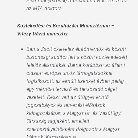
Alkotmánybíróság munkatársa volt. 2025 óta
az MTA doktora.
Közlekedési és Beruházási Minisztérium –
Vitézy Dávid miniszter
Barna Zsolt okleveles építőmérnök és közúti
biztonsági auditor lett a közúti közlekedésért
felelős államtitkár. Barna korábban az állami
oldalon európai uniós támogatásokkal
foglalkozott, az elmúlt tizenkét évben pedig
egy mérnöki tervező és tanácsadó céget
vezetett. Részt vett az útügyet érintő
jogszabályok és tervezési előírások
kidolgozásában a Magyar Út- és Vasútügyi
Társaság tagjaként, emellett
szakosztályelnökként dolgozott a Magyar
Mérnöki Kamarában is.