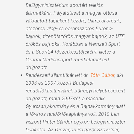
Belügyminisztérium sportért felelős
államtitkára. Pályafutását a magyar öttusa-
válogatott tagjaként kezdte, Olimpiai ötödik,
ötszörös világ- és háromszoros Európa-
bajnok, tizenötszörös magyar bajnok, az UTE
örökös bajnoka. Korábban a Nemzeti Sport
és a Sport24 főszerkesztőjeként, illetve a
Centrál Médiacsoport munkatársaként
dolgozott.
Rendészeti államtitkár lett dr.
Tóth Gábor
, aki
2003 és 2007 között Budapest
rendőrfőkapitányának bűnügyi helyetteseként
dolgozott, majd 2007-től, a második
Gyurcsány-kormány és a Bajnai-kormány alatt
a főváros rendőrfőkapitánya volt, 2010-ben
viszont Pintér Sándor egykori belügyminiszter
leváltotta. Az Országos Polgárőr Szövetség