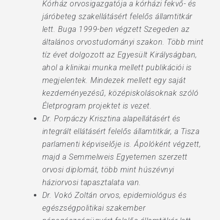
Kórház orvosigazgatója a kórházi fekvő- és
járóbeteg szakellátásért felelős államtitkár
lett. Buga 1999-ben végzett Szegeden az
általános orvostudományi szakon. Több mint
tíz évet dolgozott az Egyesült Királyságban,
ahol a klinikai munka mellett publikációi is
megjelentek. Mindezek mellett egy saját
kezdeményezésű, középiskolásoknak szóló
Életprogram projektet is vezet.
Dr. Porpáczy Krisztina alapellátásért és
integrált ellátásért felelős államtitkár, a Tisza
parlamenti képviselője is. Ápolóként végzett,
majd a Semmelweis Egyetemen szerzett
orvosi diplomát, több mint húszévnyi
háziorvosi tapasztalata van.
Dr. Vokó Zoltán orvos, epidemiológus és
egészségpolitikai szakember