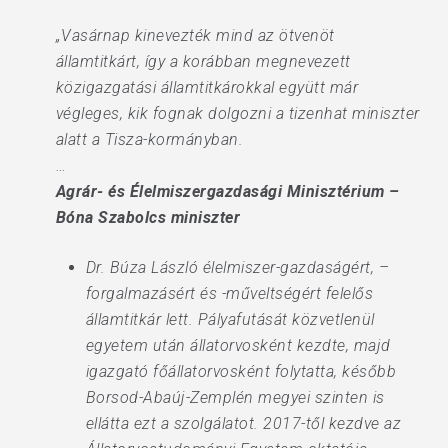
„Vasárnap kinevezték mind az ötvenöt
államtitkárt, így a korábban megnevezett
közigazgatási államtitkárokkal együtt már
végleges, kik fognak dolgozni a tizenhat miniszter
alatt a Tisza-kormányban.
…
Agrár- és Élelmiszergazdasági Minisztérium –
Bóna Szabolcs miniszter
Dr. Búza László élelmiszer-gazdaságért, –
forgalmazásért és -műveltségért felelős
államtitkár lett. Pályafutását közvetlenül
egyetem után állatorvosként kezdte, majd
igazgató főállatorvosként folytatta, később
Borsod-Abaúj-Zemplén megyei szinten is
ellátta ezt a szolgálatot. 2017-től kezdve az