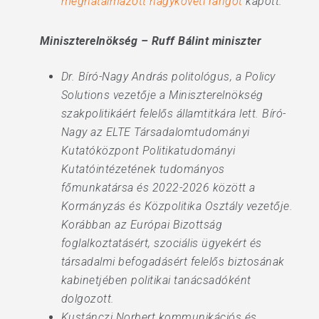
meghatalmazott nagyköveti rangot
kapott.
Miniszterelnökség – Ruff Bálint miniszter
Dr. Bíró-Nagy András politológus, a Policy
Solutions vezetője a Miniszterelnökség
szakpolitikáért felelős államtitkára lett. Bíró-
Nagy az ELTE Társadalomtudományi
Kutatóközpont Politikatudományi
Kutatóintézetének tudományos
főmunkatársa és 2022-2026 között a
Kormányzás és Közpolitika Osztály vezetője.
Korábban az Európai Bizottság
foglalkoztatásért, szociális ügyekért és
társadalmi befogadásért felelős biztosának
kabinetjében politikai tanácsadóként
dolgozott.
Kustánczi Norbert kommunikációs és