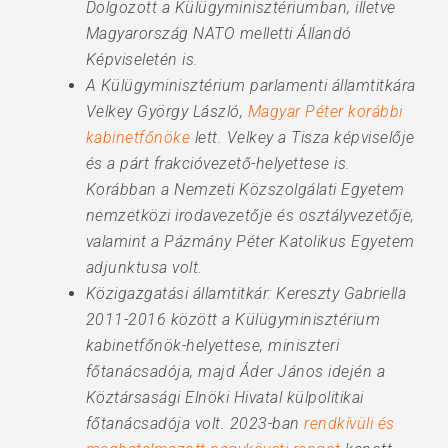
Dolgozott a Külügyminisztériumban, illetve
Magyarország NATO melletti Állandó
Képviseletén is.
A Külügyminisztérium parlamenti államtitkára
Velkey György László,
Magyar Péter korábbi
kabinetfőnöke
lett. Velkey a Tisza képviselője
és a párt frakcióvezető-helyettese is.
Korábban a Nemzeti Közszolgálati Egyetem
nemzetközi irodavezetője és osztályvezetője,
valamint a Pázmány Péter Katolikus Egyetem
adjunktusa volt.
Közigazgatási államtitkár: Kereszty Gabriella
2011-2016 között a Külügyminisztérium
kabinetfőnök-helyettese, miniszteri
főtanácsadója, majd Áder János idején a
Köztársasági Elnöki Hivatal külpolitikai
főtanácsadója volt. 2023-ban
rendkívüli és