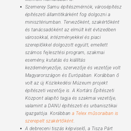
Szemerey Samu építészmérnök, városépítész
építészeti államtitkárként fog dolgozni a
minisztériumban. Tervezőként, szakértőként
és tanácsadóként az elmúlt két évtizedben
városokkal, intézményekkel és piaci
szereplőkkel dolgozott együtt, emellett
számos fejlesztési program, szakmai
esemény, kutatás és kiállítás
kezdeményezője, szervezője és vezetője volt
Magyarországon és Európában. Korábban ő
volt az új Közlekedési Múzeum projekt
építészeti vezetője is. A Kortárs Építészeti
Központ alapító tagja és szakmai vezetője,
valamint a DANU építészeti és urbanisztikai
igazgatója. Korábban
a Telex műsoraiban is
szerepelt szakértőként
.
A debreceni tiszás képviselő, a Tisza Párt