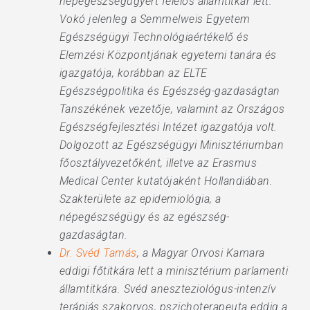
népegészségügyért felelős államtitkár lett.
Vokó jelenleg a Semmelweis Egyetem
Egészségügyi Technológiaértékelő és
Elemzési Központjának egyetemi tanára és
igazgatója, korábban az ELTE
Egészségpolitika és Egészség-gazdaságtan
Tanszékének vezetője, valamint az Országos
Egészségfejlesztési Intézet igazgatója volt.
Dolgozott az Egészségügyi Minisztériumban
főosztályvezetőként, illetve az Erasmus
Medical Center kutatójaként Hollandiában.
Szakterülete az epidemiológia, a
népegészségügy és az egészség-
gazdaságtan.
Dr. Svéd Tamás
, a Magyar Orvosi Kamara
eddigi főtitkára lett a minisztérium parlamenti
államtitkára. Svéd aneszteziológus-intenzív
terápiás szakorvos, pszichoterapeuta eddig a