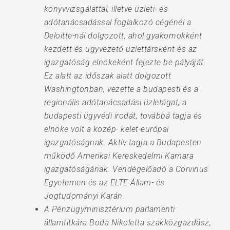
könyvvizsgálattal, illetve üzleti- és
adótanácsadással foglalkozó cégénél a
Deloitte-nál dolgozott, ahol gyakornokként
kezdett és ügyvezető üzlettársként és az
igazgatóság elnökeként fejezte be pályáját.
Ez alatt az időszak alatt dolgozott
Washingtonban, vezette a budapesti és a
regionális adótanácsadási üzletágat, a
budapesti ügyvédi irodát, továbbá tagja és
elnöke volt a közép- kelet-európai
igazgatóságnak. Aktív tagja a Budapesten
működő Amerikai Kereskedelmi Kamara
igazgatóságának. Vendégelőadó a Corvinus
Egyetemen és az ELTE Állam- és
Jogtudományi Karán.
A Pénzügyminisztérium parlamenti
államtitkára Boda Nikoletta szakközgazdász,