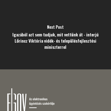
Next Post
Igazából azt sem tudjuk, mit vettünk át - interjú
Lőrincz Viktória vidék- és településfejlesztési
miniszterrel