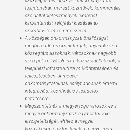
szükségesnek látják az önkormányzatok
tulajdonában maradt közművek, kommunális
szolgáltatólétesítmények elmaradt
karbantartási, felújítási kiadásainak
számbavételét és rendezését.
A községek önkormányzati önállóságát
megőrzendő értéknek tartják, ugyanakkor a
községtársulásoknak, városoknak nagyobb
szerepet kell vállalniuk a közszolgáltatások, a
települési infrastruktúra működtetésében és
fejlesztésében. A megyei
önkormányzatoknak esélyt adnának érdemi
integrációs, koordinációs feladatok
betöltésére.
Megszüntetnék a megyei jogú városok és a
megyei önkormányzatok egymástól való
elszigeteltségét, ehhez a megyei
közgyűlésben biztosítanák a megyei jogú