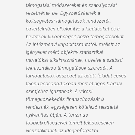
támogatási módszereket és szabályozást
vezetnének be. Egyszerűsítenék a
költségvetési támogatások rendszerét,
egyértelműen elkülönítve a kiadásokat és a
bevételek különbségeit célzó támogatásokat.
Az intézményi kapacitásmutatók mellett az
igényeket mérő objektív statisztikai
mutatókat alkalmaznának, növelve a szabad
felhasználású támogatások szerepét. A
támogatások összegét az adott feladat egyes
településcsoportokban mért átlagos kiadási
szintjéhez igazítanák. A városi
tömegközlekedés finanszírozását is
rendeznék, egységesen kötelező feladattá
nyilvánítás útján. A turizmus
többletköltségeivel terhelt településeken
visszaállítanák az idegenforgalmi