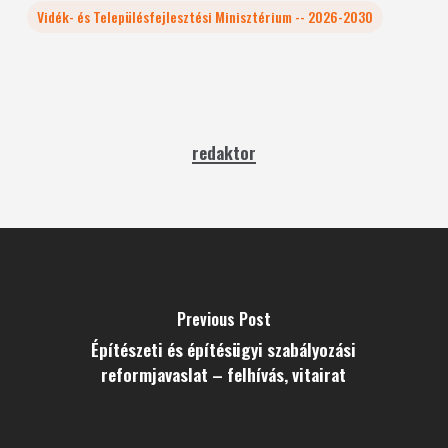
Vidék- és Településfejlesztési Minisztérium -- 2026-2030
redaktor
Previous Post
Építészeti és építésügyi szabályozási
reformjavaslat – felhívás, vitairat