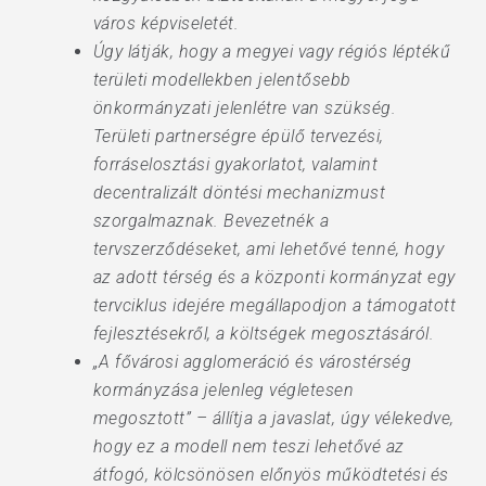
város képviseletét.
Úgy látják, hogy a megyei vagy régiós léptékű
területi modellekben jelentősebb
önkormányzati jelenlétre van szükség.
Területi partnerségre épülő tervezési,
forráselosztási gyakorlatot, valamint
decentralizált döntési mechanizmust
szorgalmaznak. Bevezetnék a
tervszerződéseket, ami lehetővé tenné, hogy
az adott térség és a központi kormányzat egy
tervciklus idejére megállapodjon a támogatott
fejlesztésekről, a költségek megosztásáról.
„A fővárosi agglomeráció és várostérség
kormányzása jelenleg végletesen
megosztott” – állítja a javaslat, úgy vélekedve,
hogy ez a modell nem teszi lehetővé az
átfogó, kölcsönösen előnyös működtetési és