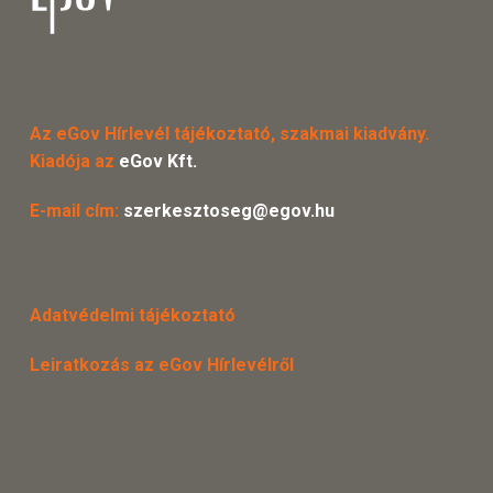
Az eGov Hírlevél tájékoztató, szakmai kiadvány.
Kiadója az
eGov Kft.
E-mail cím:
szerkesztoseg@egov.hu
Adatvédelmi tájékoztató
Leiratkozás az eGov Hírlevélről