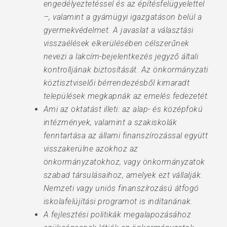
engedélyeztetéssel és az építésfelügyelettel
–, valamint a gyámügyi igazgatáson belül a
gyermekvédelmet. A javaslat a választási
visszaélések elkerülésében célszerűnek
nevezi a lakcím-bejelentkezés jegyző általi
kontrolljának biztosítását. Az önkormányzati
köztisztviselői bérrendezésből kimaradt
települések megkapnák az emelés fedezetét.
Ami az oktatást illeti: az alap- és középfokú
intézmények, valamint a szakiskolák
fenntartása az állami finanszírozással együtt
visszakerülne azokhoz az
önkormányzatokhoz, vagy önkormányzatok
szabad társulásaihoz, amelyek ezt vállalják.
Nemzeti vagy uniós finanszírozású átfogó
iskolafelújítási programot is indítanának.
A fejlesztési politikák megalapozásához