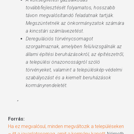
továbbfejlesztését folyamatos, hosszabb
távon megvalósítandó feladatnak tartják.
Megszüntetnék az önkormányzatok számára
a kincstári számlavezetést.
Deregulációs törvénycsomagot
szorgalmaznak, amelyben felülvizsgálnák az
állami építési beruházásokról, az építészetről,
a települési önazonosságról szóló
törvényeket, valamint a településkép-védelmi
szabályozást és a kiemelt beruházások
kormányrendeletét.
”
Forrás:
Ha ez megvalósul, minden megváltozik a településeken
– itt a javaslatcsomag, amit a kormány kapott
; Németh