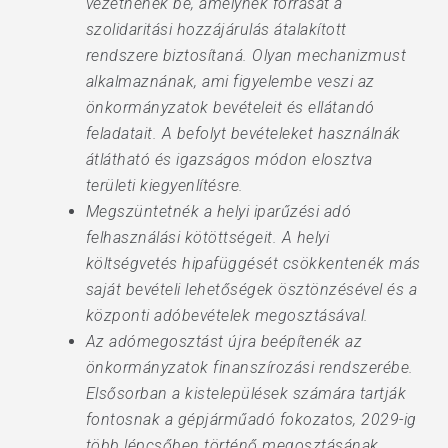
vezetnének be, amelynek forrását a
szolidaritási hozzájárulás átalakított
rendszere biztosítaná. Olyan mechanizmust
alkalmaznának, ami figyelembe veszi az
önkormányzatok bevételeit és ellátandó
feladatait. A befolyt bevételeket használnák
átlátható és igazságos módon elosztva
területi kiegyenlítésre.
Megszüntetnék a helyi iparűzési adó
felhasználási kötöttségeit. A helyi
költségvetés hipafüggését csökkentenék más
saját bevételi lehetőségek ösztönzésével és a
központi adóbevételek megosztásával.
Az adómegosztást újra beépítenék az
önkormányzatok finanszírozási rendszerébe.
Elsősorban a kistelepülések számára tartják
fontosnak a gépjárműadó fokozatos, 2029-ig
több lépcsőben történő megosztásának