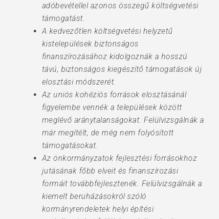
adóbevétellel azonos összegű költségvetési
támogatást.
A kedvezőtlen költségvetési helyzetű
kistelepülések biztonságos
finanszírozásához kidolgoznák a hosszú
távú, biztonságos kiegészítő támogatások új
elosztási módszerét.
Az uniós kohéziós források elosztásánál
figyelembe vennék a települések között
meglévő aránytalanságokat. Felülvizsgálnák a
már megítélt, de még nem folyósított
támogatásokat.
Az önkormányzatok fejlesztési forrásokhoz
jutásának főbb elveit és finanszírozási
formáit továbbfejlesztenék. Felülvizsgálnák a
kiemelt beruházásokról szóló
kormányrendeletek helyi építési