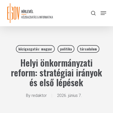
Skip
to
Menu
search
main
Close
content
Menu
közigazgatás: magyar
politika
társadalom
Helyi önkormányzati
reform: stratégiai irányok
és első lépések
By
redaktor
2026. június 7.