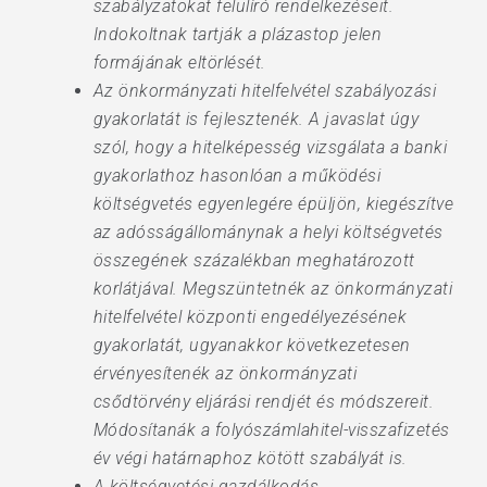
szabályzatokat felülíró rendelkezéseit.
Indokoltnak tartják a plázastop jelen
formájának eltörlését.
Az önkormányzati hitelfelvétel szabályozási
gyakorlatát is fejlesztenék. A javaslat úgy
szól, hogy a hitelképesség vizsgálata a banki
gyakorlathoz hasonlóan a működési
költségvetés egyenlegére épüljön, kiegészítve
az adósságállománynak a helyi költségvetés
összegének százalékban meghatározott
korlátjával. Megszüntetnék az önkormányzati
hitelfelvétel központi engedélyezésének
gyakorlatát, ugyanakkor következetesen
érvényesítenék az önkormányzati
csődtörvény eljárási rendjét és módszereit.
Módosítanák a folyószámlahitel-visszafizetés
év végi határnaphoz kötött szabályát is.
A költségvetési gazdálkodás