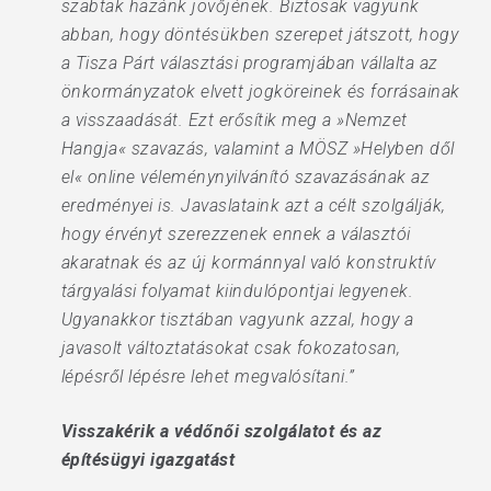
szabtak hazánk jövőjének. Biztosak vagyunk
abban, hogy döntésükben szerepet játszott, hogy
a Tisza Párt választási programjában vállalta az
önkormányzatok elvett jogköreinek és forrásainak
a visszaadását. Ezt erősítik meg a »Nemzet
Hangja« szavazás, valamint a MÖSZ »Helyben dől
el« online véleménynyilvánító szavazásának az
eredményei is. Javaslataink azt a célt szolgálják,
hogy érvényt szerezzenek ennek a választói
akaratnak és az új kormánnyal való konstruktív
tárgyalási folyamat kiindulópontjai legyenek.
Ugyanakkor tisztában vagyunk azzal, hogy a
javasolt változtatásokat csak fokozatosan,
lépésről lépésre lehet megvalósítani.”
Visszakérik a védőnői szolgálatot és az
építésügyi igazgatást