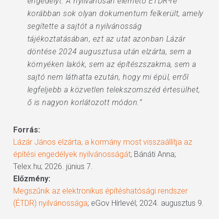
engedélyt. A nyilvánosan elérhető ÉTDR-re
korábban sok olyan dokumentum felkerült, amely
segítette a sajtót a nyilvánosság
tájékoztatásában, ezt az utat azonban Lázár
döntése 2024 augusztusa után elzárta, sem a
környéken lakók, sem az építészszakma, sem a
sajtó nem láthatta ezután, hogy mi épül, erről
legfeljebb a közvetlen telekszomszéd értesülhet,
ő is nagyon korlátozott módon.”
Forrás:
Lázár János elzárta, a kormány most visszaállítja az
építési engedélyek nyilvánosságát
; Bánáti Anna;
Telex.hu; 2026. június 7.
Előzmény:
Megszűnik az elektronikus építéshatósági rendszer
(ÉTDR) nyilvánossága
; eGov Hírlevél; 2024. augusztus 9.