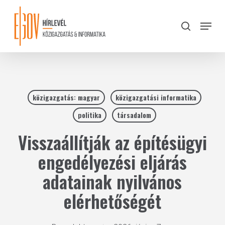
Skip
to
Menu
search
main
Close
content
Menu
közigazgatás: magyar
közigazgatási informatika
politika
társadalom
Visszaállítják az építésügyi
engedélyezési eljárás
adatainak nyilvános
elérhetőségét