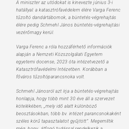
A miniszter az utódokat is kinevezte június 3-i
hatállyal: a katasztrófavédelem élére Varga Ferenc
tűzoltó dandártábornok, a büntetés-végrehajtás
élére pedig Schmehl János büntetés-végrehajtási
vezérőrnagy kerül.
Varga Ferenc a róla hozzáférhető információk
alapján a Nemzeti Közszolgálati Egyetem
egyetemi docense, 2023 óta intézetvezető a
Katasztrófavédelmi Intézetben. Korábban a
főváros tűzoltóparancsnoka volt.
Schmehl Jánosról azt írja a büntetés-végrehajtás
honlapja, hogy több mint 30 éve áll a szervezet
kötelékében, „mely idő alatt különböző
beosztásokban, több bv. intézet parancsnokaként
széles körű tapasztalatot gyűjtött”. Megemlítik
még, hogy „átfogó tudással rendelkezik a