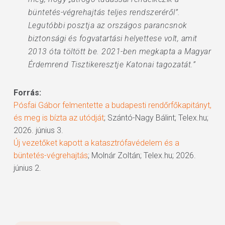
büntetés-végrehajtás teljes rendszeréről”.
Legutóbbi posztja az országos parancsnok
biztonsági és fogvatartási helyettese volt, amit
2013 óta töltött be. 2021-ben megkapta a Magyar
Érdemrend Tisztikeresztje Katonai tagozatát.”
Forrás:
Pósfai Gábor felmentette a budapesti rendőrfőkapitányt,
és meg is bízta az utódját
; Szántó-Nagy Bálint; Telex.hu;
2026. június 3.
Új vezetőket kapott a katasztrófavédelem és a
büntetés-végrehajtás
; Molnár Zoltán; Telex.hu; 2026.
június 2.