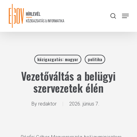
Skip
to
Menu
search
main
Close
content
Menu
közigazgatás: magyar
politika
Vezetőváltás a belügyi
szervezetek élén
By
redaktor
2026. június 7.