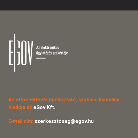
Az eGov Hírlevél tájékoztató, szakmai kiadvány.
Kiadója az
eGov Kft.
E-mail cím:
szerkesztoseg@egov.hu