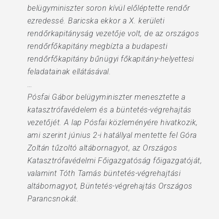
belügyminiszter soron kívül előléptette rendőr
ezredessé. Baricska ekkor a X. kerületi
rendőrkapitányság vezetője volt, de az országos
rendőrfőkapitány megbízta a budapesti
rendőrfőkapitány bűnügyi főkapitány-helyettesi
feladatainak ellátásával.
…
Pósfai Gábor belügyminiszter menesztette a
katasztrófavédelem és a büntetés-végrehajtás
vezetőjét. A lap Pósfai közleményére hivatkozik,
ami szerint június 2-i hatállyal mentette fel Góra
Zoltán tűzoltó altábornagyot, az Országos
Katasztrófavédelmi Főigazgatóság főigazgatóját,
valamint Tóth Tamás büntetés-végrehajtási
altábornagyot, Büntetés-végrehajtás Országos
Parancsnokát.