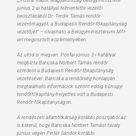
„„Pósfai Gábor Magyarország belügyminisztere
június 2-ai hatállyal felmentette vezetői
beosztásából Dr. Terdik Tamás rendőr
vezérőrnagyot, a Budapesti Rendőr-főkapitányság
vezetőjét” – olvasható a Belügyminisztérium MTI-
vel megosztott közleményében.
Az utód is megvan: Pósfai június 3-i hatállyal
megbízta Baricska Norbert Tamás rendőr
ezredest a Budapesti Rendőr-főkapitányság
vezetésével. Baricska a rendőrség honlapján
megtalálható információk szerint eddig bűnügyi
rendőrfőkapitány-helyettes volt a Budapesti
Rendőr-főkapitányságon.
A rendészeti államtitkárság korábbi posztjából az
is kiderül, hogy Baricska Norbert Tamást tavaly
június végén Pintér Sándor korábbi