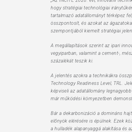
„Az INCITE 2026. évi, innovatív techn
Hit enter to search or ESC to close
hogy stratégiai technológiai iránytűk
tartalmazó adatállományt térképez fe
összpontosít, és azokat az ágazatokat
szempontjából kiemelt stratégiai jele
A megállapítások szerint az ipari inn
vegyiparban, valamint a cement-, mé
százalékát teszik ki.
A jelentés azokra a technikákra összp
Technology Readiness Level, TRL. Jel
képviseli az adatállomány legnagyobb r
már működési környezetben demonstrál
Bár a dekarbonizáció a domináns hajtó
előnyök elérésére is épülnek. Ezek k
a hulladék alapanyaggá alakítása és a