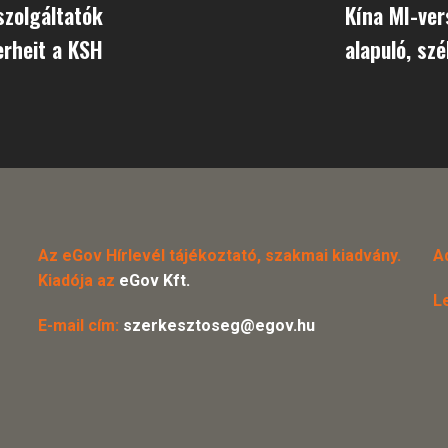
szolgáltatók
Kína MI-ver
erheit a KSH
alapuló, sz
Az eGov Hírlevél tájékoztató, szakmai kiadvány.
A
Kiadója az
eGov Kft.
L
E-mail cím:
szerkesztoseg@egov.hu