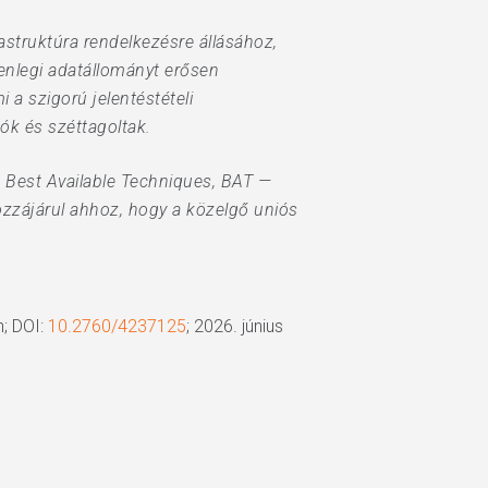
rastruktúra rendelkezésre állásához,
enlegi adatállományt erősen
a szigorú jelentéstételi
ók és széttagoltak.
— Best Available Techniques, BAT —
ozzájárul ahhoz, hogy a közelgő uniós
; DOI:
10.2760/4237125
; 2026. június