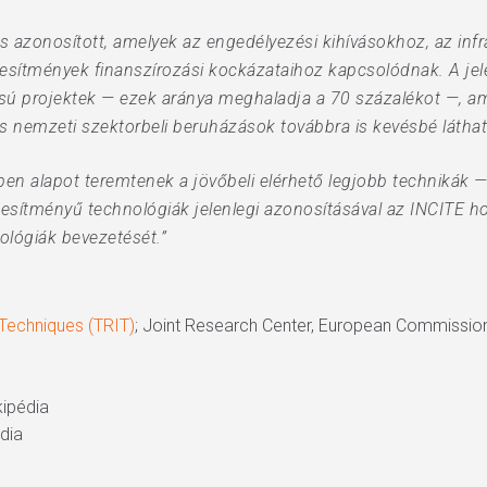
is azonosított, amelyek az engedélyezési kihívásokhoz, az inf
étesítmények finanszírozási kockázataihoz kapcsolódnak. A jel
ú projektek — ezek aránya meghaladja a 70 százalékot —, ami 
s nemzeti szektorbeli beruházások továbbra is kevésbé láthat
ben alapot teremtenek a jövőbeli elérhető legjobb technikák 
jesítményű technológiák jelenlegi azonosításával az INCITE h
ológiák bevezetését.”
 Techniques (TRIT)
; Joint Research Center, European Commission
kipédia
édia