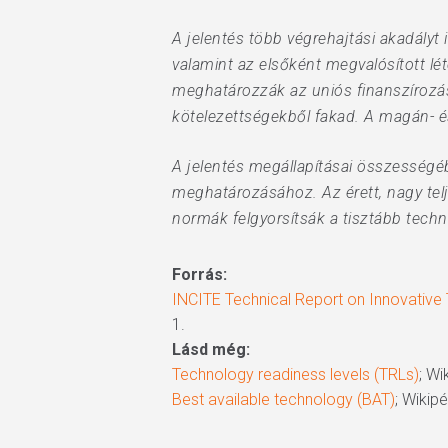
A jelentés több végrehajtási akadályt 
valamint az elsőként megvalósított l
meghatározzák az uniós finanszírozás
kötelezettségekből fakad. A magán- é
A jelentés megállapításai összességé
meghatározásához. Az érett, nagy tel
normák felgyorsítsák a tisztább techn
Forrás:
INCITE Technical Report on Innovative
1.
Lásd még:
Technology readiness levels (TRLs)
; Wi
Best available technology (BAT)
; Wikip