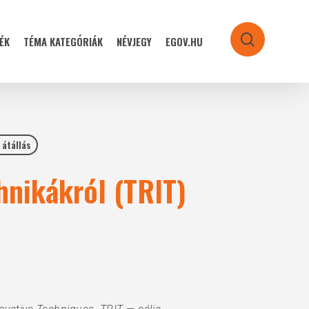
ÉK
TÉMA KATEGÓRIÁK
NÉVJEGY
EGOV.HU
search
 átállás
hnikákról (TRIT)