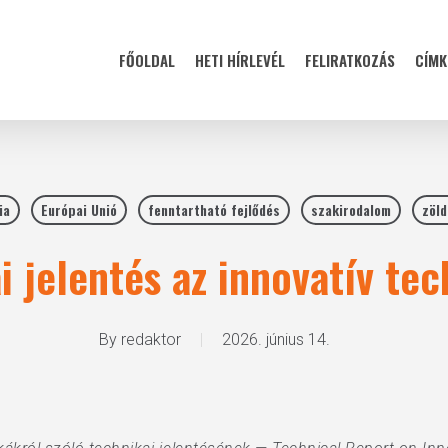
FŐOLDAL
HETI HÍRLEVÉL
FELIRATKOZÁS
CÍMK
ia
Európai Unió
fenntartható fejlődés
szakirodalom
zöld
i jelentés az innovatív tec
By
redaktor
2026. június 14.