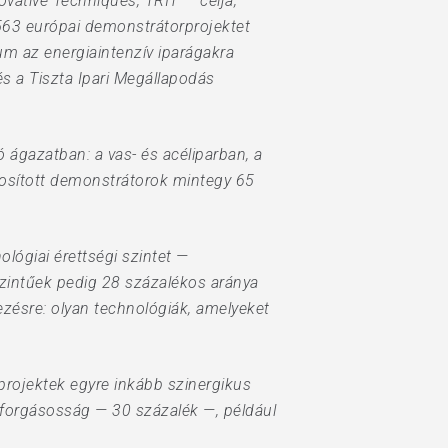
ovative Techniques, TRIT — célja,
, 563 európai demonstrátorprojektet
m az energiaintenzív iparágakra
és a Tiszta Ipari Megállapodás
 ágazatban: a vas- és acéliparban, a
nosított demonstrátorok mintegy 65
lógiai érettségi szintet —
szintűek pedig 28 százalékos aránya
kezésre: olyan technológiák, amelyeket
projektek egyre inkább szinergikus
rforgásosság — 30 százalék —, például