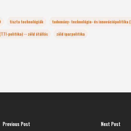
9
tiszta technológiák
tudomány- technológia- és innovációpolitika (T
TTI-politika) -- zöld átállás
zöld iparpolitika
Previous Post
Next Post