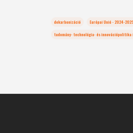
dekarbonizáció
Európai Unió - 2024-202
tudomány- technológia- és innovációpolitika (