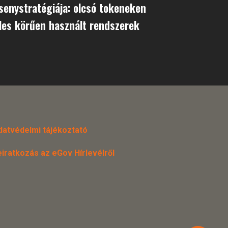
senystratégiája: olcsó tokeneken
éles körűen használt rendszerek
datvédelmi tájékoztató
eiratkozás az eGov Hírlevélről