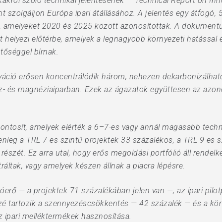
ikákról szóló technikai jelentésének — Technical Report on Inn
ént szolgáljon Európa ipari átállásához. A jelentés egy átfogó
l, amelyeket 2020 és 2025 között azonosítottak. A dokumentu
 helyezi előtérbe, amelyek a legnagyobb környezeti hatással 
ntőséggel bírnak.
ováció erősen koncentrálódik három, nehezen dekarbonizálható
sz- és magnéziaiparban. Ezek az ágazatok együttesen az azo
ontosít, amelyek elérték a 6–7-es vagy annál magasabb techno
enleg a TRL 7-es szintű projektek 33 százalékos, a TRL 9-es 
észét. Ez arra utal, hogy erős megoldási portfólió áll rendel
tak, vagy amelyek készen állnak a piacra lépésre.
erő — a projektek 71 százalékában jelen van —, az ipari pilot
özé tartozik a szennyezéscsökkentés — 42 százalék — és a kö
z ipari melléktermékek hasznosítása.