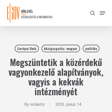
Skip
to
Menu
search
main
Close
content
Menu
Európai Unió
közigazgatás: magyar
politika
Megszüntetik a közérdekű
vagyonkezelő alapítványok,
vagyis a kekvák
intézményét
By
redaktor
2026. június 14.