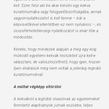
kell. Ezen felül aki be akar kerülni egy kekva
kuratóriumába vagy felügyelőbizottságába, annak
vagyonnyilatkozatot is kell tennie – bár a
képviselőkével ellentétben ez nem nyilvános –, és
összeférhetetlenségi nyilatkozatot is elvár tőle a
módosítás.
Kérdés, hogy mindezek alapján a még egy évig
működő egyetemi kekvák testületeit újra kell-e
választani, de valószínűsíthető, hogy igen, hiszen
ilyen elvárások még nem voltak a jelenleg regnáló
kuratóriumoknál.
A múltat végképp eltörölni
A kekvákról a legtöbb olvasónak az egyetemeket
fenntartó alapítványok jutnak eszükbe, teljes