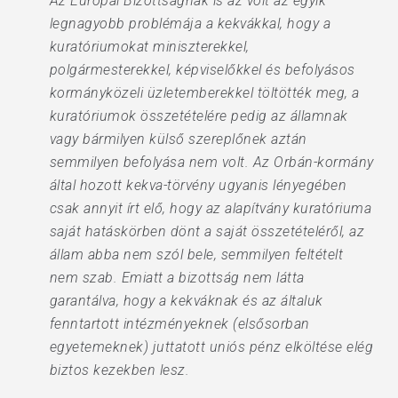
Az Európai Bizottságnak is az volt az egyik
legnagyobb problémája a kekvákkal, hogy a
kuratóriumokat miniszterekkel,
polgármesterekkel, képviselőkkel és befolyásos
kormányközeli üzletemberekkel töltötték meg, a
kuratóriumok összetételére pedig az államnak
vagy bármilyen külső szereplőnek aztán
semmilyen befolyása nem volt. Az Orbán-kormány
által hozott kekva-törvény ugyanis lényegében
csak annyit írt elő, hogy az alapítvány kuratóriuma
saját hatáskörben dönt a saját összetételéről, az
állam abba nem szól bele, semmilyen feltételt
nem szab. Emiatt a bizottság nem látta
garantálva, hogy a kekváknak és az általuk
fenntartott intézményeknek (elsősorban
egyetemeknek) juttatott uniós pénz elköltése elég
biztos kezekben lesz.