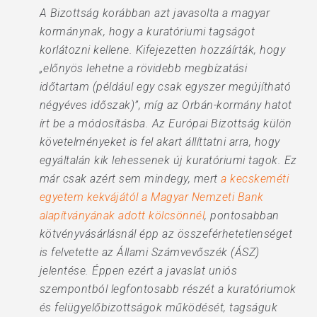
A Bizottság korábban azt javasolta a magyar
kormánynak, hogy a kuratóriumi tagságot
korlátozni kellene. Kifejezetten hozzáírták, hogy
„előnyös lehetne a rövidebb megbízatási
időtartam (például egy csak egyszer megújítható
négyéves időszak)”, míg az Orbán-kormány hatot
írt be a módosításba. Az Európai Bizottság külön
követelményeket is fel akart állíttatni arra, hogy
egyáltalán kik lehessenek új kuratóriumi tagok. Ez
már csak azért sem mindegy, mert
a kecskeméti
egyetem kekvájától a Magyar Nemzeti Bank
alapítványának adott kölcsönnél
, pontosabban
kötvényvásárlásnál épp az összeférhetetlenséget
is felvetette az Állami Számvevőszék (ÁSZ)
jelentése. Éppen ezért a javaslat uniós
szempontból legfontosabb részét a kuratóriumok
és felügyelőbizottságok működését, tagságuk