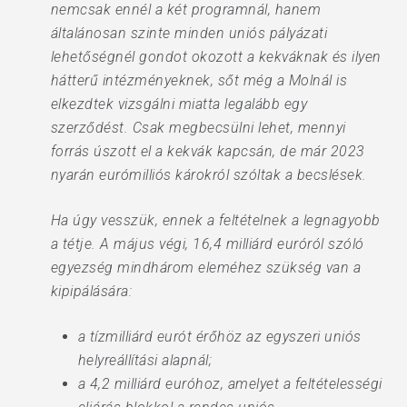
nemcsak ennél a két programnál, hanem
általánosan szinte minden uniós pályázati
lehetőségnél gondot okozott a kekváknak és ilyen
hátterű intézményeknek, sőt még a Molnál is
elkezdtek vizsgálni miatta legalább egy
szerződést. Csak megbecsülni lehet, mennyi
forrás úszott el a kekvák kapcsán, de már 2023
nyarán eurómilliós károkról szóltak a becslések.
Ha úgy vesszük, ennek a feltételnek a legnagyobb
a tétje. A május végi, 16,4 milliárd euróról szóló
egyezség mindhárom eleméhez szükség van a
kipipálására:
a tízmilliárd eurót érőhöz az egyszeri uniós
helyreállítási alapnál;
a 4,2 milliárd euróhoz, amelyet a feltételességi