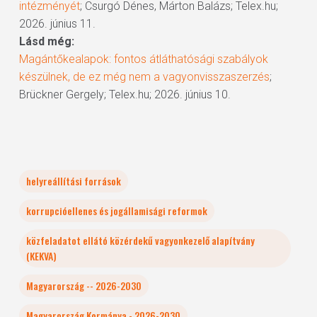
intézményét
; Csurgó Dénes, Márton Balázs; Telex.hu;
2026. június 11.
Lásd még:
Magántőkealapok: fontos átláthatósági szabályok
készülnek, de ez még nem a vagyonvisszaszerzés
;
Brückner Gergely; Telex.hu; 2026. június 10.
helyreállítási források
korrupcióellenes és jogállamisági reformok
közfeladatot ellátó közérdekű vagyonkezelő alapítvány
(KEKVA)
Magyarország -- 2026-2030
Magyarország Kormánya - 2026-2030