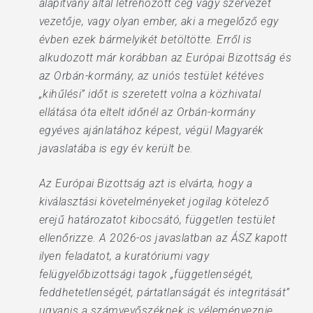
alapítvány által létrehozott cég vagy szervezet
vezetője, vagy olyan ember, aki a megelőző egy
évben ezek bármelyikét betöltötte. Erről is
alkudozott már korábban az Európai Bizottság és
az Orbán-kormány, az uniós testület kétéves
„kihűlési” időt is szeretett volna a közhivatal
ellátása óta eltelt időnél az Orbán-kormány
egyéves ajánlatához képest, végül Magyarék
javaslatába is egy év került be.
Az Európai Bizottság azt is elvárta, hogy a
kiválasztási követelményeket jogilag kötelező
erejű határozatot kibocsátó, független testület
ellenőrizze. A 2026-os javaslatban az ÁSZ kapott
ilyen feladatot, a kuratóriumi vagy
felügyelőbizottsági tagok „függetlenségét,
feddhetetlenségét, pártatlanságát és integritását”
ugyanis a számvevőszéknek is véleményeznie