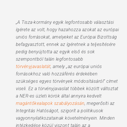
„A Tisza-kormány egyik legfontosabb választási
ígérete az volt, hogy hazahozza azokat az európai
uniós forrásokat, amelyeket az Európai Bizottság
befagyasztott, ennek az ígéretnek a teljesítésére
pedig benyújtotta az egyik első és sok
szempontból talán legfontosabb
törvényjavaslatát
, amely „az európai uniós
forrásokhoz való hozzáférés érdekében
szükséges egyes törvények módosításáról” címet
viseli. Ez a törvényjavaslat többek között változtat
a NER-es üzleti körök által annyira kedvelt
magántőkealapok szabályozásán
, megerősíti az
Integritás Hatóságot, szigorít a politikusok
vagyonnyilatkozatainak követelményein. Minden
intézkedése közül viszont talán az a