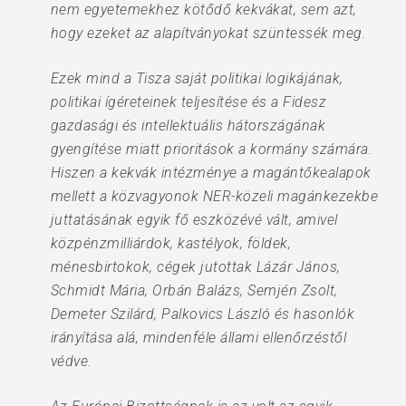
nem egyetemekhez kötődő kekvákat, sem azt,
hogy ezeket az alapítványokat szüntessék meg.
Ezek mind a Tisza saját politikai logikájának,
politikai ígéreteinek teljesítése és a Fidesz
gazdasági és intellektuális hátországának
gyengítése miatt prioritások a kormány számára.
Hiszen a kekvák intézménye a magántőkealapok
mellett a közvagyonok NER-közeli magánkezekbe
juttatásának egyik fő eszközévé vált, amivel
közpénzmilliárdok, kastélyok, földek,
ménesbirtokok, cégek jutottak Lázár János,
Schmidt Mária, Orbán Balázs, Semjén Zsolt,
Demeter Szilárd, Palkovics László és hasonlók
irányítása alá, mindenféle állami ellenőrzéstől
védve.