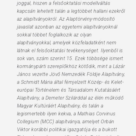
joggal, hiszen a felsőoktatási modellváltás
kapcsán lehetett talán a legtöbbet hallani ezekről
az alapítványokról. Az Alaptörvény-módosító
javaslat azonban az egyetemi alapítványoknál
sokkal többet foglalkozik az olyan
alapítványokkal, amelyek közfeladatként nem
látnak el felsőoktatási tevékenységet. Ilyenből is
sok van, szám szerint 15. Ezek többsége ismert
kormánypárti szereplőkhöz kötődik, mint a Lázár
János vezette Jövő Nemzedék Földje Alapítvány,
a Schmidt Mária által fémjelzett Közép- és Kelet-
európai Történelem és Társadalom Kutatásáért
Alapítvány, a Demeter Szilárddal az élén működő
Magyar Kultúráért Alapítvány, és talán a
legismertebb ilyen kekva, a Mathias Corvinus
Collegium (MCC) alapítványa, amelyet Orbán
Viktor korábbi politikai igazgatója és a bukott