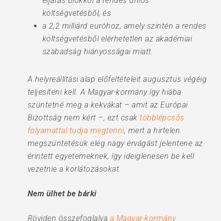
eljárás blokkol a rendes uniós
költségvetésből; és
a 2,2 milliárd euróhoz, amely szintén a rendes
költségvetésből elérhetetlen az akadémiai
szabadság hiányosságai miatt.
A helyreállítási alap előfeltételeit augusztus végéig
teljesíteni kell. A Magyar-kormány így hiába
szüntetné meg a kekvákat – amit az Európai
Bizottság nem kért –, ezt csak
többlépcsős
folyamattal tudja megtenni
, mert a hirtelen
megszüntetésük elég nagy érvágást jelentene az
érintett egyetemeknek, így ideiglenesen be kell
vezetnie a korlátozásokat.
Nem ülhet be bárki
Röviden összefoglalva
a Magyar-kormány