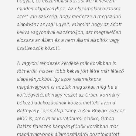
hogyan, és elszámolási biztost kell kinevezni
minden alapítványhoz. Az elszámolási biztosra
azért van szükség, hogy rendezze a megszűnő
alapítvány anyagi ügyeit, valamint hogy az adott
kekva vagyonával elszámoljon, azt megfelelően
elossza az állam és a nem állami alapítók vagy
csatlakozók között.
A vagyoni rendezés kérdése már korábban is
fölmerült, hiszen több kekva jött létre már létező
alapítványokból, így azok valamekkora
magánvagyont is hoztak magukkal, még ha a
költségvetésük nagy részét az Orbán-kormány
bőkezű adakozásának köszönhették. Ilyen a
Batthyány Lajos Alapítvány, a Kék Bolygó vagy az
MCC is, amelynek kuratóriumi elnöke, Orbán
Balázs fideszes kampányfőnök korábban már
magánvagyonok államosításáról posztolgatott