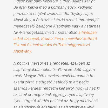
Fidesz-kampány vezetője, Orbán Balázs irányít.
De ilyen kekva még a kormány egyik kedvenc
pénzosztó helyévé avanzsált Batthyány Lajos
Alapítvány, a Palkovics László szerelemprojektjét
menedzselő ZalaZone Alapítvány vagy a hatalmas
NKA-támogatásai miatt mostanában
a hírekben
sokat szereplő, Krausz Ferenc nevéhez köthető
Élvonal Csúcskutatási és Tehetséggondozó
Alapítvány
.
A politikai névsor és a rengeteg, ezekben az
alapítványokban pihenő, állami eredetű vagyon
miatt Magyar Péter ezeket minél hamarabb be
akarja zárni, a sürgető határidő miatt pedig
számos kérdést rendezni kell arról, hogy is néz ki
az, amikor megszűnik egy-egy ilyen alapítvány.
Ilyen sürgető kérdés például az, hogy mi történik
az alapítvány feladataival, az alapítványnál lévő