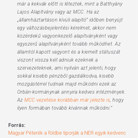
már a kekvák előtt is léteztek, mint a Batthyány
Lajos Alapítvány vagy az MCC. Ha az
„államháztartáson kívüli alapító” időben benyújt
egy változásbejelentési kérelmet, akkor nem
közérdekű vagyonkezelő alapítványként vagy
egyszerű alapítványként tovább működhet. Az
államtól kapott vagyont és a kiemelt státuszát
viszont vissza kell adniuk ezeknek a
szervezeteknek, ami nyilván azt jelenti, hogy
sokkal kisebb pénzből gazdálkodva, kisebb
mozgástérrel tudnak majd működni ezek az
Orbán-kormánynak annyira kedves intézmények.
Az
MCC vezetése korábban már jelezte is
, hogy
ilyen formában tovább kívánnak működni.”
Forrás:
Magyar Péterék a földbe tiporják a NER egyik kedvenc