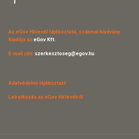
Az eGov Hírlevél tájékoztató, szakmai kiadvány.
Kiadója az
eGov Kft.
E-mail cím:
szerkesztoseg@egov.hu
Adatvédelmi tájékoztató
Leiratkozás az eGov Hírlevélről