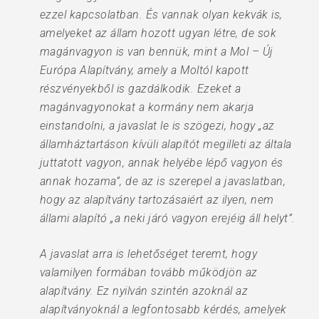
ezzel kapcsolatban. És vannak olyan kekvák is,
amelyeket az állam hozott ugyan létre, de sok
magánvagyon is van bennük, mint a Mol – Új
Európa Alapítvány, amely a Moltól kapott
részvényekből is gazdálkodik. Ezeket a
magánvagyonokat a kormány nem akarja
einstandolni, a javaslat le is szögezi, hogy „az
államháztartáson kívüli alapítót megilleti az általa
juttatott vagyon, annak helyébe lépő vagyon és
annak hozama”, de az is szerepel a javaslatban,
hogy az alapítvány tartozásaiért az ilyen, nem
állami alapító „a neki járó vagyon erejéig áll helyt”.
A javaslat arra is lehetőséget teremt, hogy
valamilyen formában tovább működjön az
alapítvány. Ez nyilván szintén azoknál az
alapítványoknál a legfontosabb kérdés, amelyek