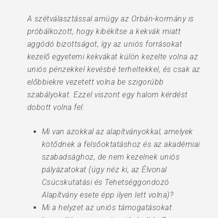
A szétválasztással amúgy az Orbán-kormány is
próbálkozott, hogy kibékítse a kekvák miatt
aggódó bizottságot, így az uniós forrásokat
kezelő egyetemi kekvákat külön kezelte volna az
uniós pénzekkel kevésbé terheltekkel, és csak az
előbbiekre vezetett volna be szigorúbb
szabályokat. Ezzel viszont egy halom kérdést
dobott volna fel:
Mi van azokkal az alapítványokkal, amelyek
kötődnek a felsőoktatáshoz és az akadémiai
szabadsághoz, de nem kezelnek uniós
pályázatokat (úgy néz ki, az Élvonal
Csúcskutatási és Tehetséggondozó
Alapítvány esete épp ilyen lett volna)?
Mi a helyzet az uniós támogatásokat