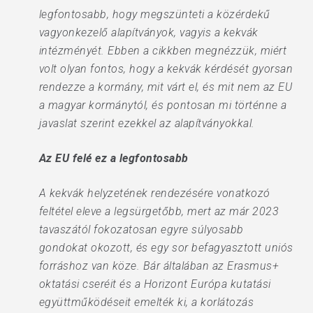
legfontosabb, hogy megszünteti a közérdekű
vagyonkezelő alapítványok, vagyis a kekvák
intézményét. Ebben a cikkben megnézzük, miért
volt olyan fontos, hogy a kekvák kérdését gyorsan
rendezze a kormány, mit várt el, és mit nem az EU
a magyar kormánytól, és pontosan mi történne a
javaslat szerint ezekkel az alapítványokkal.
Az EU felé ez a legfontosabb
A kekvák helyzetének rendezésére vonatkozó
feltétel eleve a legsürgetőbb, mert az már 2023
tavaszától fokozatosan egyre súlyosabb
gondokat okozott, és egy sor befagyasztott uniós
forráshoz van köze. Bár általában az Erasmus+
oktatási cseréit és a Horizont Európa kutatási
együttműködéseit emelték ki, a korlátozás