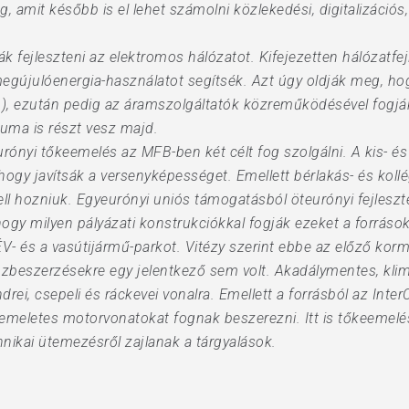
eg, amit később is el lehet számolni közlekedési, digitalizáci
ák fejleszteni az elektromos hálózatot. Kifejezetten hálózatfe
egújulóenergia-használatot segítsék. Azt úgy oldják meg, ho
, ezután pedig az áramszolgáltatók közreműködésével fogják 
iuma is részt vesz majd.
rónyi tőkeemelés az MFB-ben két célt fog szolgálni. A kis- és
ogy javítsák a versenyképességet. Emellett bérlakás- és kollé
kell hozniuk. Egyeurónyi uniós támogatásból öteurónyi fejlesz
 hogy milyen pályázati konstrukciókkal fogják ezeket a forrásoka
 HÉV- és a vasútijármű-parkot. Vitézy szerint ebbe az előző ko
özbeszerzésekre egy jelentkező sem volt. Akadálymentes, klim
i, csepeli és ráckevei vonalra. Emellett a forrásból az InterCi
 emeletes motorvonatokat fognak beszerezni. Itt is tőkeemelés
hnikai ütemezésről zajlanak a tárgyalások.