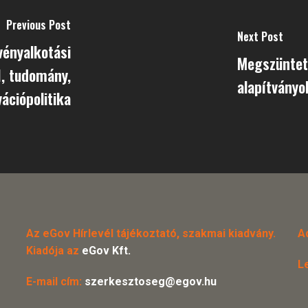
Previous Post
Next Post
vényalkotási
Megszüntet
I, tudomány,
alapítványo
ációpolitika
Az eGov Hírlevél tájékoztató, szakmai kiadvány.
A
Kiadója az
eGov Kft.
L
E-mail cím:
szerkesztoseg@egov.hu