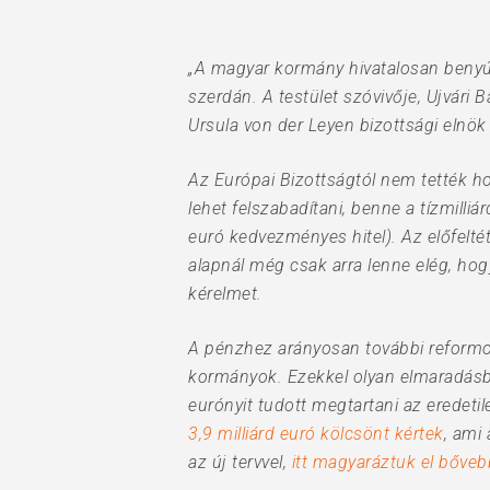
„A magyar kormány hivatalosan benyújt
szerdán. A testület szóvivője, Ujvári
Ursula von der Leyen bizottsági elnö
Hit enter to search or ESC to close
Az Európai Bizottságtól nem tették hoz
lehet felszabadítani, benne a tízmilliár
euró kedvezményes hitel). Az előfelté
alapnál még csak arra lenne elég, hog
kérelmet.
A pénzhez arányosan további reformoka
kormányok. Ezekkel olyan elmaradásba
eurónyit tudott megtartani az eredetil
3,9 milliárd euró kölcsönt kértek
, ami
az új tervvel,
itt magyaráztuk el bőve