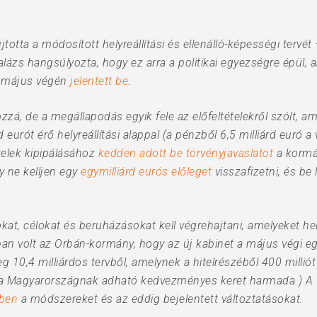
otta a módosított helyreállítási és ellenálló-képességi tervét
 Balázs hangsúlyozta, hogy ez arra a politikai egyezségre épül
k május végén
jelentett be
.
zá, de a megállapodás egyik fele az előfeltételekről szólt, ame
d eurót érő helyreállítási alappal (a pénzből 6,5 milliárd euró a
telek kipipálásához
kedden adott be törvényjavaslatot
a kormán
y ne kelljen egy
egymilliárd eurós előleget
visszafizetni, és be
t, célokat és beruházásokat kell végrehajtani, amelyeket helyr
n volt az Orbán-kormány, hogy az új kabinet a május végi egy
eg 10,4 milliárdos tervből, amelynek a hitelrészéből 400 millió
 a Magyarországnak adható kedvezményes keret harmada.) A 7,
bben
a módszereket és az eddig bejelentett változtatásokat.