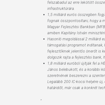
felszabadul az erre lekötött össz
infrastruktúrára.
1,5 milliárd eurós összegben fogj
fognak összpontosítani, hogy a m
Magyar Fejlesztési Bankban (MFB)
amiben Kapitány István minisztér
Hasonló megoldással 2 milliárd eu
támogatási programot indítanak, h
fejlesztőknek jelentős önerőt is 
dolgozik rajta a fejlesztési bank,
1,8 milliárd euróból újítják fel a
János belebukott, és a korábbi k
szeretnének beszerezni a szentendre
Legalább 200 IC-kocsi helyére új,
határidőt, már csak a konkrét tec
”