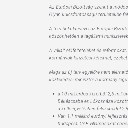
Az Európai Bizottság szerint a módosí
Olyan kulcsfontosságú területekbe fekt
A terv beküldésével az Európai Bizot
köszönhetően a tagállami miniszterek 
A vállalt előfeltételeket és reformoka
kormányok kifizetési kérelmet, ezeket é
Maga az új terv egyelőre nem elérhet
közlekedési miniszter a kormány legu
a 10 milliárdos keretből 2,6 milli
Békéscsaba és Lőkösháza közötti v
a költségvetésben felszabadul 2,6 
Van 1,1 milliárd eurónyi fejleszté
budapesti CAF villamosokat ebben