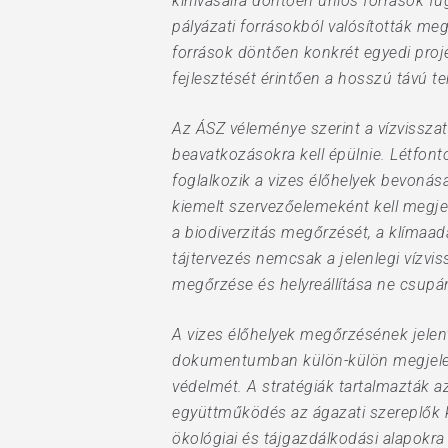
kihívásaira döntően uniós források fü
pályázati forrásokból valósították meg
források döntően konkrét egyedi proje
fejlesztését érintően a hosszú távú t
Az ÁSZ véleménye szerint a vízvisszat
beavatkozásokra kell épülnie. Létfont
foglalkozik a vizes élőhelyek bevonás
kiemelt szervezőelemeként kell megjel
a biodiverzitás megőrzését, a klímaad
tájtervezés nemcsak a jelenlegi vízvi
megőrzése és helyreállítása ne csupán
A vizes élőhelyek megőrzésének jelent
dokumentumban külön-külön megjelen
védelmét. A stratégiák tartalmazták 
együttműködés az ágazati szereplők 
ökológiai és tájgazdálkodási alapokra