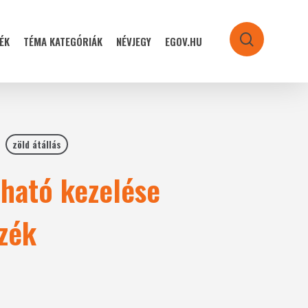
ÉK
TÉMA KATEGÓRIÁK
NÉVJEGY
EGOV.HU
search
zöld átállás
tható kezelése
zék