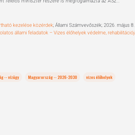
rt felelős miniszter részére is megfogalmazta az ÁSZ…”
rtható kezelése közérdek
; Állami Számvevőszék; 2026. május 8.
atos állami feladatok – Vizes élőhelyek védelme, rehabilitációj
ág -- vízügy
Magyarország -- 2026-2030
vizes élőhelyek