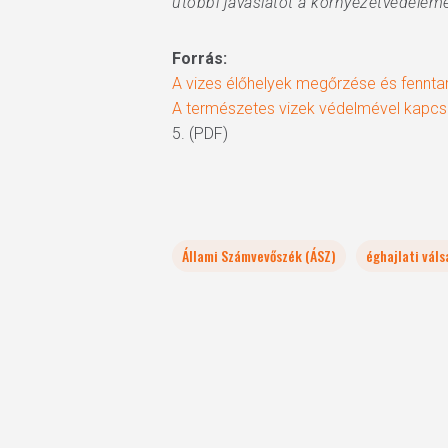
utóbbi javaslatot a környezetvédelemé
Forrás:
A vizes élőhelyek megőrzése és fennta
A természetes vizek védelmével kapcsol
5. (PDF)
Állami Számvevőszék (ÁSZ)
éghajlati váls