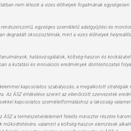
latban nem létezik a vizes élőhelyek fogalmának egységesen e
 rendszerszintű, egységes szemléletű adatgyűjtési és monitor
an degradált ökoszisztémák, mint a vizes élőhelyek helyreállít
nulmányok, hatásvizsgálatok, költség-haszon és kockázatelem
kban a kutatási és innovációs eredmények döntéshozatali fol
elemmel kapcsolatos szabályozás, a megalkotott stratégiák n
a. Az ÁSZ értékelése szerint az ellenőrzött szervezetek ered
sekkel kapcsolatos szemléletformáláshoz a lakosság valamen
 az ÁSZ a természetvédelemért felelős miniszter részére háro
sok működtetésére, valamint a költség-haszon elemzések alkal