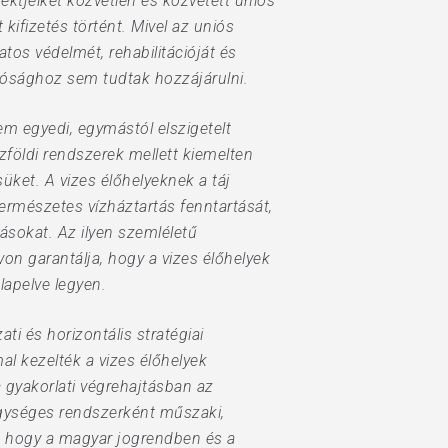
ktjeiket közvetlen és közvetett uniós
kifizetés történt. Mivel az uniós
tos védelmét, rehabilitációját és
atósághoz sem tudtak hozzájárulni.
em egyedi, egymástól elszigetelt
zföldi rendszerek mellett kiemelten
üket. A vizes élőhelyeknek a táj
természetes vízháztartás fenntartását,
ásokat. Az ilyen szemléletű
on garantálja, hogy a vizes élőhelyek
lapelve legyen.
i és horizontális stratégiai
 kezelték a vizes élőhelyek
 gyakorlati végrehajtásban az
gységes rendszerként műszaki,
z, hogy a magyar jogrendben és a