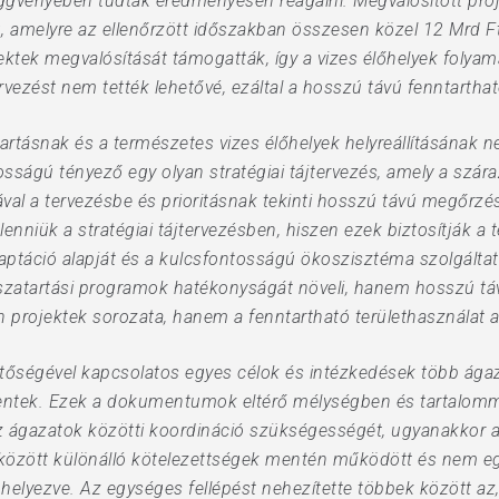
ggvényében tudtak eredményesen reagálni. Megvalósított proje
, amelyre az ellenőrzött időszakban összesen közel 12 Mrd Ft 
ktek megvalósítását támogatták, így a vizes élőhelyek folyama
ervezést nem tették lehetővé, ezáltal a hosszú távú fenntarth
artásnak és a természetes vizes élőhelyek helyreállításának n
osságú tényező egy olyan stratégiai tájtervezés, amely a szára
ával a tervezésbe és prioritásnak tekinti hosszú távú megőrzés
enniük a stratégiai tájtervezésben, hiszen ezek biztosítják a 
aptáció alapját és a kulcsfontosságú ökoszisztéma szolgáltat
sszatartási programok hatékonyságát növeli, hanem hosszú táv
 projektek sorozata, hanem a fenntartható területhasználat a
őségével kapcsolatos egyes célok és intézkedések több ágazat
tek. Ezek a dokumentumok eltérő mélységben és tartalommal
az ágazatok közötti koordináció szükségességét, ugyanakkor a
között különálló kötelezettségek mentén működött és nem e
 helyezve. Az egységes fellépést nehezítette többek között a