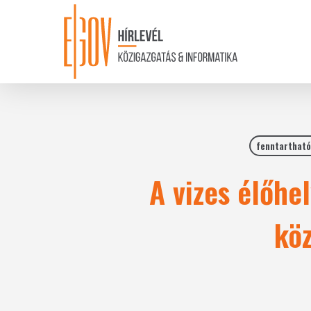
Skip
to
main
content
fenntartható
A vizes élőhe
kö