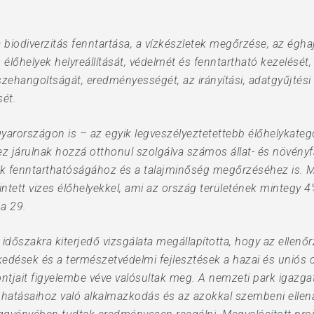
 biodiverzitás fenntartása, a vízkészletek megőrzése, az égha
lőhelyek helyreállítását, védelmét és fenntartható kezelését, 
zehangoltságát, eredményességét, az irányítási, adatgyűjtési
ét.
yarországon is – az egyik legveszélyeztetettebb élőhelykategór
 járulnak hozzá otthonul szolgálva számos állat- és növény
tek fenntarthatóságához és a talajminőség megőrzéséhez is.
 érintett vizes élőhelyekkel, ami az ország területének minteg
a 29.
őszakra kiterjedő vizsgálata megállapította, hogy az ellenőr
kedések és a természetvédelmi fejlesztések a hazai és uniós c
ntjait figyelembe véve valósultak meg. A nemzeti park igazg
 hatásaihoz való alkalmazkodás és az azokkal szembeni ellená