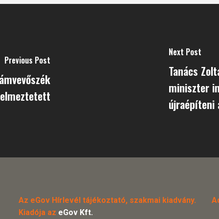
Next Post
Previous Post
Tanács Zolt
Számvevőszék
miniszter in
elmeztetett
újraépíteni
Az eGov Hírlevél tájékoztató, szakmai kiadvány.
A
Kiadója az
eGov Kft.