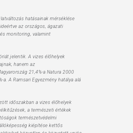
jlatváltozás hatásainak mérséklése
ideértve az országos, ágazati
 és monitoring, valamint
iát jelentik. A vizes élőhelyek
fajnak, hanem az
 Magyarország 21,4%-a Natura 2000
y 4%-a. A Ramsari Egyezmény hatálya alá
zött időszakban a vizes élőhelyek
élkitűzések, a természeti értékek
atóságok természetvédelmi
llóképesség kiépítése kettős