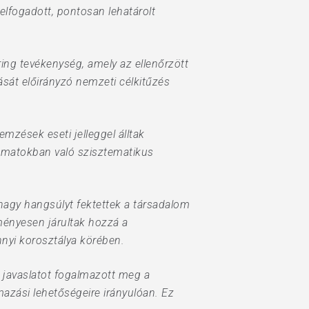
lfogadott, pontosan lehatárolt
ing tevékenység, amely az ellenőrzött
ását előirányzó nemzeti célkitűzés
zések eseti jelleggel álltak
yamatokban való szisztematikus
agy hangsúlyt fektettek a társadalom
ményesen járultak hozzá a
nyi korosztálya körében.
m javaslatot fogalmazott meg a
mazási lehetőségeire irányulóan. Ez