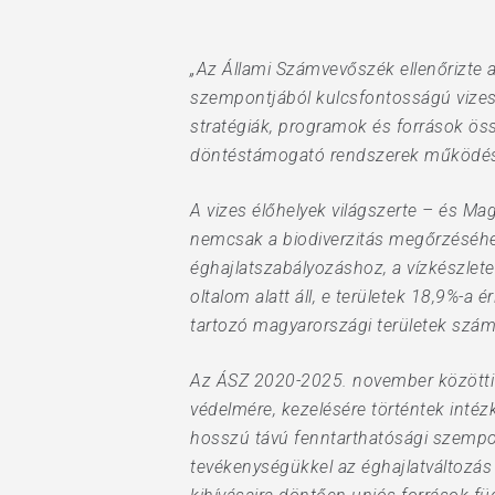
„Az Állami Számvevőszék ellenőrizte a
szempontjából kulcsfontosságú vizes é
stratégiák, programok és források öss
Hit enter to search or ESC to close
döntéstámogató rendszerek működés
A vizes élőhelyek világszerte – és Mag
nemcsak a biodiverzitás megőrzéséhez
éghajlatszabályozáshoz, a vízkészle
oltalom alatt áll, e területek 18,9%-a
tartozó magyarországi területek szám
Az ÁSZ 2020-2025. november közötti id
védelmére, kezelésére történtek intéz
hosszú távú fenntarthatósági szempo
tevékenységükkel az éghajlatváltozás