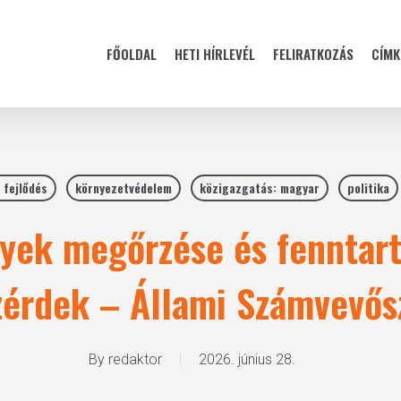
FŐOLDAL
HETI HÍRLEVÉL
FELIRATKOZÁS
CÍMK
 fejlődés
környezetvédelem
közigazgatás: magyar
politika
lyek megőrzése és fenntar
zérdek – Állami Számvevős
By
redaktor
2026. június 28.