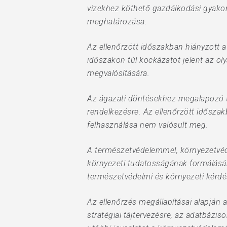
vizekhez köthető gazdálkodási gyakor
meghatározása.
Az ellenőrzött időszakban hiányzott a
időszakon túl kockázatot jelent az oly
megvalósítására.
Az ágazati döntésekhez megalapozó ta
rendelkezésre. Az ellenőrzött idősza
felhasználása nem valósult meg.
A természetvédelemmel, környezetvéd
környezeti tudatosságának formálásár
természetvédelmi és környezeti kérdé
Az ellenőrzés megállapításai alapján
stratégiai tájtervezésre, az adatbázi