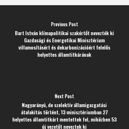
Previous Post
Bart István klímapolitikai szakértőt nevezték ki
Gazdasági és Energetikai Minisztérium
villamosításért és dekarbonizációért felelős
helyettes államtitkárának
Next Post
Nagyarányú, de szelektív államigazgatási
átalakítás történt, 13 minisztériumban 27
helyettes államtitkárt mentettek fel, miközben 53
új vezetőt neveztek ki