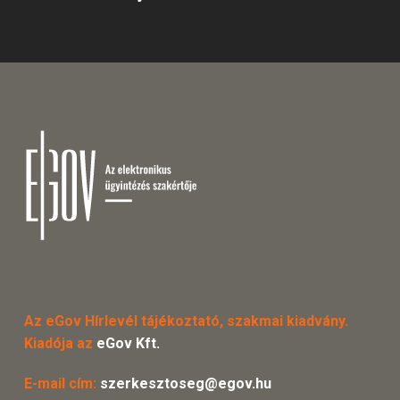
Az eGov Hírlevél tájékoztató, szakmai kiadvány.
Kiadója az
eGov Kft.
E-mail cím:
szerkesztoseg@egov.hu