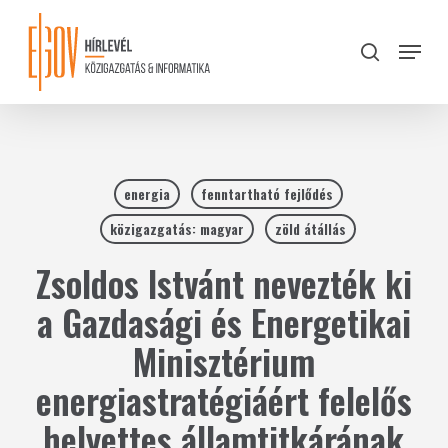
Skip
to
Menu
search
main
Close
content
Menu
energia
fenntartható fejlődés
közigazgatás: magyar
zöld átállás
Zsoldos Istvánt nevezték ki
a Gazdasági és Energetikai
Minisztérium
energiastratégiáért felelős
helyettes államtitkárának