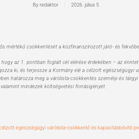
By
redaktor
2026. július 5.
entős mértékű csökkentését a közfinanszírozott járó- és fekvőb
, hogy az 1. pontban foglalt cél elérése érdekében – az érint
ozza ki, és terjessze a Kormány elé a célzott egészségügyi v
yben határozza meg a várólista-csökkentés személyi és tárgyi 
valamint mindezek költségvetési forrásigényét.
 célzott egészségügyi várólista-csökkentő és kapacitásbővítő p