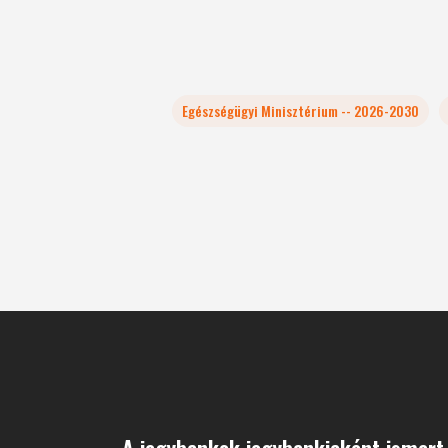
Egészségügyi Minisztérium -- 2026-2030
A jegybankok jegybankjaként ismert