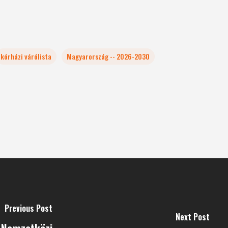
kórházi várólista
Magyarország -- 2026-2030
Previous Post
Next Post
 Nemzetközi