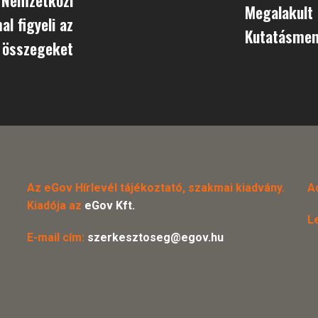
Megalakult
l figyeli az
Kutatásmen
 összegeket
Az eGov Hírlevél tájékoztató, szakmai kiadvány.
A
Kiadója az
eGov Kft.
L
E-mail cím:
szerkesztoseg@egov.hu