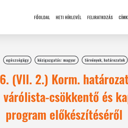
FŐOLDAL
HETI HÍRLEVÉL
FELIRATKOZÁS
CÍMK
egészségügy
közigazgatás: magyar
törvények, határozatok
. (VII. 2.) Korm. határozat
 várólista-csökkentő és ka
program előkészítéséről