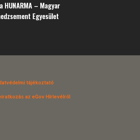
 a HUNARMA – Magyar
edzsement Egyesület
datvédelmi tájékoztató
eiratkozás az eGov Hírlevélről