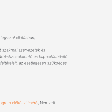
eteg-szakellátásban;
ett szakmai szervezetek és
árólista-csökkentő és kapacitásbővítő
feltételeit, az esetlegesen szükséges
rogram előkészítéséről
; Nemzeti