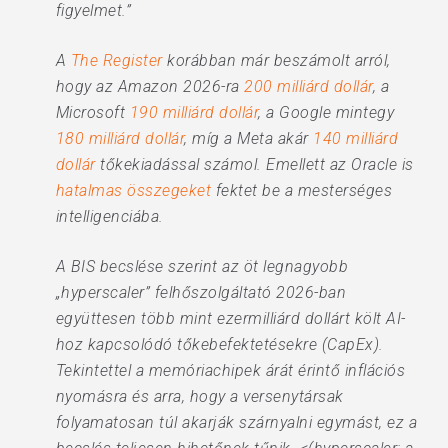
figyelmet.”
A
The Register
korábban már beszámolt arról,
hogy az Amazon 2026-ra
200 milliárd dollár
, a
Microsoft
190 milliárd dollár
, a Google mintegy
180 milliárd dollár
, míg a Meta akár
140 milliárd
dollár
tőkekiadással számol. Emellett az Oracle is
hatalmas összegeket
fektet be a mesterséges
intelligenciába.
A BIS becslése szerint az öt legnagyobb
„hyperscaler” felhőszolgáltató 2026-ban
együttesen több mint ezermilliárd dollárt költ AI-
hoz kapcsolódó tőkebefektetésekre (CapEx).
Tekintettel a memóriachipek árát érintő inflációs
nyomásra és arra, hogy a versenytársak
folyamatosan túl akarják szárnyalni egymást, ez a