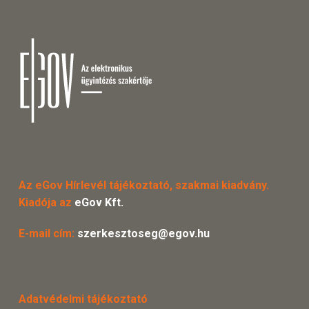
Az eGov Hírlevél tájékoztató, szakmai kiadvány.
Kiadója az
eGov Kft.
E-mail cím:
szerkesztoseg@egov.hu
Adatvédelmi tájékoztató