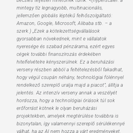
becslés teljesen hihetőnek tűnik. <(hyperscaler: a
mintegy tíz legnagyobb, multinacionális,
jellemzően globális léptékű felhőszolgáltató:
Amazon, Google, Microsoft, Alibaba stb. – a
szerk.) „Ezek a kötelezettségvállalások
gyorsabban növekednek, mint e vállalatok
nyeresége és szabad pénzárama, ezért egyes
cégek további finanszírozás érdekében
hitelfelvételre kényszerülnek. Ez a beruházási
verseny részben abból a feltételezésből fakadhat,
hogy végül csupán néhány, technológiai fölénnyel
rendelkező szereplő uralja majd a piacot”, állítja a
jelentés. Az intenzív verseny annak a veszélyét
hordozza, hogy a technológiai óriások túl sok
erőforrást kötnek le olyan beruházási
projektekben, amelyek megtérülése továbbra is
bizonytalan, így valamennyi szereplő sérülékennyé
válhat, ha az AI nem hozza a várt eredményeket.