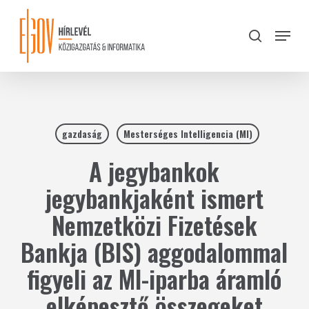
Skip
to
Menu
search
main
Close
content
Menu
gazdaság
Mesterséges Intelligencia (MI)
A jegybankok
jegybankjaként ismert
Nemzetközi Fizetések
Bankja (BIS) aggodalommal
figyeli az MI-iparba áramló
elképesztő összegeket