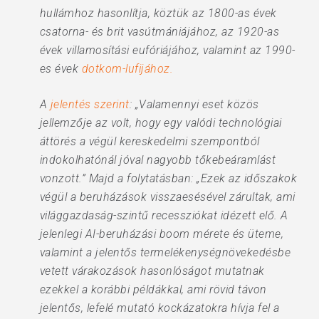
hullámhoz hasonlítja, köztük az 1800-as évek
csatorna- és brit vasútmániájához, az 1920-as
évek villamosítási eufóriájához, valamint az 1990-
es évek
dotkom-lufijához.
A
jelentés szerint
: „Valamennyi eset közös
jellemzője az volt, hogy egy valódi technológiai
áttörés a végül kereskedelmi szempontból
indokolhatónál jóval nagyobb tőkebeáramlást
vonzott.” Majd a folytatásban: „Ezek az időszakok
végül a beruházások visszaesésével zárultak, ami
világgazdaság-szintű recessziókat idézett elő. A
jelenlegi AI-beruházási boom mérete és üteme,
valamint a jelentős termelékenységnövekedésbe
vetett várakozások hasonlóságot mutatnak
ezekkel a korábbi példákkal, ami rövid távon
jelentős, lefelé mutató kockázatokra hívja fel a