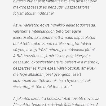
hirtelen zuhanását válthatják ki, ami destabilizáló
makrogazdasági és pénzügyi visszacsatolási
folyamatokat indíthat el.
Az AI-vállalatok egyre növekvő eladósodottsága,
valamint a hitelpiacokon betöltött egyre
jelentősebb szerepük miatt a velük kapcsolatos
befektetői optimizmus hirtelen megfordulása
súlyos, tovagyűrűző pénzügyi hatásokkal járhat.
A BIS hozzáteszi: „A sérülékenység kiterjed a
beszállítói ökoszisztémára is, beleértve a mérnöki,
beszerzési és kivitelezési vállalkozókat, amelyek
mérlege általában jóval gyengébb, ezért
különösen kitettek annak, ha a hyperscalerek
visszafogják tőkebefektetéseiket.”
A jelentés szerint a kockázatokat tovább növeli az
AI-szektor finanszírozásának átláthatatlansága. A