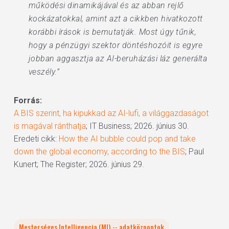
működési dinamikájával és az abban rejlő
kockázatokkal, amint azt a cikkben hivatkozott
korábbi írások is bemutatják. Most úgy tűnik,
hogy a pénzügyi szektor döntéshozóit is egyre
jobban aggasztja az AI-beruházási láz generálta
veszély.”
Forrás:
A BIS szerint, ha kipukkad az AI-lufi, a világgazdaságot
is magával ránthatja
; IT Business; 2026. június 30.
Eredeti cikk:
How the AI bubble could pop and take
down the global economy, according to the BIS
; Paul
Kunert; The Register; 2026. június 29.
Mesterséges Intelligencia (MI) -- adatközpontok