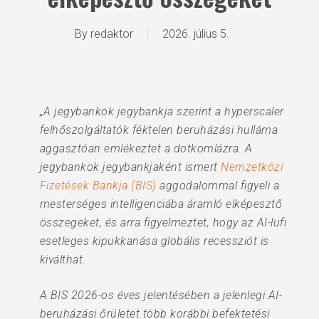
By
redaktor
2026. július 5.
„A jegybankok jegybankja szerint a hyperscaler
felhőszolgáltatók féktelen beruházási hulláma
aggasztóan emlékeztet a dotkomlázra. A
jegybankok jegybankjaként ismert
Nemzetközi
Fizetések Bankja (BIS)
aggodalommal figyeli a
mesterséges intelligenciába áramló elképesztő
összegeket, és arra figyelmeztet, hogy az AI-lufi
esetleges kipukkanása globális recessziót is
kiválthat.
A BIS 2026-os éves jelentésében a jelenlegi AI-
beruházási őrületet több korábbi befektetési