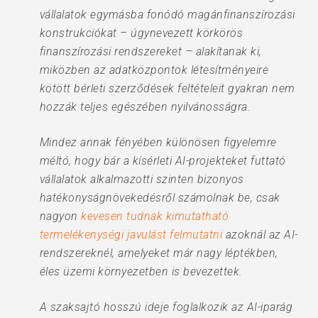
vállalatok egymásba fonódó magánfinanszírozási
konstrukciókat – úgynevezett körkörös
finanszírozási rendszereket – alakítanak ki,
miközben az adatközpontok létesítményeire
kötött bérleti szerződések feltételeit gyakran nem
hozzák teljes egészében nyilvánosságra.
Mindez annak fényében különösen figyelemre
méltó, hogy bár a kísérleti AI-projekteket futtató
vállalatok alkalmazotti szinten bizonyos
hatékonyságnövekedésről számolnak be, csak
nagyon
kevesen tudnak kimutatható
termelékenységi javulást felmutatni
azoknál az AI-
rendszereknél, amelyeket már nagy léptékben,
éles üzemi környezetben is bevezettek.
A szaksajtó hosszú ideje foglalkozik az AI-iparág