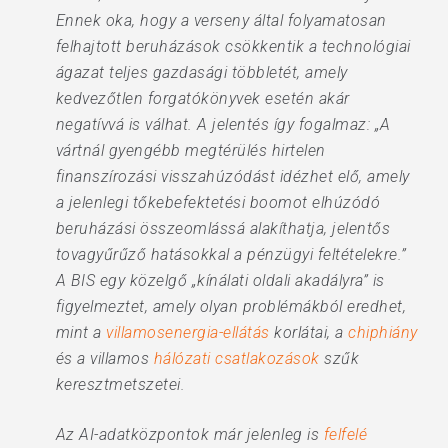
Ennek oka, hogy a verseny által folyamatosan
felhajtott beruházások csökkentik a technológiai
ágazat teljes gazdasági többletét, amely
kedvezőtlen forgatókönyvek esetén akár
negatívvá is válhat. A jelentés így fogalmaz: „A
vártnál gyengébb megtérülés hirtelen
finanszírozási visszahúzódást idézhet elő, amely
a jelenlegi tőkebefektetési boomot elhúzódó
beruházási összeomlássá alakíthatja, jelentős
tovagyűrűző hatásokkal a pénzügyi feltételekre.”
A BIS egy közelgő „kínálati oldali akadályra” is
figyelmeztet, amely olyan problémákból eredhet,
mint a
villamosenergia-ellátás
korlátai, a
chiphiány
és a villamos
hálózati csatlakozások
szűk
keresztmetszetei.
Az AI-adatközpontok már jelenleg is
felfelé