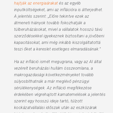
hajtják az energiaárakat
és az egyéb
inputköltségeket, ami az inflációra is átterjedhet.
A jelentés szerint: „Előre tekintve ezek az
átmeneti hiányok tovább fokozhatják a
túlberuházásokat, mivel a vállalatok hosszú távú
szerződésekkel igyekeznek biztosítani a jövőbeni
kapacitásokat, ami még inkább kiszolgáltatottá
teszi őket a kereslet esetleges elmaradásának.”
Ha az infláció ismét megugrana, vagy az AI által
vezérelt beruházási hullám összeomlana, a
makrogazdasági következményeket tovább
súlyosbíthatnák a már meglévő pénzügyi
sérülékenységek. Az infláció megfékezése
érdekében végrehajtott kamatemelések a jelentés
szerint egy hosszú ideje tartó, túlzott
kockázatvállalási időszak után az eszközárak