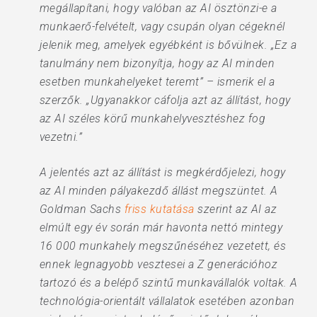
megállapítani, hogy valóban az AI ösztönzi-e a
munkaerő-felvételt, vagy csupán olyan cégeknél
jelenik meg, amelyek egyébként is bővülnek. „Ez a
tanulmány nem bizonyítja, hogy az AI minden
esetben munkahelyeket teremt” – ismerik el a
szerzők. „Ugyanakkor cáfolja azt az állítást, hogy
az AI széles körű munkahelyvesztéshez fog
vezetni.”
A jelentés azt az állítást is megkérdőjelezi, hogy
az AI minden pályakezdő állást megszüntet. A
Goldman Sachs
friss kutatása
szerint az AI az
elmúlt egy év során már havonta nettó mintegy
16 000 munkahely megszűnéséhez vezetett, és
ennek legnagyobb vesztesei a Z generációhoz
tartozó és a belépő szintű munkavállalók voltak. A
technológia-orientált vállalatok esetében azonban