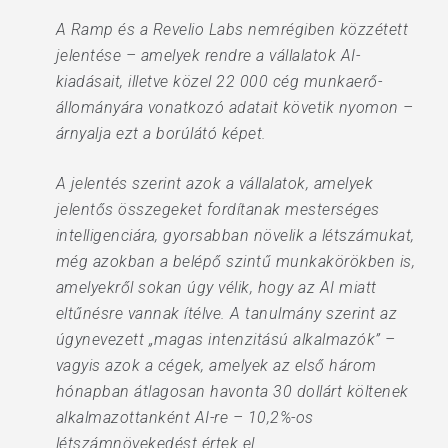
A Ramp és a Revelio Labs nemrégiben közzétett
jelentése – amelyek rendre a vállalatok AI-
kiadásait, illetve közel 22 000 cég munkaerő-
állományára vonatkozó adatait követik nyomon –
árnyalja ezt a borúlátó képet.
A jelentés szerint azok a vállalatok, amelyek
jelentős összegeket fordítanak mesterséges
intelligenciára, gyorsabban növelik a létszámukat,
még azokban a belépő szintű munkakörökben is,
amelyekről sokan úgy vélik, hogy az AI miatt
eltűnésre vannak ítélve. A tanulmány szerint az
úgynevezett „magas intenzitású alkalmazók” –
vagyis azok a cégek, amelyek az első három
hónapban átlagosan havonta 30 dollárt költenek
alkalmazottanként AI-re – 10,2%-os
létszámnövekedést értek el.