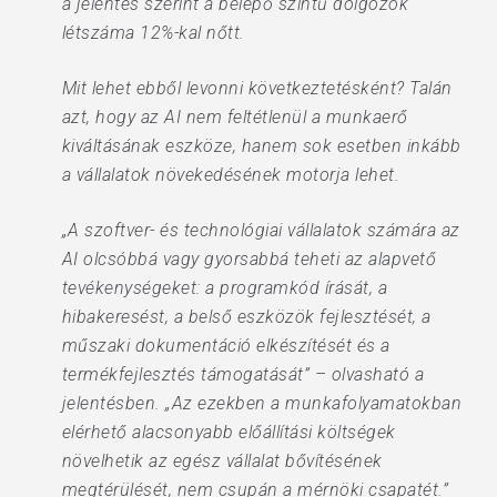
a jelentés szerint a belépő szintű dolgozók
létszáma 12%-kal nőtt.
Mit lehet ebből levonni következtetésként? Talán
azt, hogy az AI nem feltétlenül a munkaerő
kiváltásának eszköze, hanem sok esetben inkább
a vállalatok növekedésének motorja lehet.
„A szoftver- és technológiai vállalatok számára az
AI olcsóbbá vagy gyorsabbá teheti az alapvető
tevékenységeket: a programkód írását, a
hibakeresést, a belső eszközök fejlesztését, a
műszaki dokumentáció elkészítését és a
termékfejlesztés támogatását” – olvasható a
jelentésben. „Az ezekben a munkafolyamatokban
elérhető alacsonyabb előállítási költségek
növelhetik az egész vállalat bővítésének
megtérülését, nem csupán a mérnöki csapatét.”