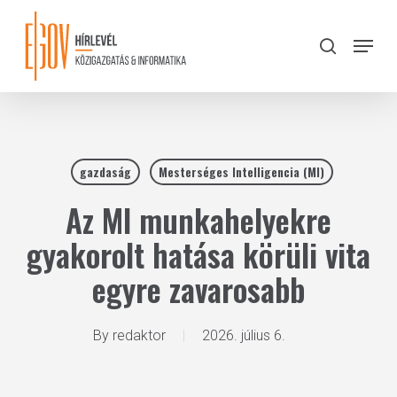
Skip
to
Menu
search
main
Close
content
Menu
gazdaság
Mesterséges Intelligencia (MI)
Az MI munkahelyekre
gyakorolt hatása körüli vita
egyre zavarosabb
By
redaktor
2026. július 6.