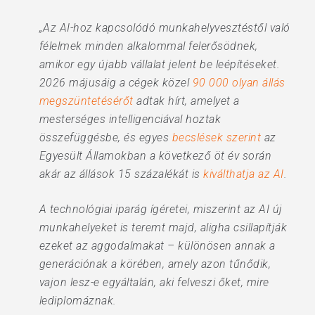
„Az AI-hoz kapcsolódó munkahelyvesztéstől való
félelmek minden alkalommal felerősödnek,
amikor egy újabb vállalat jelent be leépítéseket.
2026 májusáig a cégek közel
90 000 olyan állás
megszüntetésérőt
adtak hírt, amelyet a
mesterséges intelligenciával hoztak
összefüggésbe, és egyes
becslések szerint
az
Egyesült Államokban a következő öt év során
akár az állások 15 százalékát is
kiválthatja az AI
.
A technológiai iparág ígéretei, miszerint az AI új
munkahelyeket is teremt majd, aligha csillapítják
ezeket az aggodalmakat – különösen annak a
generációnak a körében, amely azon tűnődik,
vajon lesz-e egyáltalán, aki felveszi őket, mire
lediplomáznak.