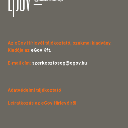
Az eGov Hírlevél tájékoztató, szakmai kiadvány.
Kiadója az
eGov Kft.
E-mail cím:
szerkesztoseg@egov.hu
Adatvédelmi tájékoztató
Leiratkozás az eGov Hírlevélről