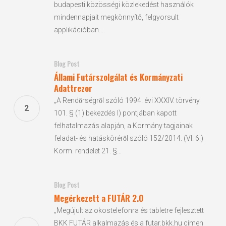
budapesti közösségi közlekedést használók
mindennapjait megkönnyítő, felgyorsult
applikációban….
Blog Post
Állami Futárszolgálat és Kormányzati
Adattrezor
„A Rendőrségről szóló 1994. évi XXXIV. törvény
101. § (1) bekezdés l) pontjában kapott
felhatalmazás alapján, a Kormány tagjainak
feladat- és hatásköréről szóló 152/2014. (VI. 6.)
Korm. rendelet 21. §…
Blog Post
Megérkezett a FUTÁR 2.0
„Megújult az okostelefonra és tabletre fejlesztett
BKK FUTÁR alkalmazás és a futar.bkk.hu címen