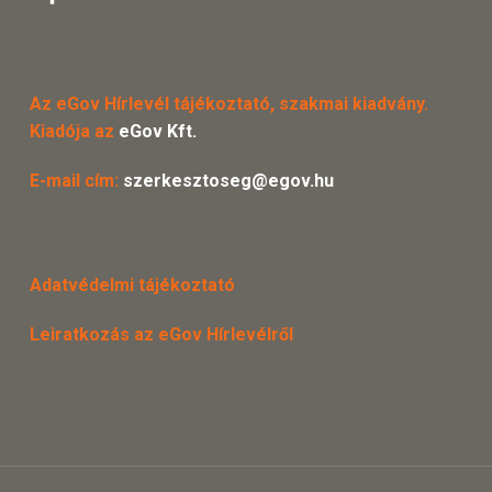
Az eGov Hírlevél tájékoztató, szakmai kiadvány.
Kiadója az
eGov Kft.
E-mail cím:
szerkesztoseg@egov.hu
Adatvédelmi tájékoztató
Leiratkozás az eGov Hírlevélről