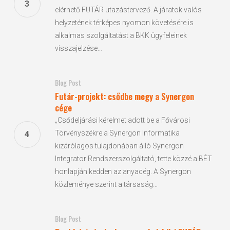
elérhető FUTÁR utazástervező. A járatok valós
helyzetének térképes nyomon követésére is
alkalmas szolgáltatást a BKK ügyfeleinek
visszajelzése…
Blog Post
Futár-projekt: csődbe megy a Synergon
cége
„Csődeljárási kérelmet adott be a Fővárosi
Törvényszékre a Synergon Informatika
kizárólagos tulajdonában álló Synergon
Integrator Rendszerszolgáltató, tette közzé a BÉT
honlapján kedden az anyacég. A Synergon
közleménye szerint a társaság…
Blog Post