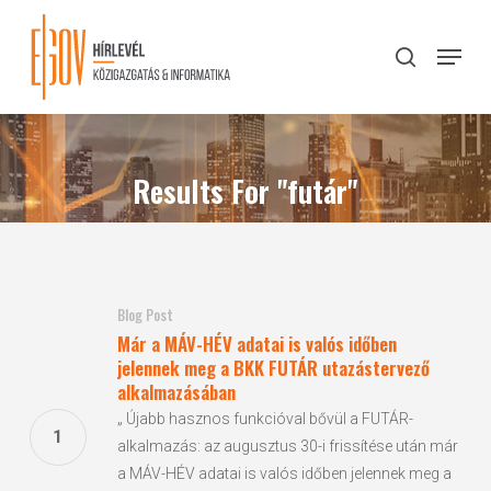
Skip
to
Menu
search
main
Close
content
Menu
Results For
"futár"
197 results found
Blog Post
Már a MÁV-HÉV adatai is valós időben
jelennek meg a BKK FUTÁR utazástervező
alkalmazásában
„ Újabb hasznos funkcióval bővül a FUTÁR-
alkalmazás: az augusztus 30-i frissítése után már
a MÁV-HÉV adatai is valós időben jelennek meg a