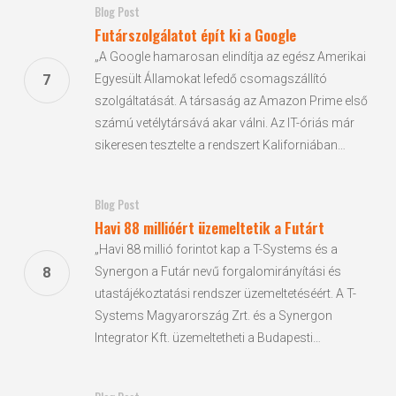
Blog Post
Futár­szolgálatot épít ki a Google
„A Google hamarosan elindítja az egész Amerikai
Egyesült Államokat lefedő csomagszállító
szolgáltatását. A társaság az Amazon Prime első
számú vetélytársává akar válni. Az IT-óriás már
sikeresen tesztelte a rendszert Kaliforniában…
Blog Post
Havi 88 millióért üzemeltetik a Futárt
„Havi 88 millió forintot kap a T-Systems és a
Synergon a Futár nevű forgalomirányítási és
utastájékoztatási rendszer üzemeltetéséért. A T-
Systems Magyarország Zrt. és a Synergon
Integrator Kft. üzemeltetheti a Budapesti…