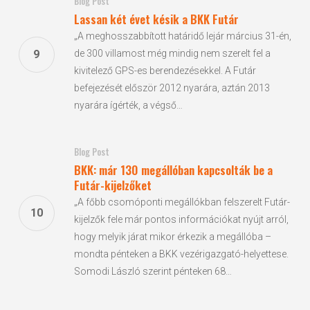
Blog Post
Lassan két évet késik a BKK Futár
„A meghosszabbított határidő lejár március 31-én,
de 300 villamost még mindig nem szerelt fel a
kivitelező GPS-es berendezésekkel. A Futár
befejezését először 2012 nyarára, aztán 2013
nyarára ígérték, a végső…
Blog Post
BKK: már 130 megállóban kapcsolták be a
Futár-kijelzőket
„A főbb csomóponti megállókban felszerelt Futár-
kijelzők fele már pontos információkat nyújt arról,
hogy melyik járat mikor érkezik a megállóba –
mondta pénteken a BKK vezérigazgató-helyettese.
Somodi László szerint pénteken 68…