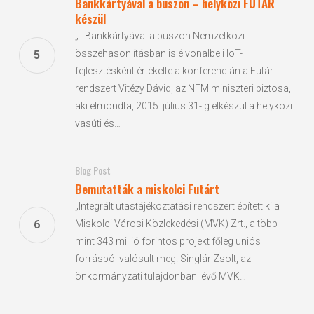
Bankkártyával a buszon – helyközi FUTÁR
készül
„…Bankkártyával a buszon Nemzetközi
összehasonlításban is élvonalbeli IoT-
fejlesztésként értékelte a konferencián a Futár
rendszert Vitézy Dávid, az NFM miniszteri biztosa,
aki elmondta, 2015. július 31-ig elkészül a helyközi
vasúti és…
Blog Post
Bemutatták a miskolci Futárt
„Integrált utastájékoztatási rendszert épített ki a
Miskolci Városi Közlekedési (MVK) Zrt., a több
mint 343 millió forintos projekt főleg uniós
forrásból valósult meg. Singlár Zsolt, az
önkormányzati tulajdonban lévő MVK…