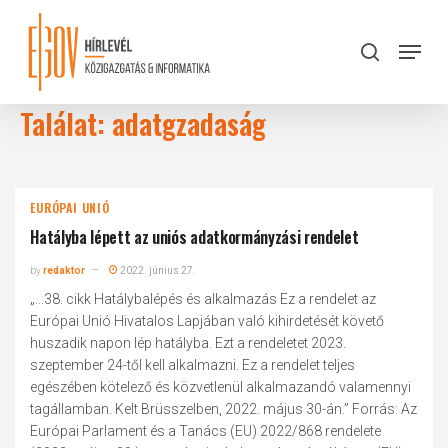
Skip
to
Menu
search
main
Close
content
Menu
Találat: adatgzadaság
EURÓPAI UNIÓ
Hatályba lépett az uniós adatkormányzási rendelet
by
redaktor
2022. június 27.
„...38. cikk Hatálybalépés és alkalmazás Ez a rendelet az
Európai Unió Hivatalos Lapjában való kihirdetését követő
huszadik napon lép hatályba. Ezt a rendeletet 2023.
szeptember 24-től kell alkalmazni. Ez a rendelet teljes
egészében kötelező és közvetlenül alkalmazandó valamennyi
tagállamban. Kelt Brüsszelben, 2022. május 30-án.” Forrás: Az
Európai Parlament és a Tanács (EU) 2022/868 rendelete