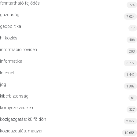
fenntartható fejlődés
724
gazdaság
7 024
geopolitika
17
hírközlés
406
információ röviden
203
informatika
3 779
Internet
1 449
jog
1 802
kiberbiztonság
61
környezetvédelem
327
közigazgatás: külföldön
2 322
közigazgatás: magyar
10 658