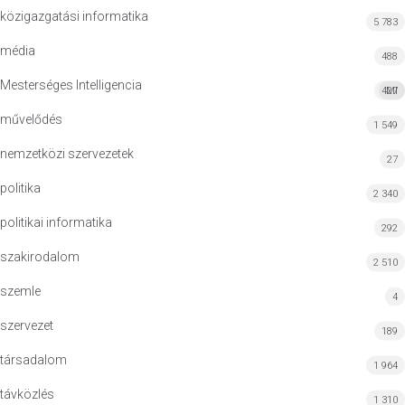
közigazgatási informatika
5 783
média
488
Mesterséges Intelligencia
427
MI
művelődés
1 549
nemzetközi szervezetek
27
politika
2 340
politikai informatika
292
szakirodalom
2 510
szemle
4
szervezet
189
társadalom
1 964
távközlés
1 310