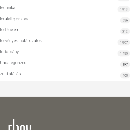
technika
1 918
területfejlesztés
556
történelem
212
törvények, határozatok
1 807
tudomány
1 455
Uncategorized
197
zöld átállás
405