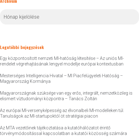
Archívum
Archívum
Legutóbbi bejegyzések
Egy központosított nemzeti MI-hatóság létesítése – Az uniós MI-
rendelet végrehajtásának lengyel modellje európai kontextusban
Mesterséges Intelligencia Hivatal – MI Piacfelügyeleti Hatóság –
Magyarország Kormánya
Magyarországnak szüksége van egy erős, integrált, nemzetközileg is
elismert víztudományi központra – Tanács Zoltán
Az európai MI-versenyképesség az élvonalbeli MI-modelleken túl.
Tanulságok az MI-startupoktól öt stratégiai piacon
Az MTA vezetőinek tájékoztatása a kutatóhálózatot érintő
törvénymódosítással kapcsolatban a kutatói közösség számára