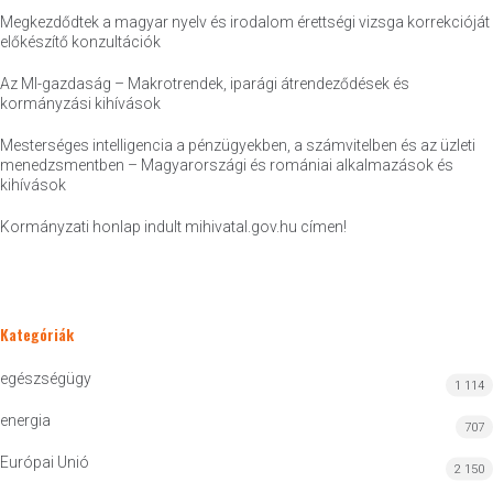
Megkezdődtek a magyar nyelv és irodalom érettségi vizsga korrekcióját
előkészítő konzultációk
Az MI-gazdaság – Makrotrendek, iparági átrendeződések és
kormányzási kihívások
Mesterséges intelligencia a pénzügyekben, a számvitelben és az üzleti
menedzsmentben – Magyarországi és romániai alkalmazások és
kihívások
Kormányzati honlap indult mihivatal.gov.hu címen!
Kategóriák
egészségügy
1 114
energia
707
Európai Unió
2 150