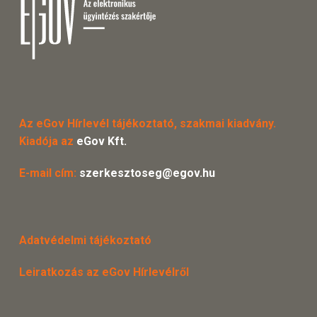
Az eGov Hírlevél tájékoztató, szakmai kiadvány.
Kiadója az
eGov Kft.
E-mail cím:
szerkesztoseg@egov.hu
Adatvédelmi tájékoztató
Leiratkozás az eGov Hírlevélről