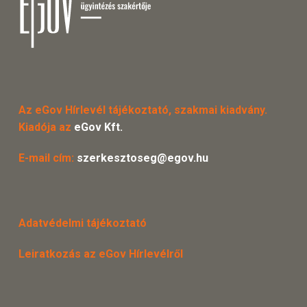
Az eGov Hírlevél tájékoztató, szakmai kiadvány.
Kiadója az
eGov Kft.
E-mail cím:
szerkesztoseg@egov.hu
Adatvédelmi tájékoztató
Leiratkozás az eGov Hírlevélről