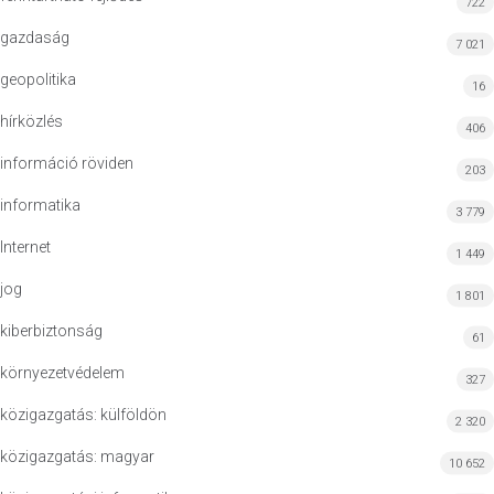
722
gazdaság
7 021
geopolitika
16
hírközlés
406
információ röviden
203
informatika
3 779
Internet
1 449
jog
1 801
kiberbiztonság
61
környezetvédelem
327
közigazgatás: külföldön
2 320
közigazgatás: magyar
10 652