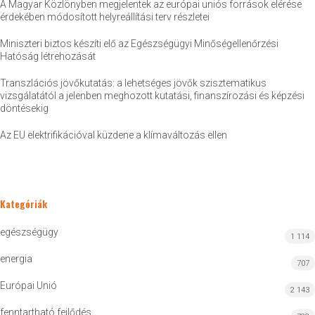
A Magyar Közlönyben megjelentek az európai uniós források elérése
érdekében módosított helyreállítási terv részletei
Miniszteri biztos készíti elő az Egészségügyi Minőségellenőrzési
Hatóság létrehozását
Transzlációs jövőkutatás: a lehetséges jövők szisztematikus
vizsgálatától a jelenben meghozott kutatási, finanszírozási és képzési
döntésekig
Az EU elektrifikációval küzdene a klímaváltozás ellen
Kategóriák
egészségügy
1 114
energia
707
Európai Unió
2 143
fenntartható fejlődés