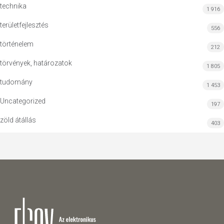
technika
1 916
területfejlesztés
556
történelem
212
törvények, határozatok
1 805
tudomány
1 453
Uncategorized
197
zöld átállás
403