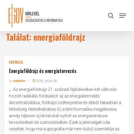
Skip
to
Menu
search
main
Close
content
Menu
Találat: energiaföldrajz
ENERGIA
Energiaföldrajz és energiatervezés
by
redaktor
2018. július 28.
„...Az energiaföldrajz 21. századi fejlődésében két változás
hozott radikális fordulatot: a) az energiatermelés
decentralizálása, földrajzi szétterjedése és ebből fakadóan a
térbeliség felértékelődése; b) a térinformatika megjelenése,
amely teljesen új távlatokat nyitott az energiarendszer
tervezésében és szervezésében. Ezek a jelenségek oda
vezettek, hogy ma a geográfia már nem külső szemlélője az