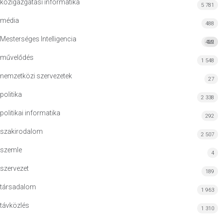
közigazgatási informatika
5 781
média
488
Mesterséges Intelligencia
422
MI
művelődés
1 548
nemzetközi szervezetek
27
politika
2 338
politikai informatika
292
szakirodalom
2 507
szemle
4
szervezet
189
társadalom
1 963
távközlés
1 310