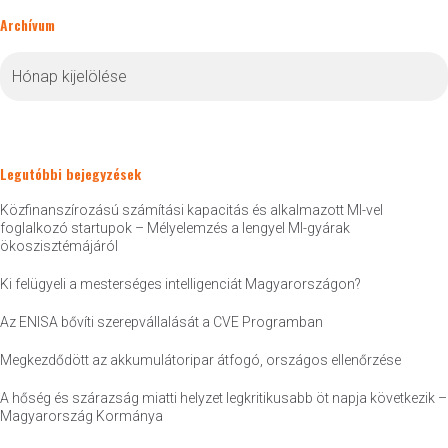
Archívum
Archívum
Legutóbbi bejegyzések
Közfinanszírozású számítási kapacitás és alkalmazott MI-vel
foglalkozó startupok – Mélyelemzés a lengyel MI-gyárak
ökoszisztémájáról
Ki felügyeli a mesterséges intelligenciát Magyarországon?
Az ENISA bővíti szerepvállalását a CVE Programban
Megkezdődött az akkumulátoripar átfogó, országos ellenőrzése
A hőség és szárazság miatti helyzet legkritikusabb öt napja következik –
Magyarország Kormánya