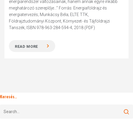
energiarendszer változásainak, hanem annak egyre inkább
meghatározó szereplője...” Forrás: Energiaföldrajz és
energiatervezés; Munkácsy Béla; ELTE TTK,
Földrajztudományi Központ, Környezet- és Tájföldrajzi
Tanszék; ISBN 978-963-284-594-4; 2018 (PDF)
READ MORE
Keresés..