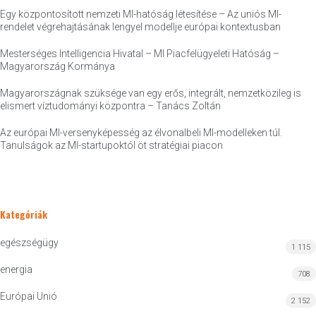
Egy központosított nemzeti MI-hatóság létesítése – Az uniós MI-
rendelet végrehajtásának lengyel modellje európai kontextusban
Mesterséges Intelligencia Hivatal – MI Piacfelügyeleti Hatóság –
Magyarország Kormánya
Magyarországnak szüksége van egy erős, integrált, nemzetközileg is
elismert víztudományi központra – Tanács Zoltán
Az európai MI-versenyképesség az élvonalbeli MI-modelleken túl.
Tanulságok az MI-startupoktól öt stratégiai piacon
Kategóriák
egészségügy
1 115
energia
708
Európai Unió
2 152