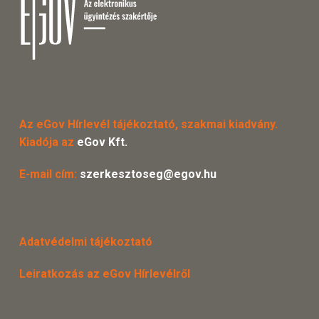
Az eGov Hírlevél tájékoztató, szakmai kiadvány.
Kiadója az
eGov Kft.
E-mail cím:
szerkesztoseg@egov.hu
Adatvédelmi tájékoztató
Leiratkozás az eGov Hírlevélről