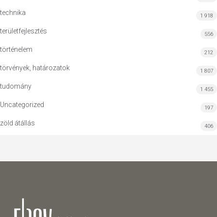
technika
1 918
területfejlesztés
556
történelem
212
törvények, határozatok
1 807
tudomány
1 455
Uncategorized
197
zöld átállás
406