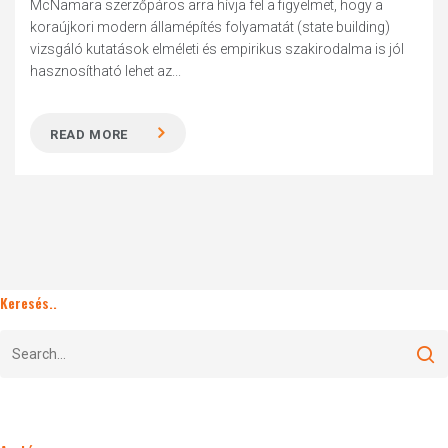
McNamara szerzőpáros arra hívja fel a figyelmet, hogy a
koraújkori modern államépítés folyamatát (state building)
vizsgáló kutatások elméleti és empirikus szakirodalma is jól
hasznosítható lehet az...
READ MORE
Keresés..