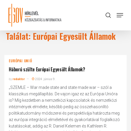
Skip
to
Menu
search
main
Close
content
Menu
Találat: Európai Egyesült Államok
EURÓPAI UNIÓ
Háború szülte Európai Egyesült Államok?
by
redaktor
2024. június 9.
„SZEMLE – War made state and state made war – szól a
klasszikus megállapítás. De vajon igaz ez az Európai Unióra
is? Míg kezdetben a nemzetközi kapcsolatok és nemzetközi
intézmények elmélete, később pedig az összehasonlító
politikatudomány módszerei és perspektívája határozta meg
az európai integráció elméletével és gyakorlatával foglalkozó
kutatásokat, addig az R. Daniel Kelemen és Kathleen R.