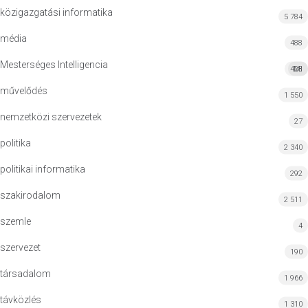
közigazgatási informatika
5 784
média
488
Mesterséges Intelligencia
428
MI
művelődés
1 550
nemzetközi szervezetek
27
politika
2 340
politikai informatika
292
szakirodalom
2 511
szemle
4
szervezet
190
társadalom
1 966
távközlés
1 310