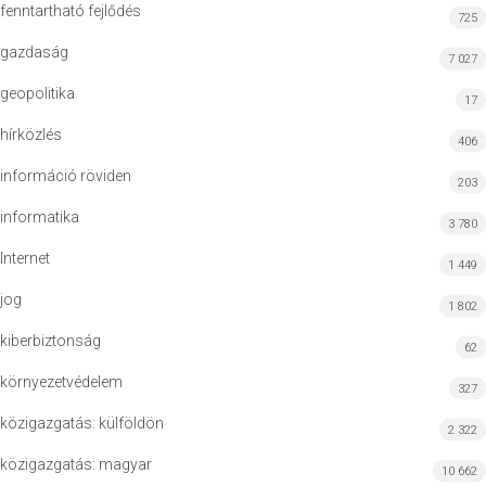
fenntartható fejlődés
725
gazdaság
7 027
geopolitika
17
hírközlés
406
információ röviden
203
informatika
3 780
Internet
1 449
jog
1 802
kiberbiztonság
62
környezetvédelem
327
közigazgatás: külföldön
2 322
közigazgatás: magyar
10 662