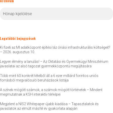
Archívum
Archívum
Legutóbbi bejegyzések
Ki fizeti az MI adatközpont építési láz óriási infrastrukturális költségeit?
– 2026. augusztus 10.
Legyen élmény a tanulás! – Az Oktatási és Gyermekügyi Minisztérium
javaslatai az alsó tagozat gyermekközpontú megújítására
Több mint 60 konkrét tételből áll a 6 ezer milliárd forintos uniós
forrásból megvalósuló beruházások listája
A színek mögött számok, a számok mögött történetek – Mindent
megmutatnak a KSH interaktív térképei
Megjelent a NIS2 Whitepaper újabb kiadása – Tapasztalatok és
javaslatok az elmúlt másfél év gyakorlata alapján