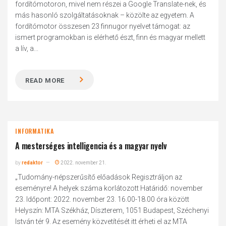
fordítómotoron, mivel nem részei a Google Translate-nek, és
más hasonló szolgáltatásoknak – közölte az egyetem. A
fordítómotor összesen 23 finnugor nyelvet támogat: az
ismert programokban is elérhető észt, finn és magyar mellett
a lív, a...
READ MORE
INFORMATIKA
A mesterséges intelligencia és a magyar nyelv
by
redaktor
2022. november 21.
„Tudomány-népszerűsítő előadások Regisztráljon az
eseményre! A helyek száma korlátozott Határidő: november
23. Időpont: 2022. november 23. 16.00-18.00 óra között
Helyszín: MTA Székház, Díszterem, 1051 Budapest, Széchenyi
István tér 9. Az esemény közvetítését itt érheti el az MTA