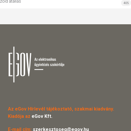
zöld átállás
405
Az eGov Hírlevél tájékoztató, szakmai kiadvány.
Kiadója az
eGov Kft.
E-mail cím:
szerkesztoseg@egov.hu