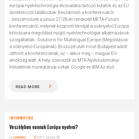
európai nyelvtechnológia élvonalába tartozó kutatók és az EU
döntéshozói találkoztak. Beszámoló a konferenciáról.
...beszámolunk a június 27-28-án rendezett META-Forum
konferenciáról, melynek központi témáját a soknyelvű Európa
kihívásaira megoldást nyújtó nyelvtechnológiai alkalmazások
szolgáltatták...Solutions for Multilingual Europe (Megoldások
a soknyelvű Európának). Brüsszel után most Budapest adott
otthont a konferenciának, az – akkor még – magyar EU-
elnökség alatt. A helyi szervezők az MTA Nyelvtudományi
Intézetének munkatársai voltak. Google és IBM Az első...
READ MORE
INFORMATIKA
Veszélyben vannak Európa nyelvei?
by
redaktor
2011. június 28.