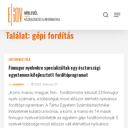
Skip
to
Menu
search
main
Close
content
Menu
Találat: gépi fordítás
INFORMATIKA
Finnugor nyelvekre specializáltak egy észtországi
egyetemen kifejlesztett fordítóprogramot
by
redaktor
2023. március 27.
„Komi, mansi, magyar, finn... fordítómotor készült 23 finnugor
nyelv számára, a többségük most először elérhető nyilvános
fordítóprogramban. A Tartui Egyetem Számítástechnikai
Intézetének kutatói a livóniai, a komi, a mansi és 14 másik
finnugor nyelvvel bővítették az egyetem gépi fordítómotorját. E
nyelvek többsége most először vált elérhetővé nyilvános