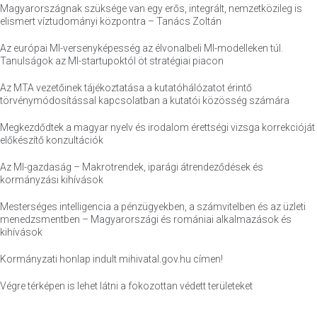
Magyarországnak szüksége van egy erős, integrált, nemzetközileg is
elismert víztudományi központra – Tanács Zoltán
Az európai MI-versenyképesség az élvonalbeli MI-modelleken túl.
Tanulságok az MI-startupoktól öt stratégiai piacon
Az MTA vezetőinek tájékoztatása a kutatóhálózatot érintő
törvénymódosítással kapcsolatban a kutatói közösség számára
Megkezdődtek a magyar nyelv és irodalom érettségi vizsga korrekcióját
előkészítő konzultációk
Az MI-gazdaság – Makrotrendek, iparági átrendeződések és
kormányzási kihívások
Mesterséges intelligencia a pénzügyekben, a számvitelben és az üzleti
menedzsmentben – Magyarországi és romániai alkalmazások és
kihívások
Kormányzati honlap indult mihivatal.gov.hu címen!
Végre térképen is lehet látni a fokozottan védett területeket