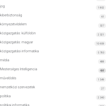
jog
1 802
kiberbiztonság
61
környezetvédelem
327
közigazgatás: külföldön
2 321
közigazgatás: magyar
10 659
közigazgatási informatika
5 783
média
488
Mesterséges Intelligencia
427
MI
művelődés
1 549
nemzetközi szervezetek
27
politika
2 340
politikai informatika