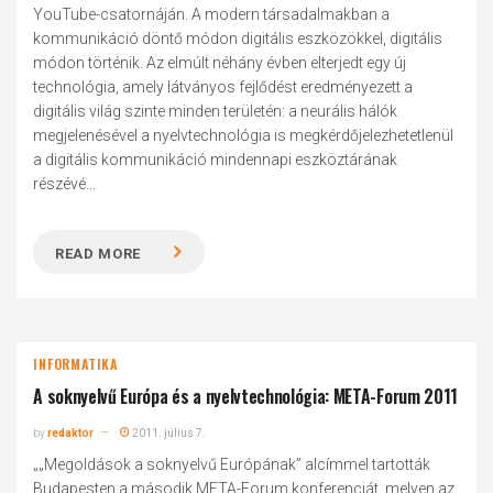
YouTube-csatornáján. A modern társadalmakban a
kommunikáció döntő módon digitális eszközökkel, digitális
módon történik. Az elmúlt néhány évben elterjedt egy új
technológia, amely látványos fejlődést eredményezett a
digitális világ szinte minden területén: a neurális hálók
megjelenésével a nyelvtechnológia is megkérdőjelezhetetlenül
a digitális kommunikáció mindennapi eszköztárának
részévé...
READ MORE
INFORMATIKA
A soknyelvű Európa és a nyelvtechnológia: META-Forum 2011
by
redaktor
2011. július 7.
„„Megoldások a soknyelvű Európának” alcímmel tartották
Budapesten a második META-Forum konferenciát, melyen az