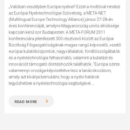
„Valóban veszélyben Európa nyelvei? Ezzel a mottóval rendezi
az Európai Nyelvtechnológiai Szövetség, a META-NET
(Multilingual Europe Technology Alliance) június 27-28-án
éves konferenciáját, amelyre Magyarország uniós elnöksége
kapcsán kerül sor Budapesten. A META-FORUM 2011
konferenciára jelentkezett 300 résztvevő között az Európai
Bizottság Főigazgatóságának magas rangú képviselői, vezető
európai kutatóközpontok, nagyvállalatok, fordítószolgáltatók
és a nyelvtechnológia felhasználói, valamint a kutatást és
innovációt támogató döntéshozók találhatók. "Európa szinte
valamennyi országa képviseltetve lesz a tanácskozáson,
amely azt kívánja bemutatni, hogy a nyelvi határok
legyőzhetőek a nyelvtechnológia segítségével....
READ MORE