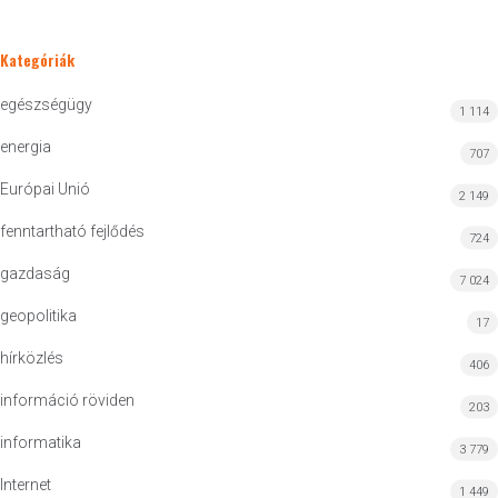
Kategóriák
egészségügy
1 114
energia
707
Európai Unió
2 149
fenntartható fejlődés
724
gazdaság
7 024
geopolitika
17
hírközlés
406
információ röviden
203
informatika
3 779
Internet
1 449