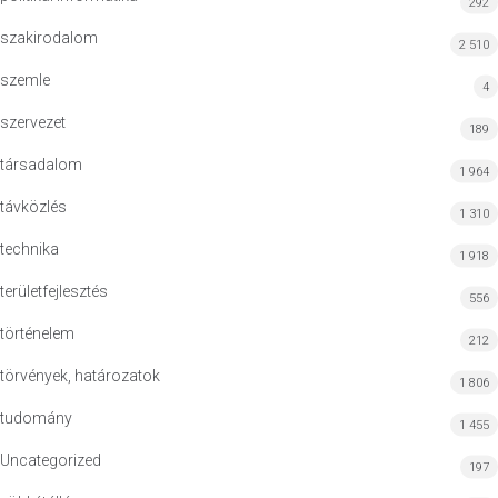
292
szakirodalom
2 510
szemle
4
szervezet
189
társadalom
1 964
távközlés
1 310
technika
1 918
területfejlesztés
556
történelem
212
törvények, határozatok
1 806
tudomány
1 455
Uncategorized
197