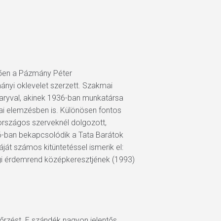
tően a Pázmány Péter
nyi oklevelet szerzett. Szakmai
yaryval, akinek 1936-ban munkatársa
ai elemzésben is. Különösen fontos
rszágos szerveknél dolgozott,
6-ban bekapcsolódik a Tata Barátok
át számos kitüntetéssel ismerik el:
gi érdemrend középkeresztjének (1993)
őrzést. E szándék nagyon jelentős