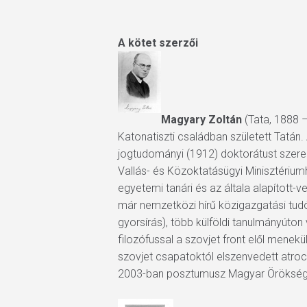
A kötet szerzői
Magyary Zoltán
(Tata, 1888 
Katonatiszti családban született Tatán.
jogtudományi (1912) doktorátust szerez.
Vallás- és Közoktatásügyi Minisztérium
egyetemi tanári és az általa alapítot
már nemzetközi hírű közigazgatási tudó
gyorsírás), több külföldi tanulmányúton
filozófussal a szovjet front elől mene
szovjet csapatoktól elszenvedett atroci
Hit enter to search or ESC to close
2003-ban posztumusz Magyar Örökség d