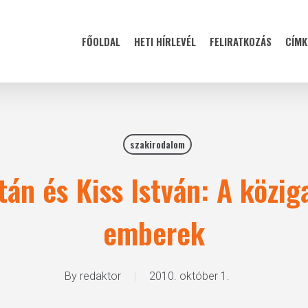
FŐOLDAL
HETI HÍRLEVÉL
FELIRATKOZÁS
CÍMK
szakirodalom
án és Kiss István: A közig
emberek
By
redaktor
2010. október 1.