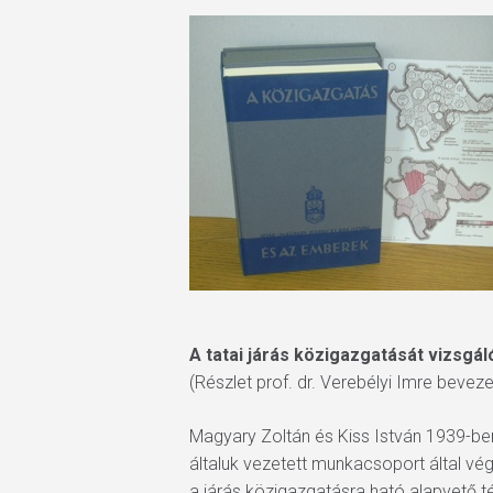
A tatai járás közigazgatását vizsgál
(Részlet prof. dr. Verebélyi Imre bevez
Magyary Zoltán és Kiss István 1939-ben
általuk vezetett munkacsoport által vég
a járás közigazgatásra ható alapvető t