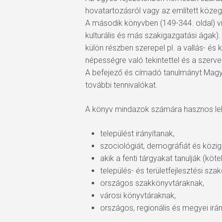
hovatartozásról vagy az említett közeg
A második könyvben (149-344. oldal) vi
kulturális és más szakigazgatási ágak).
külön részben szerepel pl. a vallás- és 
népességre való tekintettel és a sze
A befejező és címadó tanulmányt Magyary
további tennivalókat.
A könyv mindazok számára hasznos lehe
települést irányítanak,
szociológiát, demográfiát és közig
akik a fenti tárgyakat tanulják (köt
település- és területfejlesztési sz
országos szakkönyvtáraknak,
városi könyvtáraknak,
országos, regionális és megyei ir