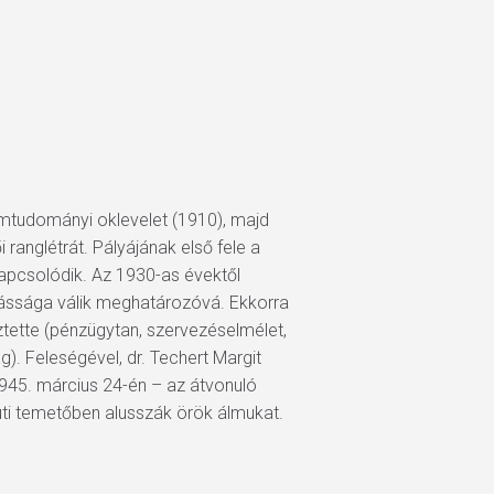
lamtudományi oklevelet (1910), majd
ranglétrát. Pályájának első fele a
kapcsolódik. Az 1930-as évektől
kássága válik meghatározóvá. Ekkorra
ztette (pénzügytan, szervezéselmélet,
). Feleségével, dr. Techert Margit
1945. március 24-én – az átvonuló
 úti temetőben alusszák örök álmukat.