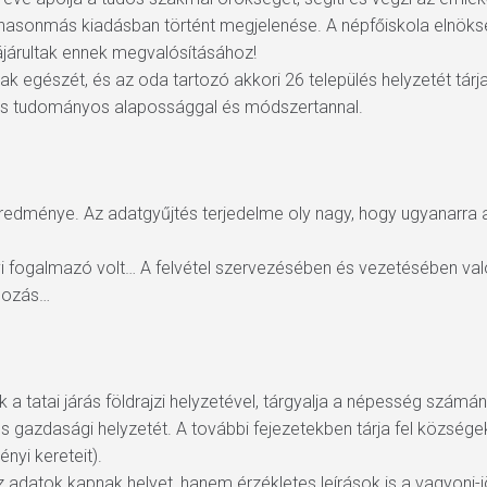
 hasonmás kiadásban történt megjelenése. A népfőiskola elnö
járultak ennek megvalósításához!
k egészét, és az oda tartozó akkori 26 település helyzetét tárj
es tudományos alapossággal és módszertannal.
redménye. Az adatgyűjtés terjedelme oly nagy, hogy ugyanarra
yi fogalmazó volt… A felvétel szervezésében és vezetésében va
lgozás…
ik a tatai járás földrajzi helyzetével, tárgyalja a népesség szám
 gazdasági helyzetét. A további fejezetekben tárja fel községek 
nyi kereteit).
adatok kapnak helyet, hanem érzékletes leírások is a vagyoni-