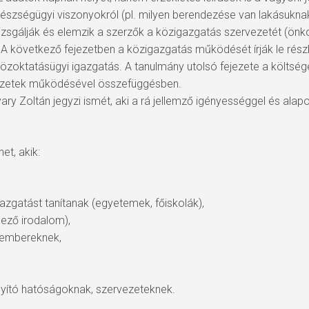
észségügyi viszonyokról (pl. milyen berendezése van lakásuknak
zsgálják és elemzik a szerzők a közigazgatás szervezetét (önk
 A következő fejezetben a közigazgatás működését írják le részb
közoktatásügyi igazgatás. A tanulmány utolsó fejezete a költségek
rvezetek működésével összefüggésben.
 Zoltán jegyzi ismét, aki a rá jellemző igényességgel és alaposs
t, akik:
azgatást tanítanak (egyetemek, főiskolák),
elező irodalom),
akembereknek,
ányító hatóságoknak, szervezeteknek.