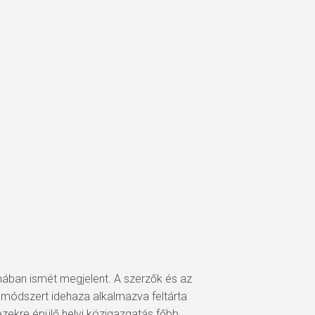
rmában ismét megjelent. A szerzők és az
ng módszert idehaza alkalmazva feltárta
ezekre épülő helyi közigazgatás főbb