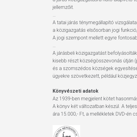
jellemzőit.
…
A tatai járás ténymegállapító vizsgála
a közigazgatás elsősorban jogi funkció,
A jogi szempont mellett egyre fontosab
…
A járásbeli közigazgatást befolyásolták 
kisebb részt községösszevonás útján (p
és a szomszédos községek egyesítéséne
ügyekre szövetkezett, például közjegyző
Könyvészeti adatok
Az 1939-ben megjelent kötet hasonmás
A könyv két változatban készül. A telj
ára 15.000,- Ft, a mellékletek DVD-én c