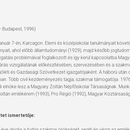
– Budapest, 1996)
anuár 7-én, Karcagon. Elemi és középiskolai tanulmányait köve
ait, ahol előbb államtudományi (1929), majd később jogtudomá
gatási problémáival foglalkozott és így kerül kapcsolatba Mag
Járás vizsgálatának előkészítésében, szervezésében és a szakm
éti és Gazdasági Szövetkezet igazgatójaként. A háború után o
ban. Több civil kezdeményezés tagja, szakmai támogatója. 197
i elnöke lesz a Magyary Zoltán Népfőiskolai Társaságnak. Munkáj
oltán emlékérem (1993), Pro Régió (1992), Magyar Köztársasá
tet ismertetője:
éve ápolja a tudós szakmai örökségét, segíti és végzi az emlék