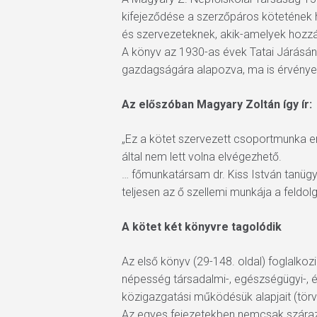
kifejeződése a szerzőpáros kötetének
és szervezeteknek, akik-amelyek hozzá
A könyv az 1930-as évek Tatai Járásána
gazdagságára alapozva, ma is érvény
Az előszóban Magyary Zoltán így ír:
„Ez a kötet szervezett csoportmunka e
által nem lett volna elvégezhető.
… főmunkatársam dr. Kiss István tanüg
teljesen az ő szellemi munkája a feldo
A kötet két könyvre tagolódik
Az első könyv (29-148. oldal) foglalkoz
népesség társadalmi-, egészségügyi-, és
közigazgatási működésük alapjait (törvé
Az egyes fejezetekben nemcsak száraz 