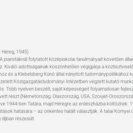
– Héreg, 1945)
 A piaristáknál folytatott középiskolai tanulmányait követően ál
 Kiváló adottságainak köszönhetően végigjárja a köztisztviselői 
hoz és a Klebelsberg Kúnó által irányított tudománypolitikához 
t-vezetett Közigazgatástudományi Intézetben végzett kutató mun
s. Több nyelven beszélt, saját képességeit folyamatosan fejles
 vett részt (Németország, Olaszország, USA, Szovjet-Oroszország
külve 1944-ben Tatára, majd Héregre az erdészházba költöznek. 
tások hatására – az önkéntes halált választják. A tatai Környei
íjban részesült.