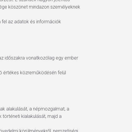
ksége köszönet mindazon személyeknek
a fel az adatok és információk
 az időszakra vonatkozólag egy ember
ló értékes közreműködésén felül
ának alakulását, a népmozgalmat, a
történeti kialakulását, majd a
jövedelmi körülményekről, nemzetiségi