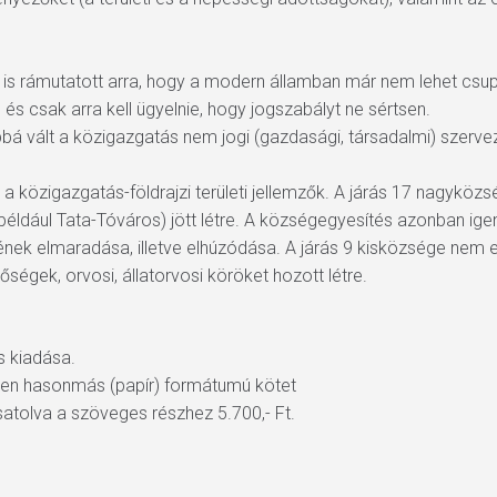
ta is rámutatott arra, hogy a modern államban már nem lehet csu
 és csak arra kell ügyelnie, hogy jogszabályt ne sértsen.
bá vált a közigazgatás nem jogi (gazdasági, társadalmi) szervez
a közigazgatás-földrajzi területi jellemzők. A járás 17 nagyközség
éldául Tata-Tóváros) jött létre. A községegyesítés azonban igen 
k elmaradása, illetve elhúzódása. A járás 9 kisközsége nem e
ségek, orvosi, állatorvosi köröket hozott létre.
 kiadása.
esen hasonmás (papír) formátumú kötet
satolva a szöveges részhez 5.700,- Ft.