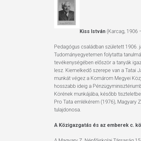
Kiss István
(Karcag, 1906 
Pedagógus családban született 1906. j
Tudományegyetemen folytatta tanulmány
tevékenységében először a tanyák igaz
lesz. Kiemelkedő szerepe van a Tatai 
munkát végez a Komárom Megyei Közjól
hosszabb ideig a Pénzügyminisztérium
Körének munkájába, később tiszteletbel
Pro Tata emlékérem (1976), Magyary Z
tulajdonosa.
A Közigazgatás és az emberek c. kö
A Magyary Z. Népfőiskolai Társaság 15 