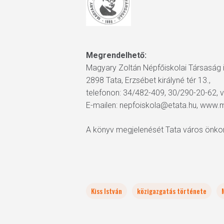
Megrendelhető:
Magyary Zoltán Népfőiskolai Társaság
2898 Tata, Erzsébet királyné tér 13.,
telefonon: 34/482-409, 30/290-20-62, 
E-mailen: nepfoiskola@etata.hu, www.
A könyv megjelenését Tata város önk
Kiss István
közigazgatás története