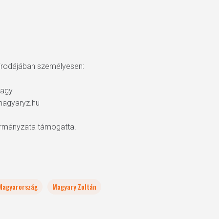
 irodájában személyesen:
vagy
magyaryz.hu
ormányzata támogatta.
Magyarország
Magyary Zoltán