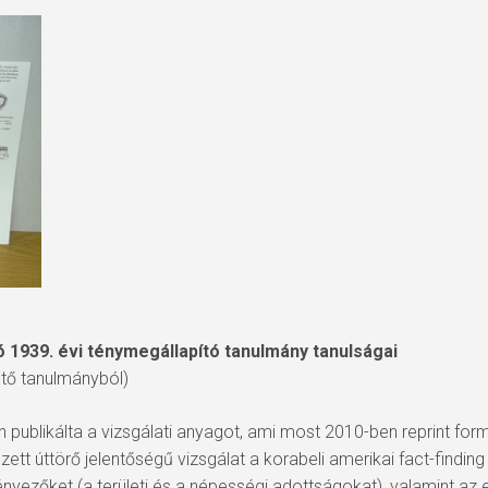
ó 1939. évi ténymegállapító tanulmány tanulságai
ető tanulmányból)
 publikálta a vizsgálati anyagot, ami most 2010-ben reprint fo
zett úttörő jelentőségű vizsgálat a korabeli amerikai fact-findi
ényezőket (a területi és a népességi adottságokat), valamint az 