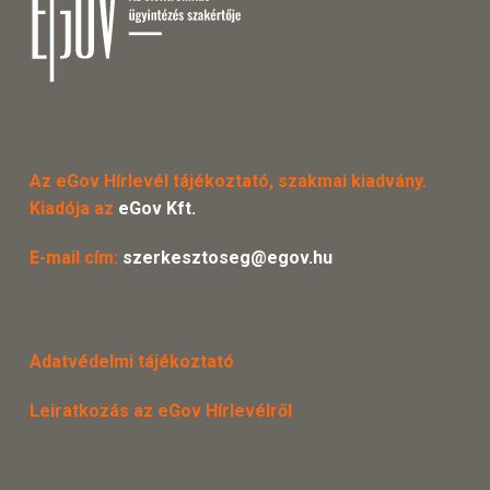
Az eGov Hírlevél tájékoztató, szakmai kiadvány.
Kiadója az
eGov Kft.
E-mail cím:
szerkesztoseg@egov.hu
Adatvédelmi tájékoztató
Leiratkozás az eGov Hírlevélről