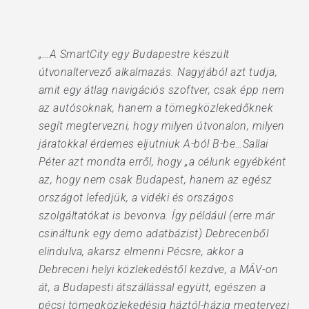
„…A SmartCity egy Budapestre készült
útvonaltervező alkalmazás. Nagyjából azt tudja,
amit egy átlag navigációs szoftver, csak épp nem
az autósoknak, hanem a tömegközlekedőknek
segít megtervezni, hogy milyen útvonalon, milyen
járatokkal érdemes eljutniuk A-ból B-be…Sallai
Péter azt mondta erről, hogy „a célunk egyébként
az, hogy nem csak Budapest, hanem az egész
országot lefedjük, a vidéki és országos
szolgáltatókat is bevonva. Így például (erre már
csináltunk egy demo adatbázist) Debrecenből
elindulva, akarsz elmenni Pécsre, akkor a
Debreceni helyi közlekedéstől kezdve, a MÁV-on
át, a Budapesti átszállással együtt, egészen a
pécsi tömegközlekedésig háztól-házig megtervezi