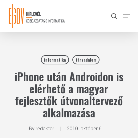
Skip
to
Menu
search
main
Close
content
Menu
informatika
társadalom
iPhone után Androidon is
elérhető a magyar
fejlesztők útvonaltervező
alkalmazása
By
redaktor
2010. október 6.