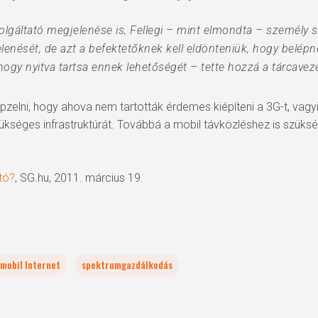
lgáltató megjelenése is, Fellegi – mint elmondta – személy s
enését, de azt a befektetőknek kell eldönteniük, hogy belépn
gy nyitva tartsa ennek lehetőségét – tette hozzá a tárcaveze
zelni, hogy ahova nem tartották érdemes kiépíteni a 3G-t, vagyis
zükséges infrastruktúrát. Továbbá a mobil távközléshez is szüks
tó?
, SG.hu, 2011. március 19.
mobil Internet
spektrumgazdálkodás