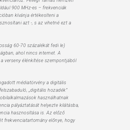
rekvenciához. Fellegi Tamás nemzeti
például 900 MHz-es – frekvenciák
óban kívánja értékesíteni a
znosítani azt -, s az vihetné ezt a
osság 60-70 százalékát fedi le)
gban, ahol nincs internet. A
t a verseny élénkítése szempontjából
ogadott médiatörvény a digitális
felszabaduló, „digitális hozadék”
mobilalkalmazások használhatnak
cia pályáztatását helyezte kilátásba,
encia hasznosítása is. Az előző
ét frekvenciatartomány előnye, hogy