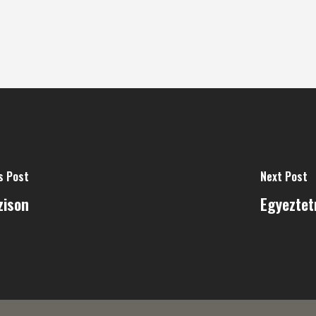
s Post
Next Post
zison
Egyeztet