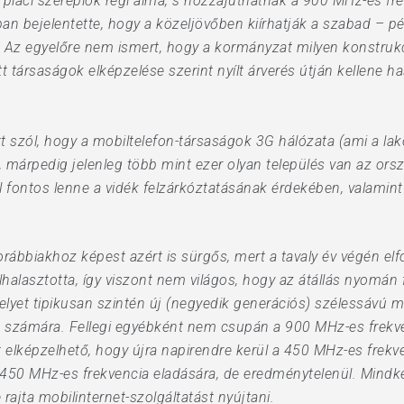
l a piaci szereplők régi álma, s hozzájuthatnak a 900 MHz-es f
ban bejelentette, hogy a közeljövőben kiírhatják a szabad – 
 Az egyelőre nem ismert, hogy a kormányzat milyen konstrukci
t társaságok elképzelése szerint nyílt árverés útján kellene has
tt szól, hogy a mobiltelefon-társaságok 3G hálózata (ami a lak
árpedig jelenleg több mint ezer olyan település van az orszá
ül fontos lenne a vidék felzárkóztatásának érdekében, valamin
rábbiakhoz képest azért is sürgős, mert a tavaly év végén elf
elhalasztotta, így viszont nem világos, hogy az átállás nyomán 
lyet tipikusan szintén új (negyedik generációs) szélessávú 
k számára. Fellegi egyébként nem csupán a 900 MHz-es frekven
 elképzelhető, hogy újra napirendre kerül a 450 MHz-es frekv
a 450 MHz-es frekvencia eladására, de eredménytelenül. Mindk
ajta mobilinternet-szolgáltatást nyújtani.