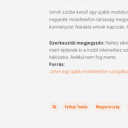
Ismét szóba került egy újabb mobilszo
negyedik mobiltelefon-társaság megjel
kormányzat feladata ennek kapcsán, ho
Szerkesztői megjegyzés:
Nehéz elkép
miért építenék ki a mobil Internethez s
hálózatra. Anélkül nem fog menni.
Forrás:
Jöhet egy újabb mobiltelefon-szolgálta
3G
Fellegi Tamás
Magyarország