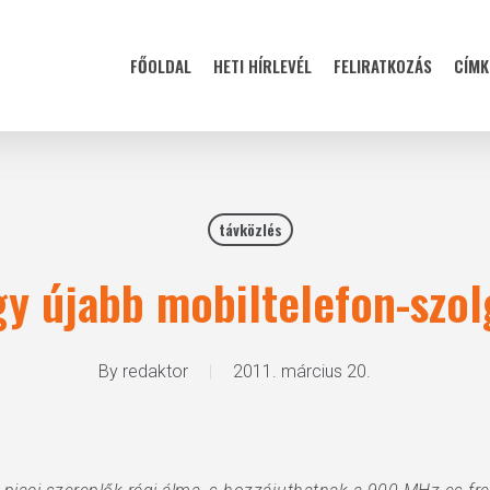
FŐOLDAL
HETI HÍRLEVÉL
FELIRATKOZÁS
CÍMK
távközlés
gy újabb mobiltelefon-szol
By
redaktor
2011. március 20.