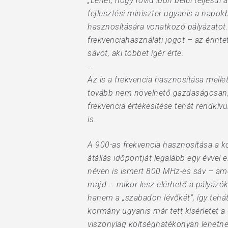
„Lehet, hogy rövid időn belül teljesü
fejlesztési miniszter ugyanis a napok
hasznosítására vonatkozó pályázatot.
frekvenciahasználati jogot – az érintet
sávot, aki többet ígér érte.
…
Az is a frekvencia hasznosítása melle
tovább nem növelhető gazdaságosan, m
frekvencia értékesítése tehát rendkív
is.
A 900-as frekvencia hasznosítása a ko
átállás időpontját legalább egy évvel 
néven is ismert 800 MHz-es sáv – ame
majd – mikor lesz elérhető a pályázó
hanem a „szabadon lévőkét”, így tehát
kormány ugyanis már tett kísérletet 
viszonylag költséghatékonyan lehetne r