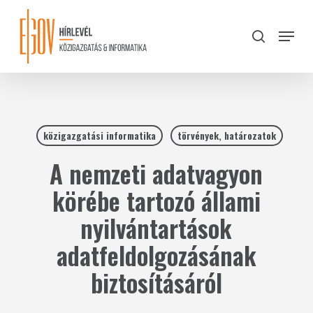
Skip
to
Menu
search
main
Close
content
Menu
közigazgatási informatika
törvények, határozatok
A nemzeti adatvagyon
körébe tartozó állami
nyilvántartások
adatfeldolgozásának
biztosításáról