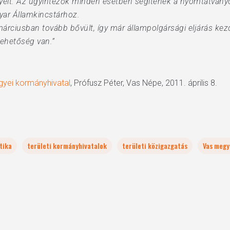
yelt. Az ügyintézők minden esetben segítenek a nyomtatványok
yar Államkincstárhoz.
 márciusban tovább bővült, így már állampolgársági eljárás k
lehetőség van.”
gyei kormányhivatal
, Prófusz Péter, Vas Népe, 2011. április 8.
tika
területi kormányhivatalok
területi közigazgatás
Vas megy