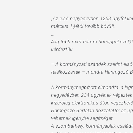
„Az első negyedévben 1253 ügyfél kere
március 1-jétől tovább bővült.
…
Alig több mint három hónappal ezelőt
kérdeztük.
– A kormányzati szándék szerint elsőd
találkozzanak – mondta Harangozó B
…
A kormánymegbízott elmondta: a legnép
negyedévben 234 ügyfélnek végeztek r
kizárólag elektronikus úton végezhet
Harangozó Bertalan hozzátette: az ügy
vehetnek igénybe segítséget.
A szombathelyi kormányablak családt