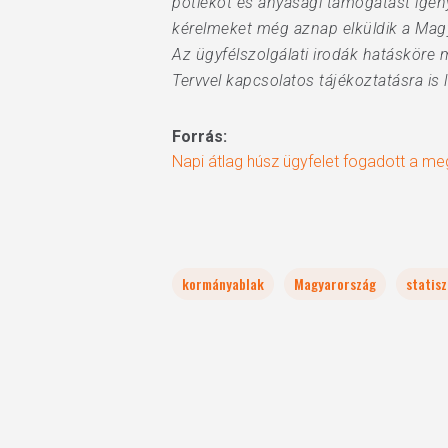
pótlékot és anyasági támogatást igén
kérelmeket még aznap elküldik a Mag
Az ügyfélszolgálati irodák hatásköre
Tervvel kapcsolatos tájékoztatásra is 
Forrás:
Napi átlag húsz ügyfelet fogadott a me
kormányablak
Magyarország
statisz