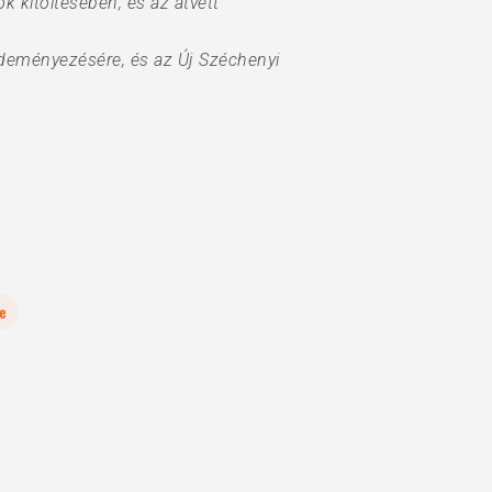
 kitöltésében, és az átvett
ezdeményezésére, és az Új Széchenyi
e