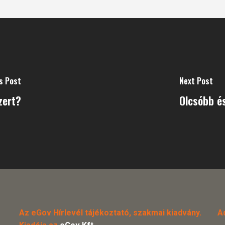
s Post
Next Post
zert?
Olcsóbb é
Az eGov Hírlevél tájékoztató, szakmai kiadvány.
A