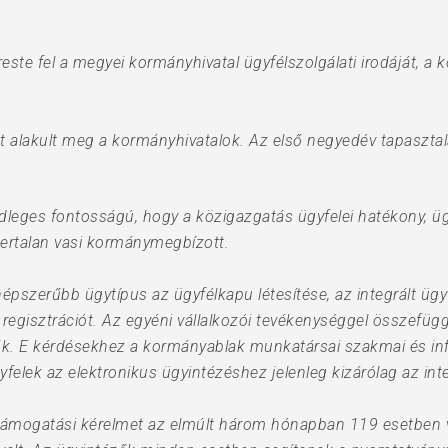
ste fel a megyei kormányhivatal ügyfélszolgálati irodáját, a
t alakult meg a kormányhivatalok. Az első negyedév tapaszta
leges fontosságú, hogy a közigazgatás ügyfelei hatékony, ügy
ertalan vasi kormánymegbízott.
szerűbb ügytípus az ügyfélkapu létesítése, az integrált ügyfé
egisztrációt. Az egyéni vállalkozói tevékenységgel összefüg
ők. E kérdésekhez a kormányablak munkatársai szakmai és info
felek az elektronikus ügyintézéshez jelenleg kizárólag az inte
ámogatási kérelmet az elmúlt három hónapban 119 esetben ve