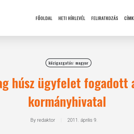
FŐOLDAL
HETI HÍRLEVÉL
FELIRATKOZÁS
CÍMK
közigazgatás: magyar
ag húsz ügyfelet fogadott
kormányhivatal
By
redaktor
2011. április 9.