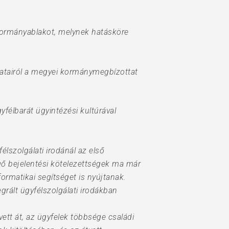
 kormányablakot, melynek hatásköre
latairól a megyei kormánymegbízottat
félbarát ügyintézési kultúrával
lszolgálati irodánál az első
gő bejelentési kötelezettségek ma már
rmatikai segítséget is nyújtanak.
grált ügyfélszolgálati irodákban
tt át, az ügyfelek többsége családi