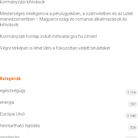
kormányzási kihívások
Mesterséges intelligencia a pénzügyekben, a számvitelben és az üzleti
menedzsmentben – Magyarországi és romániai alkalmazások és
kihívások
Kormányzati honlap indult mihivatal.gov.hu címen!
Végre térképen is lehet látni a fokozottan védett területeket
Kategóriák
egészségügy
1 114
energia
707
Európai Unió
2 149
fenntartható fejlődés
724
gazdaság