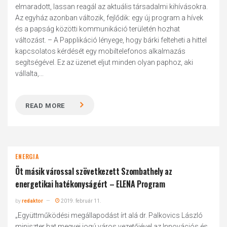
elmaradott, lassan reagál az aktuális társadalmi kihívásokra.
Az egyház azonban változik, fejlődik: egy új program a hívek
és a papság közötti kommunikáció területén hozhat
változást. – A Papplikáció lényege, hogy bárki felteheti a hittel
kapcsolatos kérdését egy mobiltelefonos alkalmazás
segítségével. Ez az üzenet eljut minden olyan paphoz, aki
vállalta,...
READ MORE
ENERGIA
Öt másik várossal szövetkezett Szombathely az
energetikai hatékonyságért – ELENA Program
by
redaktor
2019. február 11.
„Együttműködési megállapodást írt alá dr. Palkovics László
miniszter hat megyei jogú város vezetőjével az Innovációs és