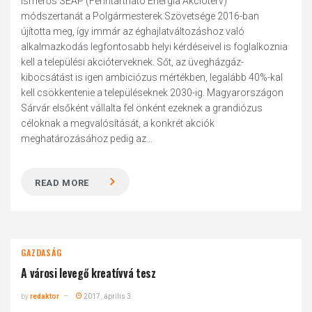
ismerős SEAP (Fenntartható Energia Akcióterv)
módszertanát a Polgármesterek Szövetsége 2016-ban
újította meg, így immár az éghajlatváltozáshoz való
alkalmazkodás legfontosabb helyi kérdéseivel is foglalkoznia
kell a települési akcióterveknek. Sőt, az üvegházgáz-
kibocsátást is igen ambiciózus mértékben, legalább 40%-kal
kell csökkentenie a településeknek 2030-ig. Magyarországon
Sárvár elsőként vállalta fel önként ezeknek a grandiózus
céloknak a megvalósítását, a konkrét akciók
meghatározásához pedig az...
READ MORE
GAZDASÁG
A városi levegő kreatívvá tesz
by
redaktor
2017. április 3.