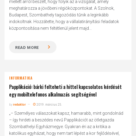
mellett arról beszélt, hogy folyik az a vizsgálat, amely
meghatározza a jövőbeni régióközpontokat. A Szolnok,
Budapest, Szombathely tagozódás tűnik a leginkább
indokoltnak. Hozzátette, hogy a vállalatirányítási feladatok
központosítása nem feltétlenül jelent majd...
READ MORE
INFORMATIKA
Papplikáció: bárki felteheti a hittel kapcsolatos kérdését
egy mobiltelefonos alkalmazás segítségével
by
redaktor
2019. március 25.
„– Személyes válaszokat kapsz, hamarabb, mint gondolnád
– így hirdeti a beszédes nevű Papplikációt az ötletgazda
Szombathelyi Egyházmegye. Gyakran éri az a kritika a
katolikus egyházat, hogy nem tart lépést a kor fejlődésével,