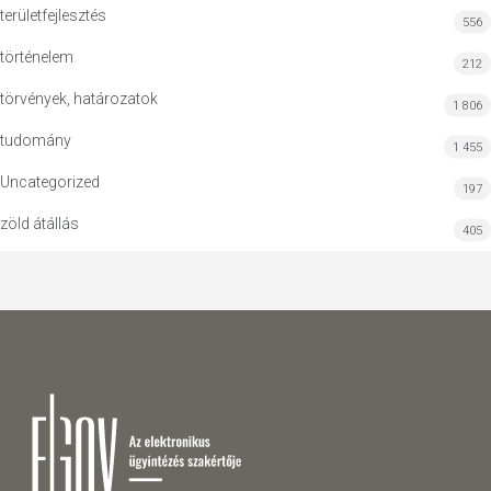
területfejlesztés
556
történelem
212
törvények, határozatok
1 806
tudomány
1 455
Uncategorized
197
zöld átállás
405