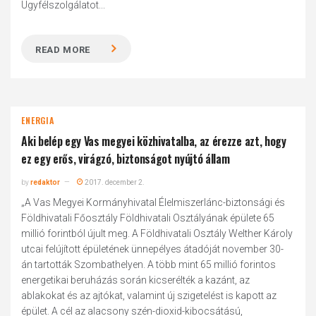
Ügyfélszolgálatot...
READ MORE
ENERGIA
Aki belép egy Vas megyei közhivatalba, az érezze azt, hogy
ez egy erős, virágzó, biztonságot nyújtó állam
by
redaktor
2017. december 2.
„A Vas Megyei Kormányhivatal Élelmiszerlánc-biztonsági és
Földhivatali Főosztály Földhivatali Osztályának épülete 65
millió forintból újult meg. A Földhivatali Osztály Welther Károly
utcai felújított épületének ünnepélyes átadóját november 30-
án tartották Szombathelyen. A több mint 65 millió forintos
energetikai beruházás során kicserélték a kazánt, az
ablakokat és az ajtókat, valamint új szigetelést is kapott az
épület. A cél az alacsony szén-dioxid-kibocsátású,