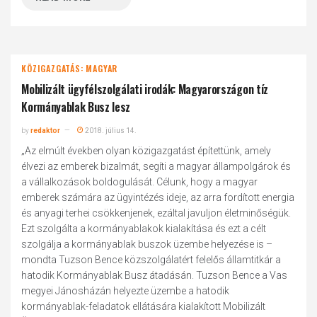
KÖZIGAZGATÁS: MAGYAR
Mobilizált ügyfélszolgálati irodák: Magyarországon tíz
Kormányablak Busz lesz
by
redaktor
2018. július 14.
„Az elmúlt években olyan közigazgatást építettünk, amely
élvezi az emberek bizalmát, segíti a magyar állampolgárok és
a vállalkozások boldogulását. Célunk, hogy a magyar
emberek számára az ügyintézés ideje, az arra fordított energia
és anyagi terhei csökkenjenek, ezáltal javuljon életminőségük.
Ezt szolgálta a kormányablakok kialakítása és ezt a célt
szolgálja a kormányablak buszok üzembe helyezése is –
mondta Tuzson Bence közszolgálatért felelős államtitkár a
hatodik Kormányablak Busz átadásán. Tuzson Bence a Vas
megyei Jánosházán helyezte üzembe a hatodik
kormányablak-feladatok ellátására kialakított Mobilizált