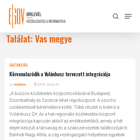
Skip
to
Menu
search
main
Close
content
Menu
Találat: Vas megye
GAZDASÁG
Körvonalazódik a Volánbusz tervezett integrációja
by
redaktor
2019. július 27.
„A buszos közlekedés központosításával Budapest,
Szombathely és Szolnok lehet régióközpont. A szocho
csökkentését béremelésre költik. Több részlet is kiderül a
Volánbusz Zrt. és a hat regionális közlekedési központ
integrációja kapcsán abból az emlékeztetőből, amely a hét
elején készült a társaság és a szakszervezetek találkozójáról.
Bánhidi-Nagy Attila, a cég vezérigazgató-helyettese egyebek