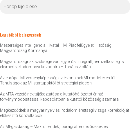
Archívum
Legutóbbi bejegyzések
Mesterséges Intelligencia Hivatal – MI Piacfelügyeleti Hatóság –
Magyarország Kormánya
Magyarországnak szüksége van egy erős, integrált, nemzetközileg is
elismert víztudományi központra – Tanács Zoltán
Az európai MI-versenyképesség az élvonalbeli MI-modelleken túl.
Tanulságok az MI-startupoktól öt stratégiai piacon
Az MTA vezetőinek tájékoztatása a kutatóhálózatot érintő
törvénymódosítással kapcsolatban a kutatói közösség számára
Megkezdődtek a magyar nyelv és irodalom érettségi vizsga korrekcióját
előkészítő konzultációk
Az MI-gazdaság – Makrotrendek, iparági átrendeződések és