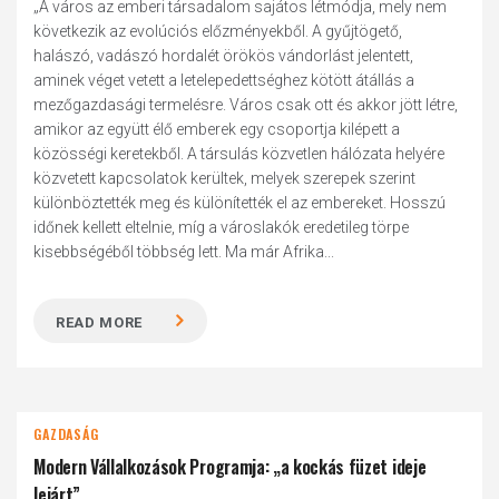
„A város az emberi társadalom sajátos létmódja, mely nem
következik az evolúciós előzményekből. A gyűjtögető,
halászó, vadászó hordalét örökös vándorlást jelentett,
aminek véget vetett a letelepedettséghez kötött átállás a
mezőgazdasági termelésre. Város csak ott és akkor jött létre,
amikor az együtt élő emberek egy csoportja kilépett a
közösségi keretekből. A társulás közvetlen hálózata helyére
közvetett kapcsolatok kerültek, melyek szerepek szerint
különböztették meg és különítették el az embereket. Hosszú
időnek kellett eltelnie, míg a városlakók eredetileg törpe
kisebbségéből többség lett. Ma már Afrika...
READ MORE
GAZDASÁG
Modern Vállalkozások Programja: „a kockás füzet ideje
lejárt”