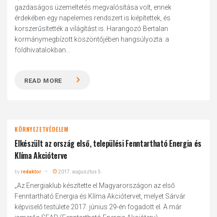
gazdaságos üzemeltetés megvalósítása volt, ennek
érdekében egy napelemes rendszert is kiépítettek, és
korszerűsítették a világítást is. Harangozó Bertalan
kormánymegbízott köszöntőjében hangsúlyozta: a
földhivatalokban...
READ MORE
KÖRNYEZETVÉDELEM
Elkészült az ország első, települési Fenntartható Energia és
Klíma Akcióterve
by
redaktor
2017. augusztus 5.
„Az Energiaklub készítette el Magyarországon az első
Fenntartható Energia és Klíma Akciótervet, melyet Sárvár
képviselő testülete 2017. június 29-én fogadott el. A már