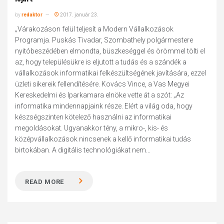
by
redaktor
2017. január 23.
„Várakozáson felül teljesít a Modern Vállalkozások
Programja. Puskás Tivadar, Szombathely polgármestere
nyitóbeszédében elmondta, büszkeséggel és örömmel tölti el
az, hogy településükre is eljutott a tudás és a szándék a
vállalkozások informatikai felkészültségének javítására, ezzel
üzleti sikereik fellendítésére. Kovács Vince, a Vas Megyei
Kereskedelmi és Iparkamara elnöke vette át a szót: „Az
informatika mindennapjaink része. Elért a világ oda, hogy
készségszinten kötelező használni az informatikai
megoldásokat. Ugyanakkor tény, a mikro-, kis- és
középvállalkozások nincsenek a kellő informatikai tudás
birtokában. A digitális technológiákat nem...
READ MORE