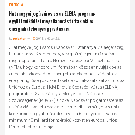
ENERGIA
Hat megyei jogú város és az ELENA-program:
együttműködési megállapodást írtak alá az
energiahatékonyság javítására
by
redaktor
2016. október 22.
„Hat megyei jogú város (Kaposvár, Tatabánya, Zalaegerszeg,
Dunaújváros, Szombathely, Veszprém) együttműködési
megállapodást írt alá a Nemzeti Fejlesztési Minisztériummal
(NFM), hogy konzorciumi formában közösen nyújtják be az
energiahatékonyságot, energiatakarékosság javítását, az
energiafüggőség csökkentését célzó pályázataikat az Európai
Unióhoz az Európai Helyi Energia Segítségnyújtás (ELENA)
programban. Szita Károly, a Megyei Jogú Városok
Szövetségének (MJVSZ) elnöke, Kaposvár polgármestere az
aláírás előtti sajtótájékoztatón elmondta: reményei szerint a
konzorciumi együttműködés révén a 6 megyei jogú város
minimum 40 milliárd forint értékű közvetlen európai uniós
támogatáshoz jut majd...