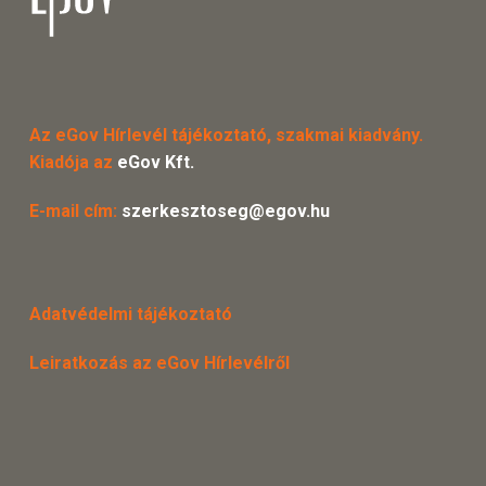
Az eGov Hírlevél tájékoztató, szakmai kiadvány.
Kiadója az
eGov Kft.
E-mail cím:
szerkesztoseg@egov.hu
Adatvédelmi tájékoztató
Leiratkozás az eGov Hírlevélről