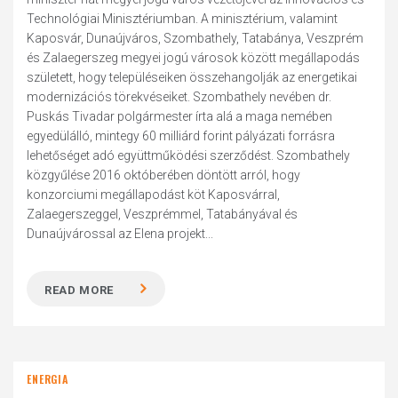
Technológiai Minisztériumban. A minisztérium, valamint
Kaposvár, Dunaújváros, Szombathely, Tatabánya, Veszprém
és Zalaegerszeg megyei jogú városok között megállapodás
született, hogy településeiken összehangolják az energetikai
modernizációs törekvéseiket. Szombathely nevében dr.
Puskás Tivadar polgármester írta alá a maga nemében
egyedülálló, mintegy 60 milliárd forint pályázati forrásra
lehetőséget adó együttműködési szerződést. Szombathely
közgyűlése 2016 októberében döntött arról, hogy
konzorciumi megállapodást köt Kaposvárral,
Zalaegerszeggel, Veszprémmel, Tatabányával és
Dunaújvárossal az Elena projekt...
READ MORE
ENERGIA