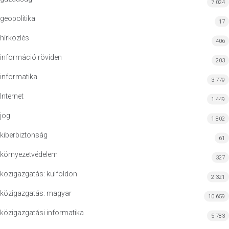
7 024
geopolitika
17
hírközlés
406
információ röviden
203
informatika
3 779
Internet
1 449
jog
1 802
kiberbiztonság
61
környezetvédelem
327
közigazgatás: külföldön
2 321
közigazgatás: magyar
10 659
közigazgatási informatika
5 783