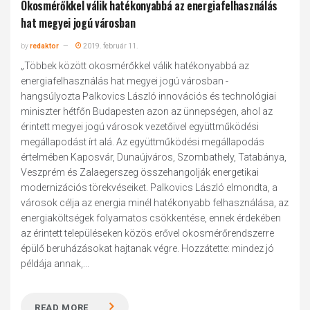
Okosmérőkkel válik hatékonyabbá az energiafelhasználás
hat megyei jogú városban
by
redaktor
2019. február 11.
„Többek között okosmérőkkel válik hatékonyabbá az
energiafelhasználás hat megyei jogú városban -
hangsúlyozta Palkovics László innovációs és technológiai
miniszter hétfőn Budapesten azon az ünnepségen, ahol az
érintett megyei jogú városok vezetőivel együttműködési
megállapodást írt alá. Az együttműködési megállapodás
értelmében Kaposvár, Dunaújváros, Szombathely, Tatabánya,
Veszprém és Zalaegerszeg összehangolják energetikai
modernizációs törekvéseiket. Palkovics László elmondta, a
városok célja az energia minél hatékonyabb felhasználása, az
energiaköltségek folyamatos csökkentése, ennek érdekében
az érintett településeken közös erővel okosmérőrendszerre
épülő beruházásokat hajtanak végre. Hozzátette: mindez jó
példája annak,...
READ MORE