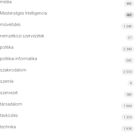
média
488
Mesterséges Intelligencia
427
MI
művelődés
1 549
nemzetközi szervezetek
27
politika
2 340
politikai informatika
292
szakirodalom
2 510
szemle
4
szervezet
189
társadalom
1 964
távközlés
1 310
technika
1 918