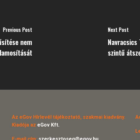
Previous Post
Next Post
rűsítése nem
Navracsics 
llamosítását
szintű átsze
Az eGov Hírlevél tájékoztató, szakmai kiadvány.
A
Kiadója az
eGov Kft.
L
E-mail cím:
szerkesztoseg@egov.hu