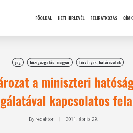
FŐOLDAL
HETI HÍRLEVÉL
FELIRATKOZÁS
CÍMK
jog
közigazgatás: magyar
törvények, határozatok
rozat a miniszteri hatóság
sgálatával kapcsolatos fel
By
redaktor
2011. április 29.