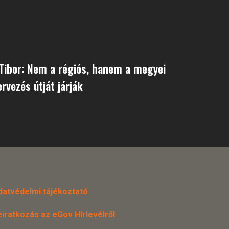
Tibor: Nem a régiós, hanem a megyei
rvezés útját járják
datvédelmi tájékoztató
eiratkozás az eGov Hírlevélről