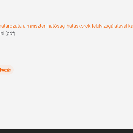
atározata a miniszteri hatósági hatáskörök felülvizsgálatával k
al (pdf)
lyozás