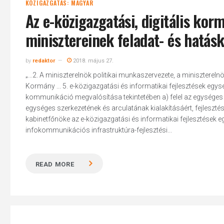
KÖZIGAZGATÁS: MAGYAR
Az e-közigazgatási, digitális kor
minisztereinek feladat- és hatás
by
redaktor
2018. május 27.
„...2. A miniszterelnök politikai munkaszervezete, a miniszterel
Kormány ... 5. e-közigazgatási és informatikai fejlesztések egysé
kommunikáció megvalósítása tekintetében a) felel az egységes 
egységes szerkezetének és arculatának kialakításáért, fejlesztéséé
kabinetfőnöke az e-közigazgatási és informatikai fejlesztések eg
infokommunikációs infrastruktúra-fejlesztési...
READ MORE