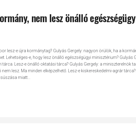
ormány, nem lesz önálló egészségügy
Tibor lesz-e újra kormánytag? Gulyás Gergely: nagyon örülök, ha a korm
met. Lehetséges-e, hogy lesz önálló egészségügyi minisztérium? Gulyás G
tárca. Lesz-e önálló oktatási tárca? Gulyás Gergely: a miniszterelnök tar
lló nem lesz. Ma minden elképzelhető. Lesz-e kiskereskedelmi-agrár tárca
csúszása miatt...