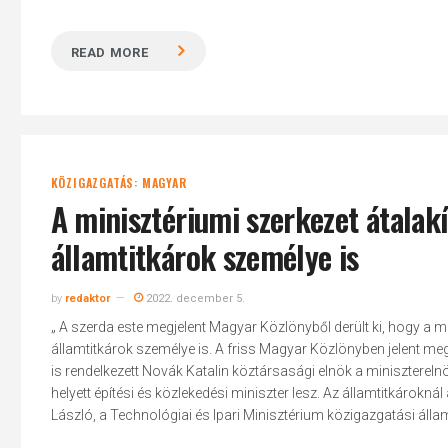
READ MORE
KÖZIGAZGATÁS: MAGYAR
A minisztériumi szerkezet átalakí
államtitkárok személye is
by
redaktor
2022. december 5.
„ A szerda este megjelent Magyar Közlönyből derült ki, hogy a m
államtitkárok személye is. A friss Magyar Közlönyben jelent meg
is rendelkezett Novák Katalin köztársasági elnök a minisztereln
helyett építési és közlekedési miniszter lesz. Az államtitkárokn
László, a Technológiai és Ipari Minisztérium közigazgatási államt