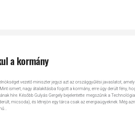
akul a kormány
lnökséget vezető miniszter jegyzi azt az országgyűlési javaslatot, amely
Mint ismert, nagy átalakításba fogott a kormány, erre úgy derült fény, ho
nak híre. Később Gulyás Gergely bejelentette: megszűnik a Technológiai 
derült, micsoda), és létrejön egy tárca csak az energiaügyeknek. Még a
ű...