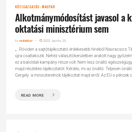
KÖZIGAZGATÁS: MAGYAR
Alkotmánymódosítást javasol a k
oktatási minisztérium sem
by
redaktor
2022. április 25.
„...Röviden a sajtótájékoztató érdekesebb híreiből Navracsics 
újra csatlakozik. Nehéz választókerületben aratott nagy győzel
ez a baloldali kampány része volt. Nem lesz önálló egészségügyi 
majd részletes tájékoztatót. Kérdés, mi az önálló. Teljesen öná
Gergely: a miniszterelnök tájékoztat majd erről. Az EU-s pénzek 
READ MORE