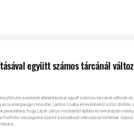
tásával együtt számos tárcánál változ
inisztériumi szerkezet átalakításával együtt számos tárcánál változik az
 az új energiaügyi miniszter, Lantos Csaba kinevezéséről szóló döntés, é
ök javaslatára, hogy Lázár János mostantól építési és beruházási minisz
ál a Portfolio összegzése szerint a következő változások történtek: Gazsó
itkára...