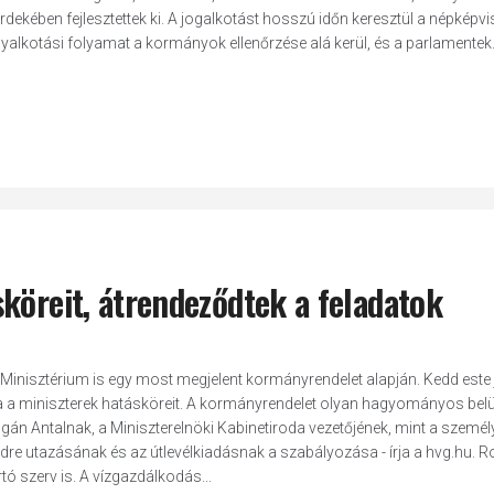
ekében fejlesztettek ki. A jogalkotást hosszú időn keresztül a népképvis
yalkotási folyamat a kormányok ellenőrzése alá kerül, és a parlamentek.
köreit, átrendeződtek a feladatok
Minisztérium is egy most megjelent kormányrendelet alapján. Kedd este j
a miniszterek hatásköreit. A kormányrendelet olyan hagyományos belü
ogán Antalnak, a Miniszterelnöki Kabinetiroda vezetőjének, mint a személ
dre utazásának és az útlevélkiadásnak a szabályozása - írja a hvg.hu. 
rtó szerv is. A vízgazdálkodás...