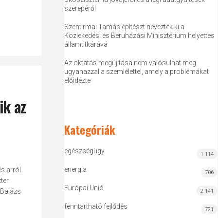
szerepéről
Szentirmai Tamás építészt nevezték ki a
Közlekedési és Beruházási Minisztérium helyettes
államtitkárává
Az oktatás megújítása nem valósulhat meg
ugyanazzal a szemlélettel, amely a problémákat
előidézte
ik az
Kategóriák
egészségügy
1 114
energia
s arról
706
ter
Európai Unió
 Balázs
2 141
fenntartható fejlődés
721