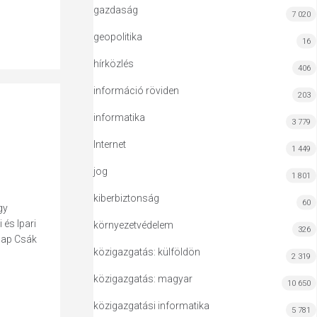
gazdaság
7 020
geopolitika
16
hírközlés
406
információ röviden
203
informatika
3 779
Internet
1 449
jog
1 801
kiberbiztonság
60
gy
és Ipari
környezetvédelem
326
znap Csák
közigazgatás: külföldön
2 319
közigazgatás: magyar
10 650
közigazgatási informatika
5 781