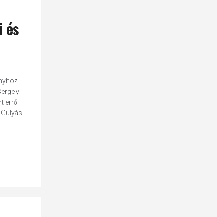
i és
ányhoz
ergely:
t erről
? Gulyás