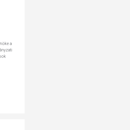
őnöke a
ányzati
apok