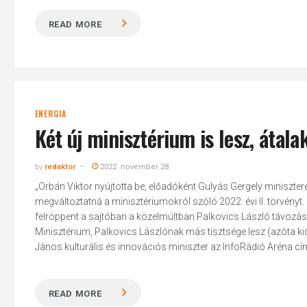
READ MORE
ENERGIA
Két új minisztérium is lesz, átal
by
redaktor
2022. november 28.
„Orbán Viktor nyújtotta be, előadóként Gulyás Gergely minisztere
megváltoztatná a minisztériumokról szóló 2022. évi II. törvényt. 
felröppent a sajtóban a közelmúltban Palkovics László távozásá
Minisztérium, Palkovics Lászlónak más tisztsége lesz (azóta ki
János kulturális és innovációs miniszter az InfoRádió Aréna cím
READ MORE