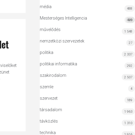
média
488
Mesterséges Intelligencia
420
MI
művelődés
1 548
let
nemzetközi szervezetek
27
politika
2 337
politikai informatika
viselőket
292
zünet
szakirodalom
2 507
ő
szemle
4
szervezet
189
társadalom
1 963
távközlés
1 310
technika
1 916