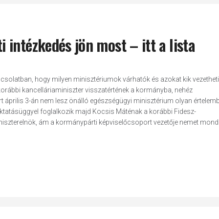
intézkedés jön most – itt a lista
pcsolatban, hogy milyen minisztériumok várhatók és azokat kik vezetheti
orábbi kancelláriaminiszter visszatértének a kormányba, nehéz
rt április 3-án nem lesz önálló egészségügyi minisztérium olyan értele
oktatásüggyel foglalkozik majd Kocsis Máténak a korábbi Fidesz-
iszterelnök, ám a kormánypárti képviselőcsoport vezetője nemet mond