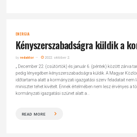
ENERGIA
Kényszerszabadságra küldik a ko
by
redaktor
2022. október 2.
„ December 22. (csütörtök) és január 6. (péntek) között zárva t
pedig lényegében kényszerszabadságra küldik. A Magyar Közlöny
időtartama alatt a kormányzati igazgatási szerv feladatait nem l
miniszter tehet kivételt. Ennek értelmében nem lesz érvényes a t
kormányzati igazgatási szünet alatt a...
READ MORE