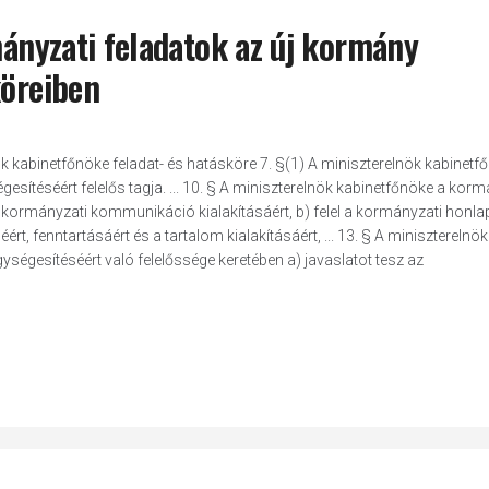
mányzati feladatok az új kormány
köreiben
nök kabinetfőnöke feladat- és hatásköre 7. §(1) A miniszterelnök kabinetf
gesítéséért felelős tagja. ... 10. § A miniszterelnök kabinetfőnöke a korm
kormányzati kommunikáció kialakításáért, b) felel a kormányzati honl
rt, fenntartásáért és a tartalom kialakításáért, ... 13. § A miniszterelnök
ységesítéséért való felelőssége keretében a) javaslatot tesz az