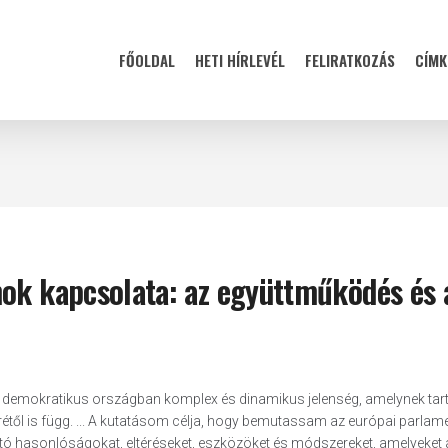
FŐOLDAL
HETI HÍRLEVÉL
FELIRATKOZÁS
CÍMK
mok kapcsolata: az együttműködés és 
n demokratikus országban komplex és dinamikus jelenség, amelynek tar
erétől is függ. ... A kutatásom célja, hogy bemutassam az európai parla
tó hasonlóságokat, eltéréseket, eszközöket és módszereket, amelyeket 