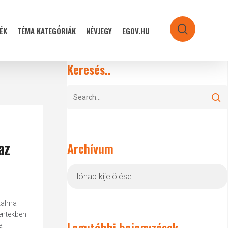
ÉK
TÉMA KATEGÓRIÁK
NÉVJEGY
EGOV.HU
search
Keresés..
az
Archívum
Archívum
talma
mentekben
Legutóbbi bejegyzések
a