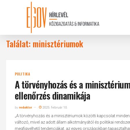
Skip
to
main
content
Találat: minisztériumok
POLITIKA
A törvényhozás és a minisztériu
ellenőrzés dinamikája
by
redaktor
2025. február 10.
„A törvényhozás és a minisztériumok közötti kapcsolat minde
változó, mivel az adott állam alkotmányától és politikai rendsz
megfigyelhető tendenciákat, az egyes országokban tapasztalha