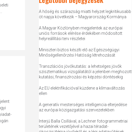
eleti
..
A hőség és szárazság miatti helyzet legkritikusabb
öt napja következik – Magyarország Kormánya
A Magyar Közlönyben megjelentek az európai
uniós források elérése érdekében módosított
helyreállítási terv részletei
Miniszteri biztos készíti elő az Egészségügyi
Minőségellenőrzési Hatóság létrehozását
Transzlációs jövőkutatás: a lehetséges jövők
szisztematikus vizsgálatától a jelenben meghozott
kutatási, finanszírozási és képzési döntésekig
Az EU elektrifikációval küzdene a klímaváltozás
ellen
elent
A generatív mesterséges intelligencia elterjedése
gyi
az európai közigazgatási szervezetekben
yiadat-
Rogán
Interjú Balla Csillával, a Lechner fotogrammetriai
területének vezetőjével a hazai téradat-
ökoszisztéma jövőjéről és a légi adatgyűjtések