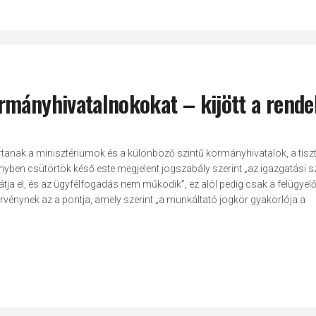
rmányhivatalnokokat – kijött a rende
artanak a minisztériumok és a különböző szintű kormányhivatalok, a tiszt
ben csütörtök késő este megjelent jogszabály szerint „az igazgatási s
átja el, és az ügyfélfogadás nem működik”, ez alól pedig csak a felügyel
örvénynek az a pontja, amely szerint „a munkáltató jogkör gyakorlója a