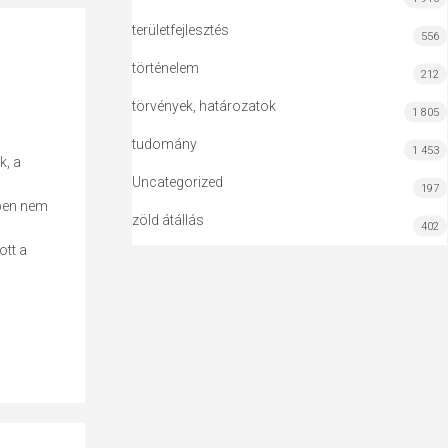
területfejlesztés
556
történelem
212
törvények, határozatok
1 805
tudomány
1 453
k, a
Uncategorized
197
mben nem
zöld átállás
402
ott a