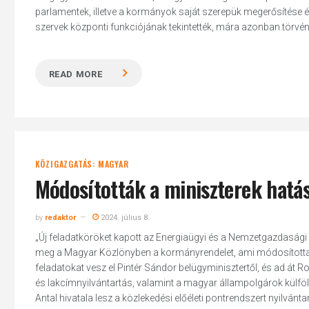
parlamentek, illetve a kormányok saját szerepük megerősítése érd
szervek központi funkciójának tekintették, mára azonban törvén
READ MORE
KÖZIGAZGATÁS: MAGYAR
Módosították a miniszterek hatás
by
redaktor
2024. július 8.
„Új feladatköröket kapott az Energiaügyi és a Nemzetgazdasági 
meg a Magyar Közlönyben a kormányrendelet, ami módosította 
feladatokat vesz el Pintér Sándor belügyminisztertől, és ad át R
Hit enter to search or ESC to close
és lakcímnyilvántartás, valamint a magyar állampolgárok külföl
Antal hivatala lesz a közlekedési előéleti pontrendszert nyilvánta