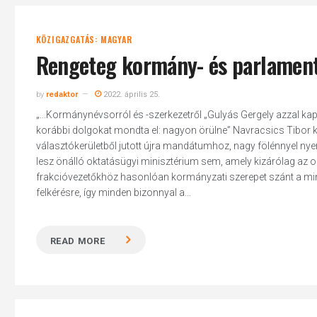
KÖZIGAZGATÁS: MAGYAR
Rengeteg kormány- és parlamenti 
by
redaktor
2022. április 25.
„...Kormánynévsorról és -szerkezetről „Gulyás Gergely azzal ka
korábbi dolgokat mondta el: nagyon örülne” Navracsics Tibor k
választókerületből jutott újra mandátumhoz, nagy fölénnyel nye
lesz önálló oktatásügyi minisztérium sem, amely kizárólag az 
frakcióvezetőkhöz hasonlóan kormányzati szerepet szánt a min
felkérésre, így minden bizonnyal a...
READ MORE