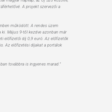
iai magyar napilap, az Új Szó közölte,
áférhetővé. A projekt szervezői a
üzemben működött. A rendes üzem
ja ki. Május 9-től kezdve azonban már
i előfizetői díj 0,9 euró. Az előfizetők
 Az előfizetési díjakat a portálok
nban továbbra is ingyenes marad.”