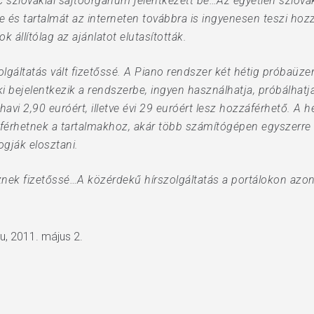
 szlovákiai sajtóorgánum jelentkezett be…Az egyetlen szlovák
és tartalmát az interneten továbbra is ingyenesen teszi hozz
k állítólag az ajánlatot elutasították.
lgáltatás vált fizetőssé. A Piano rendszer két hétig próba
aki bejelentkezik a rendszerbe, ingyen használhatja, próbálhat
avi 2,90 euróért, illetve évi 29 euróért lesz hozzáférhető. A het
férhetnek a tartalmakhoz, akár több számítógépen egyszerre is.
ogják elosztani.
sznek fizetőssé…A közérdekű hírszolgáltatás a portálokon azo
u, 2011. május 2.