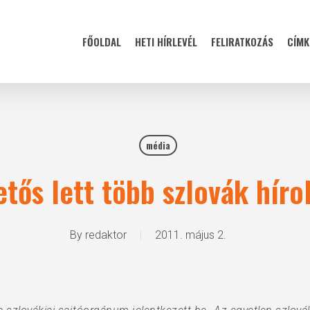
FŐOLDAL
HETI HÍRLEVÉL
FELIRATKOZÁS
CÍMK
média
etős lett több szlovák híro
By
redaktor
2011. május 2.