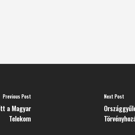
Previous Post
Next Post
őtt a Magyar
Országgyűlé
Telekom
Törvényhozá