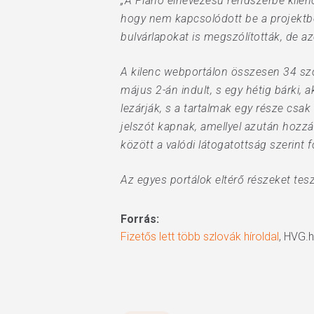
„A Piano elnevezésű rendszerbe kilenc
hogy nem kapcsolódott be a projektbe 
bulvárlapokat is megszólították, de azo
A kilenc webportálon összesen 34 szo
május 2-án indult, s egy hétig bárki, 
lezárják, s a tartalmak egy része csak h
jelszót kapnak, amellyel azután hozzá
között a valódi látogatottság szerint f
Az egyes portálok eltérő részeket te
Forrás:
Fizetős lett több szlovák híroldal
, HVG.h