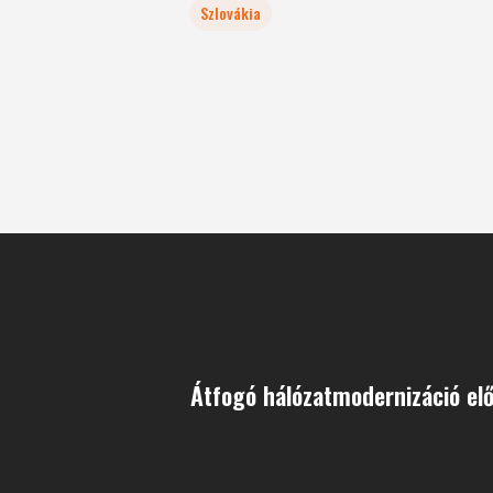
Szlovákia
Átfogó hálózatmodernizáció el