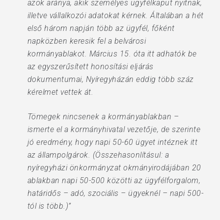
azok aránya, akik személyes ügyfélkaput nyitnak,
illetve vállalkozói adatokat kérnek. Általában a hét
első három napján több az ügyfél, főként
napközben keresik fel a belvárosi
kormányablakot. Március 15. óta itt adhatók be
az egyszerűsített honosítási eljárás
dokumentumai, Nyíregyházán eddig több száz
kérelmet vettek át.
Tömegek nincsenek a kormányablakban –
ismerte el a kormányhivatal vezetője, de szerinte
jó eredmény, hogy napi 50-60 ügyet intéznek itt
az állampolgárok. (Összehasonlításul: a
nyíregyházi önkormányzat okmányirodájában 20
ablakban napi 50-500 közötti az ügyfélforgalom,
határidős – adó, szociális – ügyeknél – napi 500-
tól is több.)”