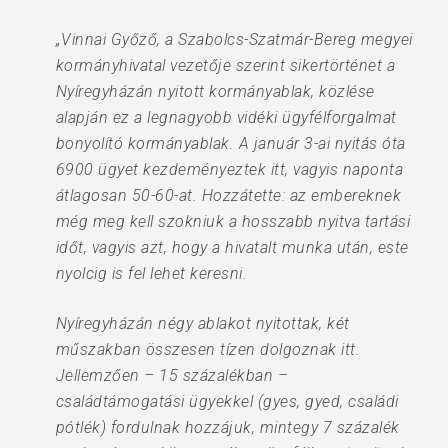
„Vinnai Győző, a Szabolcs-Szatmár-Bereg megyei
kormányhivatal vezetője szerint sikertörténet a
Nyíregyházán nyitott kormányablak, közlése
alapján ez a legnagyobb vidéki ügyfélforgalmat
bonyolító kormányablak. A január 3-ai nyitás óta
6900 ügyet kezdeményeztek itt, vagyis naponta
átlagosan 50-60-at. Hozzátette: az embereknek
még meg kell szokniuk a hosszabb nyitva tartási
időt, vagyis azt, hogy a hivatalt munka után, este
nyolcig is fel lehet keresni.
Nyíregyházán négy ablakot nyitottak, két
műszakban összesen tízen dolgoznak itt.
Jellemzően – 15 százalékban –
családtámogatási ügyekkel (gyes, gyed, családi
pótlék) fordulnak hozzájuk, mintegy 7 százalék