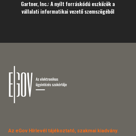
Gartner, Inc.: A nyílt forráskódú eszközök a
vállalati informatikai vezető szemszögéből
Az eGov Hírlevél tájékoztató, szakmai kiadvány.