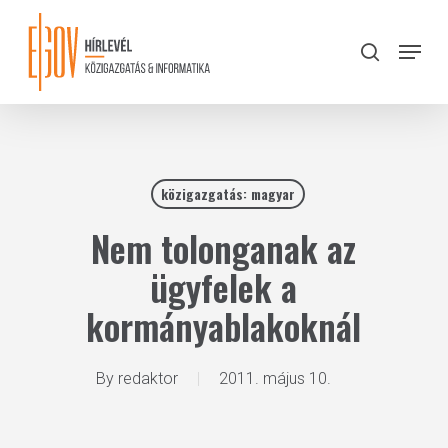
Skip
to
Menu
search
main
Close
content
Menu
közigazgatás: magyar
Nem tolonganak az
ügyfelek a
kormányablakoknál
By
redaktor
2011. május 10.