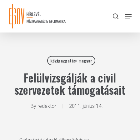
Skip
to
Menu
search
main
Close
content
Menu
közigazgatás: magyar
Felülvizsgálják a civil
szervezetek támogatásait
By
redaktor
2011. június 14.