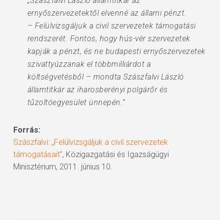
„Szászfalvi László államtitkár az
ernyőszervezetektől elvenné az állami pénzt.
– Felülvizsgáljuk a civil szervezetek támogatási
rendszerét. Fontos, hogy hús-vér szervezetek
kapják a pénzt, és ne budapesti ernyőszervezetek
szivattyúzzanak el többmilliárdot a
költségvetésből – mondta Szászfalvi László
államtitkár az iharosberényi polgárőr és
tűzoltóegyesület ünnepén.”
Forrás:
Szászfalvi: „Felülvizsgáljuk a civil szervezetek
támogatásait”
, Közigazgatási és Igazságügyi
Minisztérium, 2011. június 10.