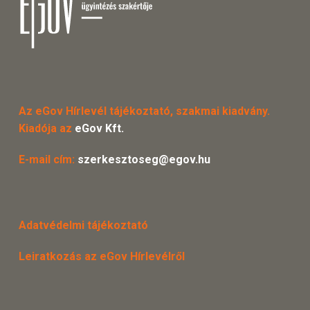
Az eGov Hírlevél tájékoztató, szakmai kiadvány.
Kiadója az
eGov Kft.
E-mail cím:
szerkesztoseg@egov.hu
Adatvédelmi tájékoztató
Leiratkozás az eGov Hírlevélről