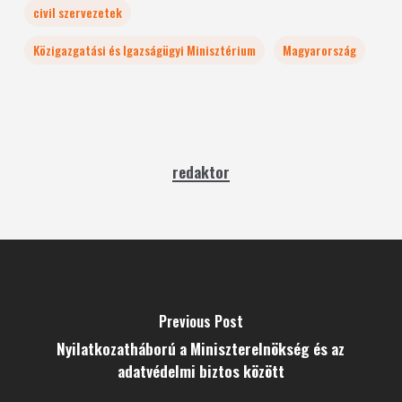
civil szervezetek
Közigazgatási és Igazságügyi Minisztérium
Magyarország
redaktor
Previous Post
Nyilatkozatháború a Miniszterelnökség és az
adatvédelmi biztos között