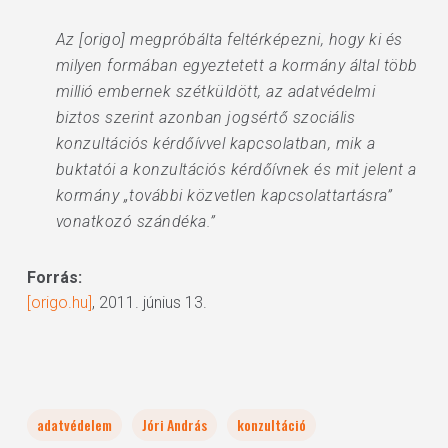
Az [origo] megpróbálta feltérképezni, hogy ki és
milyen formában egyeztetett a kormány által több
millió embernek szétküldött, az adatvédelmi
biztos szerint azonban jogsértő szociális
konzultációs kérdőívvel kapcsolatban, mik a
buktatói a konzultációs kérdőívnek és mit jelent a
kormány „további közvetlen kapcsolattartásra”
vonatkozó szándéka.”
Forrás:
[origo.hu]
, 2011. június 13.
adatvédelem
Jóri András
konzultáció