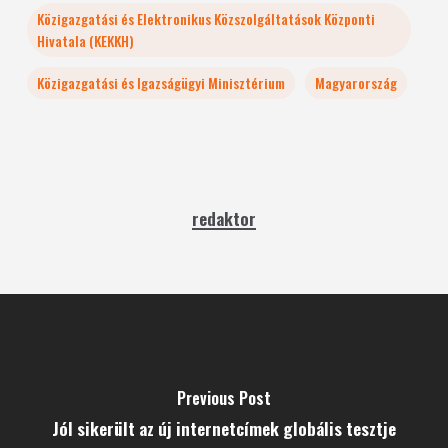
Közigazgatási és Elektronikus Közszolgáltatások Központi
Hivatala (KEKKH)
Közigazgatási és Igazságügyi Minisztérium
Magyarország
redaktor
Previous Post
Jól sikerült az új internetcímek globális tesztje