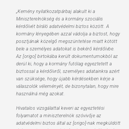
„Kemény nyilatkozatpárbaj alakult ki a
Miniszterelnökség és a kormány szociális
kérdőívét bíráló adatvédelmi biztos között. A
kormány lényegében azzal vádolja a biztost, hogy
posztjának közelgő megszüntetése miatt kötött
bele a személyes adatokat is bekérő kérdőívbe.
Az [origo] birtokába került dokumentumokból az
derül ki, hogy a kormány futólag egyeztetett a
biztossal a kérdőívről, személyes adatainkra azért
van szüksége, hogy újabb kérdésekben kérje a
válaszolók véleményét, de bizonytalan, hogy mire
használná még azokat.
Hivatalos vizsgálattal keveri az egyeztetési
folyamatot a miniszterelnök szóvivője az
adatvédelmi biztos által az [origo]-nak megküldött