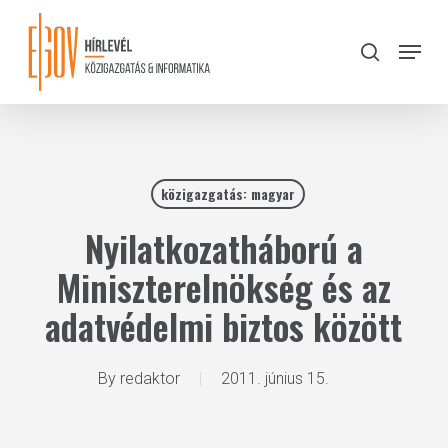
Skip
to
Menu
search
main
Close
content
Menu
közigazgatás: magyar
Nyilatkozatháború a
Miniszterelnökség és az
adatvédelmi biztos között
By
redaktor
2011. június 15.