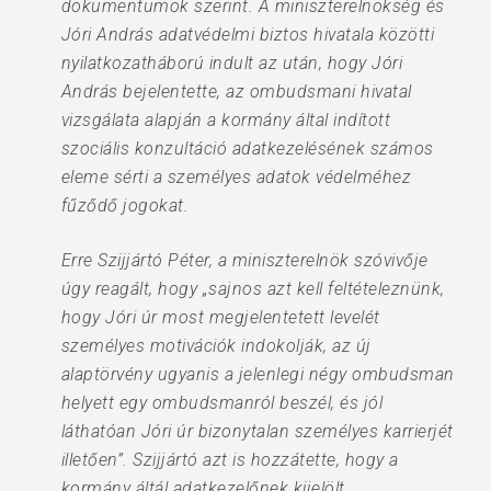
dokumentumok szerint. A miniszterelnökség és
Jóri András adatvédelmi biztos hivatala közötti
nyilatkozatháború indult az után, hogy Jóri
András bejelentette, az ombudsmani hivatal
vizsgálata alapján a kormány által indított
szociális konzultáció adatkezelésének számos
eleme sérti a személyes adatok védelméhez
fűződő jogokat.
Erre Szijjártó Péter, a miniszterelnök szóvivője
úgy reagált, hogy „sajnos azt kell feltételeznünk,
hogy Jóri úr most megjelentetett levelét
személyes motivációk indokolják, az új
alaptörvény ugyanis a jelenlegi négy ombudsman
helyett egy ombudsmanról beszél, és jól
láthatóan Jóri úr bizonytalan személyes karrierjét
illetően”. Szijjártó azt is hozzátette, hogy a
kormány áltál adatkezelőnek kijelölt