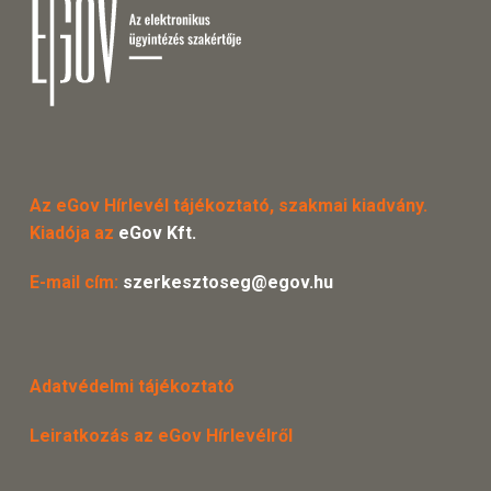
Az eGov Hírlevél tájékoztató, szakmai kiadvány.
Kiadója az
eGov Kft.
E-mail cím:
szerkesztoseg@egov.hu
Adatvédelmi tájékoztató
Leiratkozás az eGov Hírlevélről