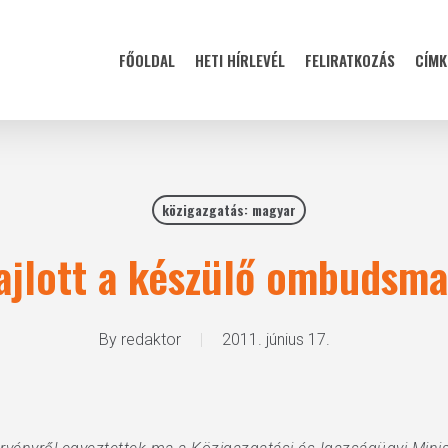
FŐOLDAL
HETI HÍRLEVÉL
FELIRATKOZÁS
CÍMK
közigazgatás: magyar
ajlott a készülő ombudsma
By
redaktor
2011. június 17.