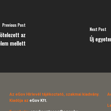
Previous Post
Next Post
ötelezett az
Új egyete
lem mellett
Az eGov Hírlevél tájékoztató, szakmai kiadvány.
A
Kiadója az
eGov Kft.
L