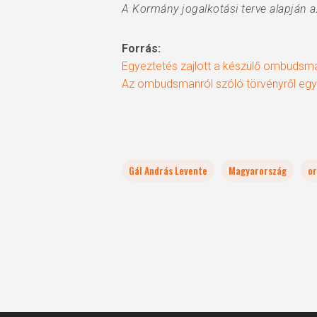
A Kormány jogalkotási terve alapján a
Forrás:
Egyeztetés zajlott a készülő ombudsma
Az ombudsmanról szóló törvényről egy
Gál András Levente
Magyarország
or