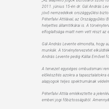
„Az alapvető jogok biztosáról szóló 
2011. június 15-én dr. Gál András Lev
jövő nemzedékek országgyűlési biztosá
Péterfalvi Attilával, az Országgyűlés
helyettes államtitkárai is. A törvényt
elfoglaltsága miatt nem vett részt az
Gál András Levente elmondta, hogy az 
munkák. A törvénytervezetet elküldté
András Levente pedig Kállai Ernővel f
A tervezet egységes ombudsmani rends
előkészítés azokra a tapasztalatokra
alapjogok teljes spektrumának védelmé
Péterfalvi Attila emlékeztette a jele
emberi jogi főbiztosságától. Amennyib