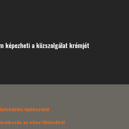
m képezheti a közszolgálat krémjét
datvédelmi tájékoztató
eiratkozás az eGov Hírlevélről