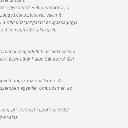
sztériumban.
ől egyeztetett Fülöp Sándorral, a
zággyűlési biztosával, valamit
ek a KIM közigazgatási és igazságügyi
tost is meghívták, aki egyéb
tárcánál megindultak az előkészítési
ti államtitkár Fülöp Sándorral, Gál
apvető jogok biztosa lenne. Az
zzel szemben egyetlen ombudsman az
rszág „B” státuszt kapott az ENSZ
ővé válna.