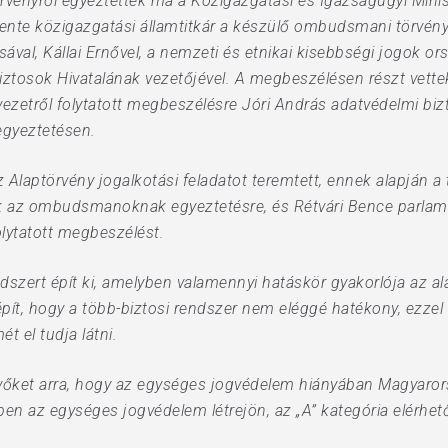
törvényről egyeztettek ma a Közigazgatási és Igazságügyi Mini
ente közigazgatási államtitkár a készülő ombudsmani törvényr
val, Kállai Ernővel, a nemzeti és etnikai kisebbségi jogok ors
i Biztosok Hivatalának vezetőjével. A megbeszélésen részt vett
ervezetről folytatott megbeszélésre Jóri András adatvédelmi biz
 egyeztetésen.
Alaptörvény jogalkotási feladatot teremtett, ennek alapján a 
k az ombudsmanoknak egyeztetésre, és Rétvári Bence parlamen
olytatott megbeszélést.
zert épít ki, amelyben valamennyi hatáskör gyakorlója az al
 épít, hogy a több-biztosi rendszer nem eléggé hatékony, e
t el tudja látni.
nlévőket arra, hogy az egységes jogvédelem hiányában Magyaro
en az egységes jogvédelem létrejön, az „A” kategória elérhet