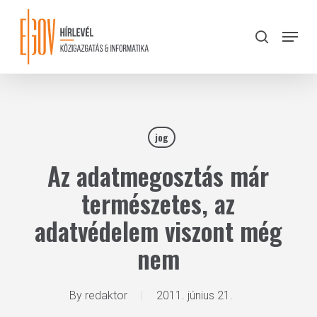
Skip
to
Menu
search
main
Close
content
Menu
jog
Az adatmegosztás már
természetes, az
adatvédelem viszont még
nem
By
redaktor
2011. június 21.