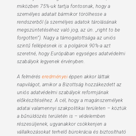
miközben 75%-uk tartja fontosnak, hogy a
személyes adatait bármikor törölhesse a
rendszerből (a személyes adatok tárolásának
megszüntetéséhez való jog, az ún. „right to be
forgotten”). Nagy a támogatottsága az uniós
szintű fellépésnek is: a polgárok 90%-a azt
szeretné, hogy Európában egységes adatvédelmi
szabályok legyenek érvényben.
A felmérés
eredményei
éppen akkor láttak
napvilágot, amikor a Bizottság hozzákezdett az
uniós adatvédelmi szabályok reformjának
előkészítéséhez. A cél, hogy a magánszemélyek
adatai valamennyi szakpolitikai területen – köztük
a bűnüldözés területén is – védelemben
részesüljenek, ugyanakkor csökkenjen a
vállalkozásokat terhelő bürokrácia és biztosítható