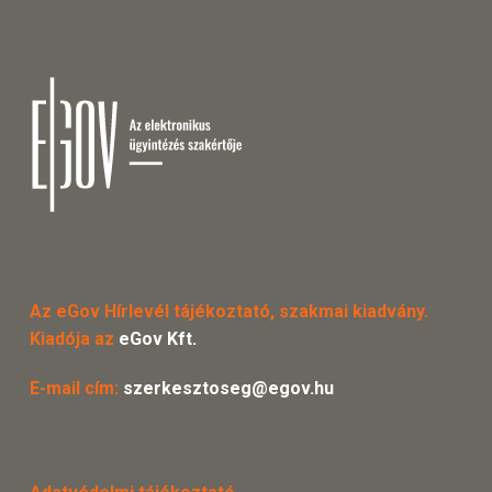
Az eGov Hírlevél tájékoztató, szakmai kiadvány.
Kiadója az
eGov Kft.
E-mail cím:
szerkesztoseg@egov.hu