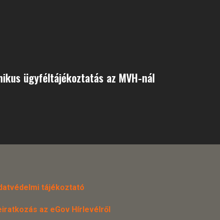
nikus ügyféltájékoztatás az MVH-nál
datvédelmi tájékoztató
eiratkozás az eGov Hírlevélről