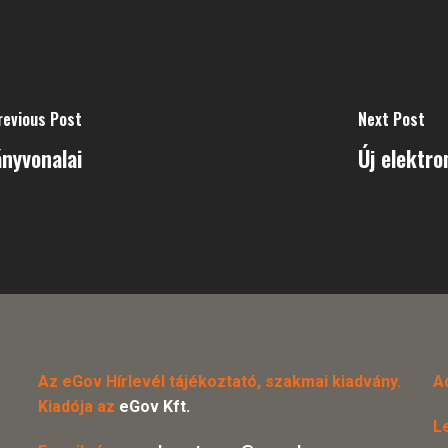
revious Post
Next Post
ányvonalai
Új elektro
Az eGov Hírlevél tájékoztató, szakmai kiadvány.
A
Kiadója az
eGov Kft.
L