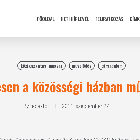
FŐOLDAL
HETI HÍRLEVÉL
FELIRATKOZÁS
CÍMK
közigazgatás: magyar
művelődés
társadalom
ésen a közösségi házban m
By
redaktor
2011. szeptember 27.