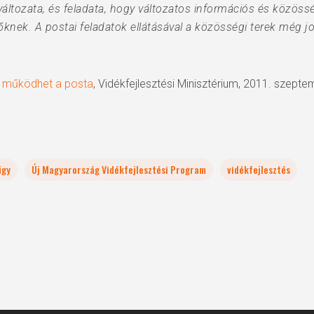
ltozata, és feladata, hogy változatos információs és közössé
nek. A postai feladatok ellátásával a közösségi terek még job
n működhet a posta
, Vidékfejlesztési Minisztérium, 2011. szepte
ügy
Új Magyarország Vidékfejlesztési Program
vidékfejlesztés