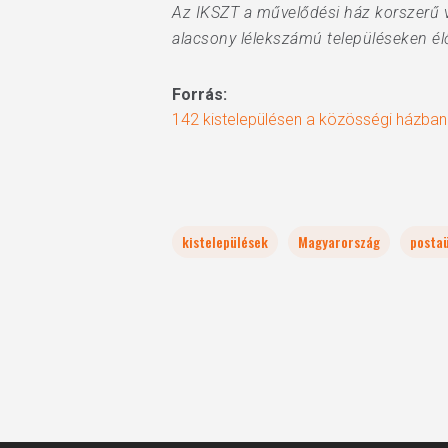
Az IKSZT a művelődési ház korszerű vá
alacsony lélekszámú településeken élők
Forrás:
142 kistelepülésen a közösségi házba
kistelepülések
Magyarország
posta