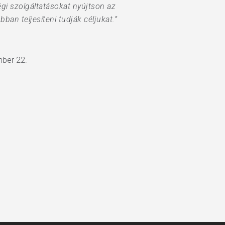
gi szolgáltatásokat nyújtson az
ban teljesíteni tudják céljukat.”
mber 22.