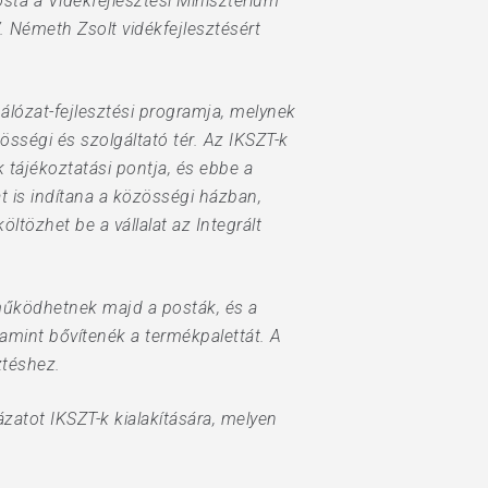
osta a Vidékfejlesztési Minisztérium
 Németh Zsolt vidékfejlesztésért
lózat-fejlesztési programja, melynek
sségi és szolgáltató tér. Az IKSZT-k
 tájékoztatási pontja, és ebbe a
at is indítana a közösségi házban,
ltözhet be a vállalat az Integrált
 működhetnek majd a posták, és a
lamint bővítenék a termékpalettát. A
ztéshez.
zatot IKSZT-k kialakítására, melyen