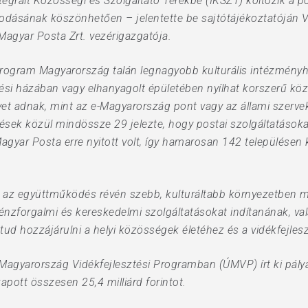
tegrált Közösségi és Szolgáltató Terekbe (IKSZT) költözik a p
odásának köszönhetően – jelentette be sajtótájékoztatóján V.
a Magyar Posta Zrt. vezérigazgatója.
rogram Magyarország talán legnagyobb kulturális intézményhá
si házában vagy elhanyagolt épületében nyílhat korszerű közö
yet adnak, mint az e-Magyarország pont vagy az állami szervek
pülések közül mindössze 29 jelezte, hogy postai szolgáltatások
Magyar Posta erre nyitott volt, így hamarosan 142 településen kö
te: az együttműködés révén szebb, kulturáltabb környezetben
 Pénzforgalmi és kereskedelmi szolgáltatásokat indítanának, va
ud hozzájárulni a helyi közösségek életéhez és a vidékfejles
 Magyarország Vidékfejlesztési Programban (ÚMVP) írt ki pályá
apott összesen 25,4 milliárd forintot.