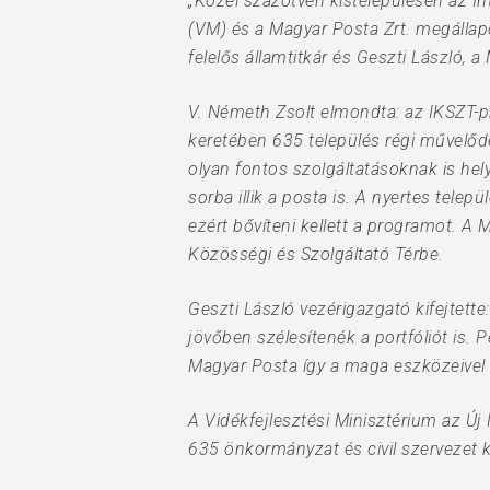
„Közel százötven kistelepülésen az In
(VM) és a Magyar Posta Zrt. megállap
felelős államtitkár és Geszti László, 
V. Németh Zsolt elmondta: az IKSZT-p
keretében 635 település régi művelődé
olyan fontos szolgáltatásoknak is hel
sorba illik a posta is. A nyertes tele
ezért bővíteni kellett a programot. A 
Közösségi és Szolgáltató Térbe.
Geszti László vezérigazgató kifejtet
jövőben szélesítenék a portfóliót is.
Magyar Posta így a maga eszközeivel t
A Vidékfejlesztési Minisztérium az Új
635 önkormányzat és civil szervezet k