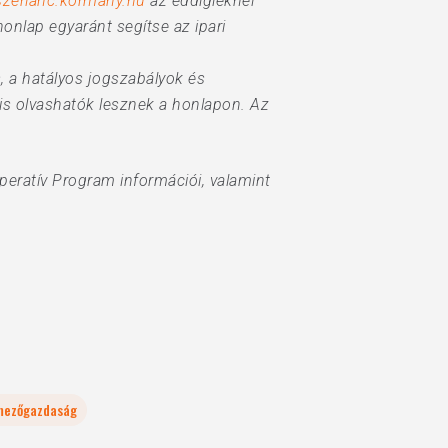
szerlanc.kormany.hu
az eddigieknél
honlap egyaránt segítse az ipari
, a hatályos jogszabályok és
 is olvashatók lesznek a honlapon. Az
peratív Program információi, valamint
mezőgazdaság