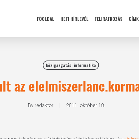
FŐOLDAL
HETI HÍRLEVÉL
FELIRATKOZÁS
CÍMK
közigazgatási informatika
ult az elelmiszerlanc.korm
By
redaktor
2011. október 18.