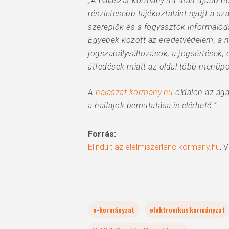
„A halaszat.kormany.hu után újabb hon
részletesebb tájékoztatást nyújt a sza
szereplők és a fogyasztók informálód
Egyebek között az eredetvédelem, a mi
jogszabályváltozások, a jogsértések, 
átfedések miatt az oldal több menüpon
A
halaszat.kormany.hu
oldalon az ága
a halfajok bemutatása is elérhető.”
Forrás:
Elindult az elelmiszerlanc.kormany.hu
, 
e-kormányzat
elektronikus kormányzat