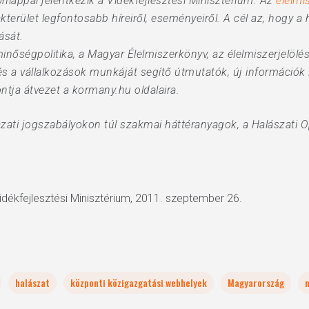
lappal jelentkezik a Vidékfejlesztési Minisztérium. Az
elelmi
kterület legfontosabb híreiről, eseményeiről. A cél az, hogy a 
ását.
nőségpolitika, a Magyar Élelmiszerkönyv, az élelmiszerjelölés
és a vállalkozások munkáját segítő útmutatók, új információk
tja átvezet a kormany.hu oldalaira.
zati jogszabályokon túl szakmai háttéranyagok, a Halászati O
Vidékfejlesztési Minisztérium, 2011. szeptember 26.
halászat
központi közigazgatási webhelyek
Magyarország