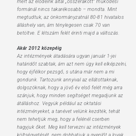
mert az elődeink által „összerakott” működési
formánál nincs takarékosabb – mondta. Mint
megtudtuk, az önkormányzatnál 80-81 hivatalos
álláshely van, ám ténylegesen csak 70 van
betöltve. E létszám felét érinti majd a változás.
Akár 2012 közepéig
Az intézmények átadására ugyan január 1-jei
határidőt szabtak, ám azt nem úgy kell elképzelni,
hogy éjfélkor pezsgő, s utána már nem a mi
gondunk. Tartozunk annyival az ellátottaknak,
dolgozóknak, hogy a jövő év első felét még arra
szánjuk, hogy minden segítséget megadjunk az
átálláshoz. Vegyük például az oktatási
intézményeket, a tanévet velünk kezdték, tehát
nem tehetjük meg, hogy a felénél cserben
hagyjuk őket. Meg kell tervezni az intézmények
költségvetését, nem dobhatjuk a gyeplőt a lovak