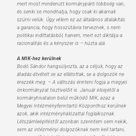
mert most mindenütt kormánypárti többség van,
és senki se mondhatja, hogy csak ki akarnak
szúrni velük. Úgy vélem ez az általános átalakítás
a garancia, hogy hosszútávra terveznek, s nem
politikai indíttatásból, hanem, mert ezt diktálja a
racionalitás és a kényszer is – húzta alá.
A MIK-hez kerülnek
Bodó Sándor hangsúlyozta, az a céljuk, hogy az
átadás-átvételt se az ellátottak, se a dolgozók ne
érezzék meg. – A változás érinteni fogja a megyei
önkormányzat tisztivelőit is. Január elsejétől a
kormányhivatalon belül működő MIK, azaz a
Megyei Intézményfenntartó Központhoz kerülnek
azok, akik intézményhálózattal foglalkoznak.
Létszámleépítéstől azonban szerintem sem nekik,
sem az intézményi dolgozóknak nem kell tartani,