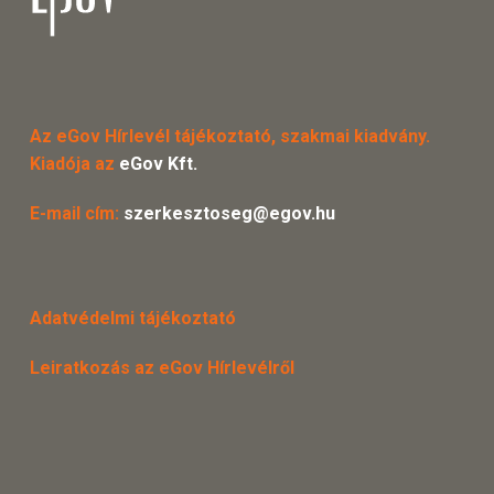
Az eGov Hírlevél tájékoztató, szakmai kiadvány.
Kiadója az
eGov Kft.
E-mail cím:
szerkesztoseg@egov.hu
Adatvédelmi tájékoztató
Leiratkozás az eGov Hírlevélről