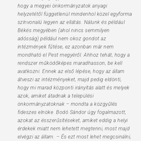
hogy a megyei önkormányzatok anyagi
helyzetétől függetlenül mindenhol közel egyforma
színvonalú legyen az ellátás. Nálunk és például
Békés megyében (ahol nincs semmilyen
adósság) például nem okoz gondot az
intézmények fűtése, ez azonban már nem
mondható el Pest megyéről. Ahhoz tehát, hogy a
rendszer működőképes maradhasson, be kell
avatkozni. Ennek az első lépése, hogy az állam
átveszi az intézményeket, majd pedig eldönti,
hogy mi marad központi irányítás alatt és melyek
azok, amiket átadnak a települési
önkormányzatoknak – mondta a közgyűlés
fideszes elnöke. Bodó Sándor úgy fogalmazott,
azokat az ésszerűsítéseket, amiket eddig a helyi
érdekek miatt nem lehetett megtenni, most majd
elvégzi az állam. – És ezt most lehet megcsinálni,