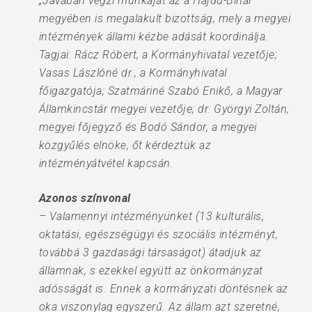
„Javában végzi munkáját az a Hajdú-Bihar
megyében is megalakult bizottság, mely a megyei
intézmények állami kézbe adását koordinálja.
Tagjai: Rácz Róbert, a Kormányhivatal vezetője;
Vasas Lászlóné dr., a Kormányhivatal
főigazgatója; Szatmáriné Szabó Enikő, a Magyar
Államkincstár megyei vezetője; dr. Györgyi Zoltán,
megyei főjegyző és Bodó Sándor, a megyei
közgyűlés elnöke, őt kérdeztük az
intézményátvétel kapcsán.
Azonos színvonal
– Valamennyi intézményünket (13 kulturális,
oktatási, egészségügyi és szociális intézményt,
továbbá 3 gazdasági társaságot) átadjuk az
államnak, s ezekkel együtt az önkormányzat
adósságát is. Ennek a kormányzati döntésnek az
oka viszonylag egyszerű. Az állam azt szeretné,