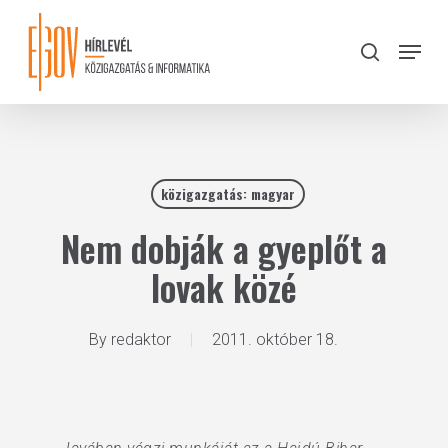
Skip
to
Menu
search
main
Close
content
Menu
közigazgatás: magyar
Nem dobják a gyeplőt a
lovak közé
By
redaktor
2011. október 18.