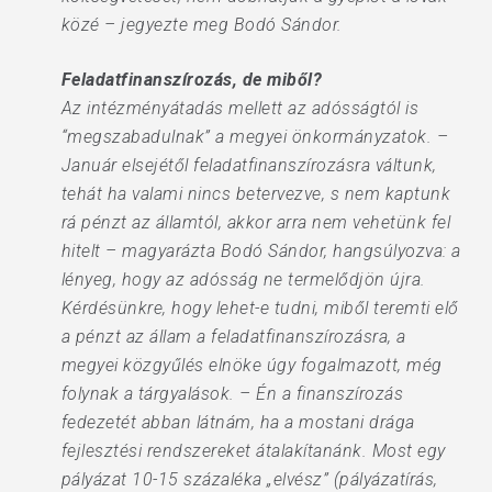
közé – jegyezte meg Bodó Sándor.
Feladatfinanszírozás, de miből?
Az intézményátadás mellett az adósságtól is
“megszabadulnak” a megyei önkormányzatok. –
Január elsejétől feladatfinanszírozásra váltunk,
tehát ha valami nincs betervezve, s nem kaptunk
rá pénzt az államtól, akkor arra nem vehetünk fel
hitelt – magyarázta Bodó Sándor, hangsúlyozva: a
lényeg, hogy az adósság ne termelődjön újra.
Kérdésünkre, hogy lehet-e tudni, miből teremti elő
a pénzt az állam a feladatfinanszírozásra, a
megyei közgyűlés elnöke úgy fogalmazott, még
folynak a tárgyalások. – Én a finanszírozás
fedezetét abban látnám, ha a mostani drága
fejlesztési rendszereket átalakítanánk. Most egy
pályázat 10-15 százaléka „elvész” (pályázatírás,