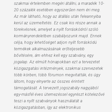
szakmai értelemben megéri átállni, a maradék 10-
20 százalék esetében egyszerűen nem éri meg.
Az már látható, hogy az átállás után feleannyiba
kerül az üzemeltetés. Ez csak kis része annak a
törekvésnek, amelyet a nyílt forráskódról szóló
kormányrendeletben szabályozunk majd. Ennek
célja, hogy lehetőséget adjon nyílt forráskódú
termékek alkalmazásának erőteljesebb
bővítésére, ám ehhez kell egy szabvány, egy
jogalap. Az elmúlt hónapokban ezt a tervezetet
közigazgatási intézmények, szakmai szervezetek
több körben, több fórumon megvitatták, és úgy
látom, hogy elnyerte az összes érintett
támogatását. A tervezett jogszabály nagyjából
egy-másfél éves ütemezéssel egyrészt kötelezővé
teszi a nyílt szabványok használatát a
közigazgatásban, így az elektronikus