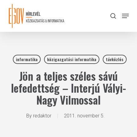
Skip
to
Menu
search
main
Close
content
Menu
informatika
közigazgatási informatika
távközlés
Jön a teljes széles sávú
lefedettség – Interjú Vályi-
Nagy Vilmossal
By
redaktor
2011. november 5.