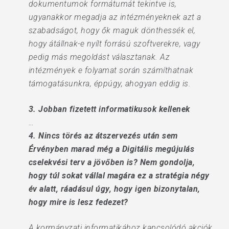
dokumentumok formátumát tekintve is,
ugyanakkor megadja az intézményeknek azt a
szabadságot, hogy ők maguk dönthessék el,
hogy átállnak-e nyílt forrású szoftverekre, vagy
pedig más megoldást választanak. Az
intézmények e folyamat során számíthatnak
támogatásunkra, éppúgy, ahogyan eddig is.
3. Jobban fizetett informatikusok kellenek
…
4. Nincs törés az átszervezés után sem
Érvényben marad még a Digitális megújulás
cselekvési terv a jövőben is? Nem gondolja,
hogy túl sokat vállal magára ez a stratégia négy
év alatt, ráadásul úgy, hogy igen bizonytalan,
hogy mire is lesz fedezet?
A kormányzati informatikához kapcsolódó akciók,