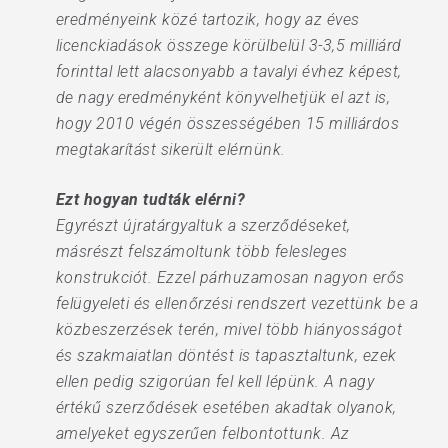
eredményeink közé tartozik, hogy az éves
licenckiadások összege körülbelül 3-3,5 milliárd
forinttal lett alacsonyabb a tavalyi évhez képest,
de nagy eredményként könyvelhetjük el azt is,
hogy 2010 végén összességében 15 milliárdos
megtakarítást sikerült elérnünk.
Ezt hogyan tudták elérni?
Egyrészt újratárgyaltuk a szerződéseket,
másrészt felszámoltunk több felesleges
konstrukciót. Ezzel párhuzamosan nagyon erős
felügyeleti és ellenőrzési rendszert vezettünk be a
közbeszerzések terén, mivel több hiányosságot
és szakmaiatlan döntést is tapasztaltunk, ezek
ellen pedig szigorúan fel kell lépünk. A nagy
értékű szerződések esetében akadtak olyanok,
amelyeket egyszerűen felbontottunk. Az