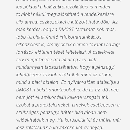
így például a hálózatkonszolidáció is minden
további nélkül megvalósítható a rendelkezésre
álló anyagi eszközökkel a kitűzött határidőig. Az
más kérdés, hogy a DMCST tartalmaz sok más,
több területet érintő infokommunikációs
elképzelést is, amely célok elérése további anyagi
források előteremtését feltételezi. A cselekvési
terv megjelenése óta eltelt egy év alatt
mindannyian tapasztalhattuk, hogy a pénzügyi
lehetőségek tovább szűkültek mind az állami,
mind a piaci oldalon. Ez nyilvánvalóan átalakítja a
DMCST-n belüli prioritásokat is, de az az idő még
nem jött el, amikor felül kellene vizsgálnunk
azokat a projektelemeket, amelyek esetlegesen a
szükséges pénzügyi háttér hiányában nem
valósíthatóak meg. Ha körülbelül fél év múlva már
lesz rálátásunk a következő két év anyagi