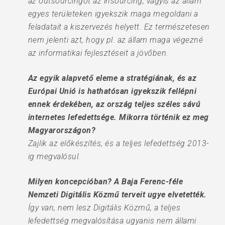
az outsourcingot az insourcing, vagyis az állam
egyes területeken igyekszik maga megoldani a
feladatait a kiszervezés helyett. Ez természetesen
nem jelenti azt, hogy pl. az állam maga végezné
az informatikai fejlesztéseit a jövőben.
Az egyik alapvető eleme a stratégiának, és az
Európai Unió is hathatósan igyekszik fellépni
ennek érdekében, az ország teljes széles sávú
internetes lefedettsége. Mikorra történik ez meg
Magyarországon?
Zajlik az előkészítés, és a teljes lefedettség 2013-
ig megvalósul.
Milyen koncepcióban? A Baja Ferenc-féle
Nemzeti Digitális Közmű terveit ugye elvetették.
Így van, nem lesz Digitális Közmű, a teljes
lefedettség megvalósítása ugyanis nem állami