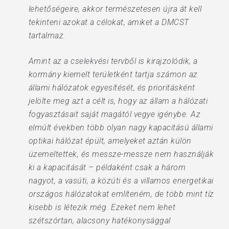
lehetőségeire, akkor természetesen újra át kell
tekinteni azokat a célokat, amiket a DMCST
tartalmaz.
Amint az a cselekvési tervből is kirajzolódik, a
kormány kiemelt területként tartja számon az
állami hálózatok egyesítését, és prioritásként
jelölte meg azt a célt is, hogy az állam a hálózati
fogyasztásait saját magától vegye igénybe. Az
elmúlt években több olyan nagy kapacitású állami
optikai hálózat épült, amelyeket aztán külön
üzemeltettek, és messze-messze nem használják
ki a kapacitását – példaként csak a három
nagyot, a vasúti, a közúti és a villamos energetikai
országos hálózatokat említeném, de több mint tíz
kisebb is létezik még. Ezeket nem lehet
szétszórtan, alacsony hatékonysággal