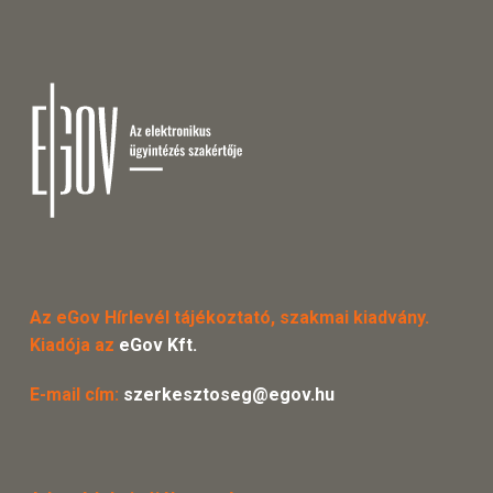
Az eGov Hírlevél tájékoztató, szakmai kiadvány.
Kiadója az
eGov Kft.
E-mail cím:
szerkesztoseg@egov.hu