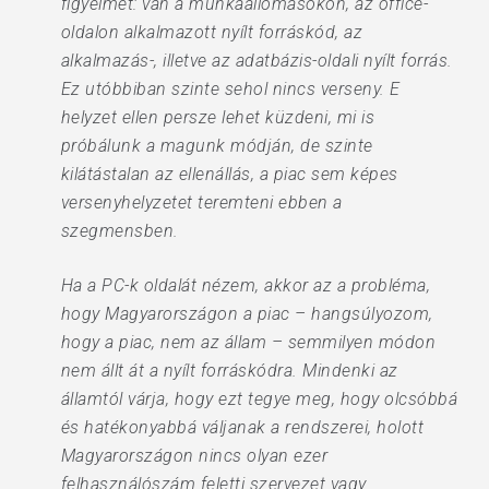
figyelmet: van a munkaállomásokon, az office-
oldalon alkalmazott nyílt forráskód, az
alkalmazás-, illetve az adatbázis-oldali nyílt forrás.
Ez utóbbiban szinte sehol nincs verseny. E
helyzet ellen persze lehet küzdeni, mi is
próbálunk a magunk módján, de szinte
kilátástalan az ellenállás, a piac sem képes
versenyhelyzetet teremteni ebben a
szegmensben.
Ha a PC-k oldalát nézem, akkor az a probléma,
hogy Magyarországon a piac – hangsúlyozom,
hogy a piac, nem az állam – semmilyen módon
nem állt át a nyílt forráskódra. Mindenki az
államtól várja, hogy ezt tegye meg, hogy olcsóbbá
és hatékonyabbá váljanak a rendszerei, holott
Magyarországon nincs olyan ezer
felhasználószám feletti szervezet vagy