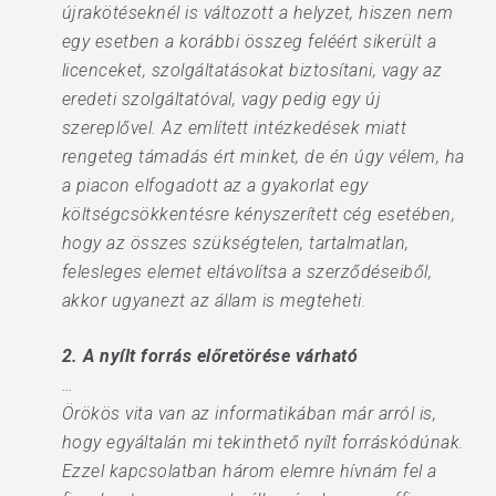
újrakötéseknél is változott a helyzet, hiszen nem
egy esetben a korábbi összeg feléért sikerült a
licenceket, szolgáltatásokat biztosítani, vagy az
eredeti szolgáltatóval, vagy pedig egy új
szereplővel. Az említett intézkedések miatt
rengeteg támadás ért minket, de én úgy vélem, ha
a piacon elfogadott az a gyakorlat egy
költségcsökkentésre kényszerített cég esetében,
hogy az összes szükségtelen, tartalmatlan,
felesleges elemet eltávolítsa a szerződéseiből,
akkor ugyanezt az állam is megteheti.
2. A nyílt forrás előretörése várható
…
Örökös vita van az informatikában már arról is,
hogy egyáltalán mi tekinthető nyílt forráskódúnak.
Ezzel kapcsolatban három elemre hívnám fel a