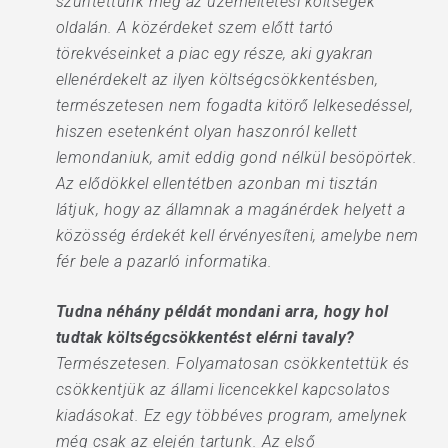
szüntettünk meg az üzemeltetési költségek
oldalán. A közérdeket szem előtt tartó
törekvéseinket a piac egy része, aki gyakran
ellenérdekelt az ilyen költségcsökkentésben,
természetesen nem fogadta kitörő lelkesedéssel,
hiszen esetenként olyan haszonról kellett
lemondaniuk, amit eddig gond nélkül besöpörtek.
Az elődökkel ellentétben azonban mi tisztán
látjuk, hogy az államnak a magánérdek helyett a
közösség érdekét kell érvényesíteni, amelybe nem
fér bele a pazarló informatika.
Tudna néhány példát mondani arra, hogy hol
tudtak költségcsökkentést elérni tavaly?
Természetesen. Folyamatosan csökkentettük és
csökkentjük az állami licencekkel kapcsolatos
kiadásokat. Ez egy többéves program, amelynek
még csak az elején tartunk. Az első