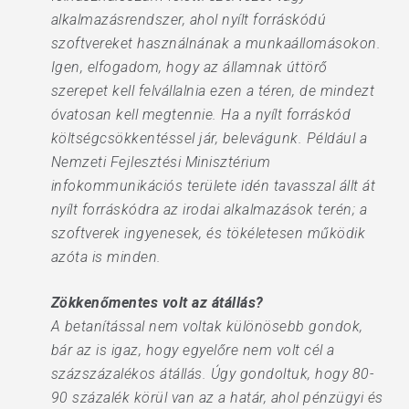
alkalmazásrendszer, ahol nyílt forráskódú
szoftvereket használnának a munkaállomásokon.
Igen, elfogadom, hogy az államnak úttörő
szerepet kell felvállalnia ezen a téren, de mindezt
óvatosan kell megtennie. Ha a nyílt forráskód
költségcsökkentéssel jár, belevágunk. Például a
Nemzeti Fejlesztési Minisztérium
infokommunikációs területe idén tavasszal állt át
nyílt forráskódra az irodai alkalmazások terén; a
szoftverek ingyenesek, és tökéletesen működik
azóta is minden.
Zökkenőmentes volt az átállás?
A betanítással nem voltak különösebb gondok,
bár az is igaz, hogy egyelőre nem volt cél a
százszázalékos átállás. Úgy gondoltuk, hogy 80-
90 százalék körül van az a határ, ahol pénzügyi és