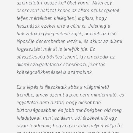
üzemeltetni, össze kell őket vonni. Mivel egy
összevont hálózat képes az állam szükségleteit
teljes mértékben kielégíteni, logikus, hogy
használjuk ezeket erre a célra is. Jelenleg a
hálózatok egységesítése zajlik, aminek az első
lépcsője decemberben lezárul, és akkor az állami
fogyasztást már át is tereljük ide. Ez
sávszélesség-bővítést jelent, így emelkedik az
állami szolgáltatások színvonala, jelentős
költségcsökkenéssel is számolunk.
Ez a lépés is illeszkedik abba a világméretű
trendbe, amely szerint a piac nem mindenható, és
egyáltalán nem biztos, hogy olcsóbban,
biztonságosabban és jobb minőségben old meg
feladatokat, mint az állam. Jól érzékelhető egy
olyan tendencia, hogy egyre több helyen váltja fel